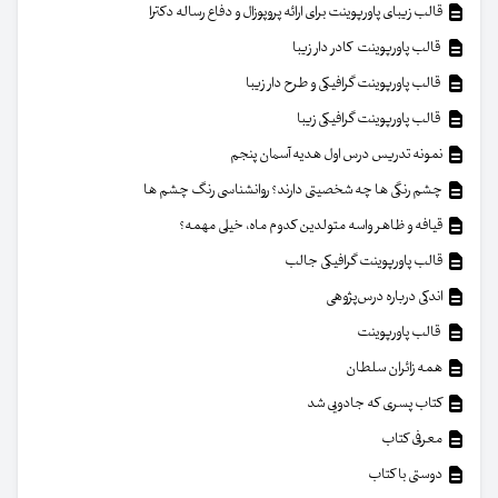
قالب زیبای پاورپوینت برای ارائه پروپوزال و دفاع رساله دکترا
قالب پاورپوینت کادر دار زیبا
قالب پاورپوینت گرافیکی و طرح دار زیبا
قالب پاورپوینت گرافیکی زیبا
نمونه تدریس درس اول هدیه آسمان پنجم
چشم رنگی ها چه شخصیتی دارند؟ روانشناسی رنگ چشم ها
قیافه و ظاهر واسه متولدین کدوم ماه، خیلی مهمه؟
قالب پاورپوینت گرافیکی جالب
اندکی درباره درس‌پژوهی
قالب پاورپوینت
همه زائران سلطان
کتاب پسری که جادویی شد
معرفی کتاب
دوستی با کتاب