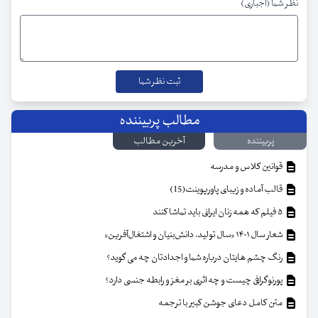
نظر شما (اجباری)
مطالب پربیننده
پربیننده
آخرین مطالب
قوانین کلاس و مدرسه
قالب آماده و زیبای پاورپوینت(15)
۵ فیلم که همه زنان ایرانی باید تماشا کنند
شعار سال ۱۴۰۱ «سال تولید، دانش‌بنیان و اشتغال‌آفرین»
رنگ چشم هایتان درباره شما و اجدادتان چه می گوید؟
پورنوگرافی چیست و چه اثری بر مغز و رابطه جنسی دارد؟
متن کامل دعای جوشن کبیر با ترجمه