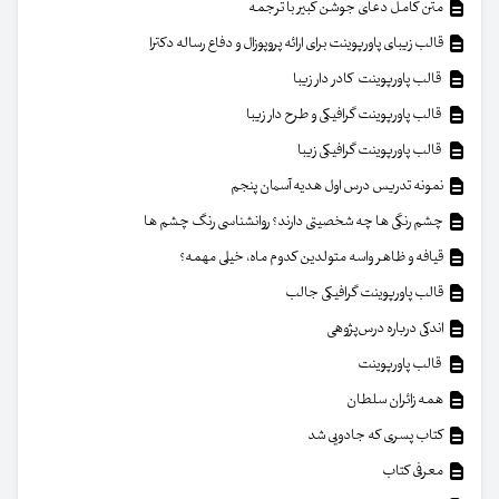
متن کامل دعای جوشن کبیر با ترجمه
قالب زیبای پاورپوینت برای ارائه پروپوزال و دفاع رساله دکترا
قالب پاورپوینت کادر دار زیبا
قالب پاورپوینت گرافیکی و طرح دار زیبا
قالب پاورپوینت گرافیکی زیبا
نمونه تدریس درس اول هدیه آسمان پنجم
چشم رنگی ها چه شخصیتی دارند؟ روانشناسی رنگ چشم ها
قیافه و ظاهر واسه متولدین کدوم ماه، خیلی مهمه؟
قالب پاورپوینت گرافیکی جالب
اندکی درباره درس‌پژوهی
قالب پاورپوینت
همه زائران سلطان
کتاب پسری که جادویی شد
معرفی کتاب