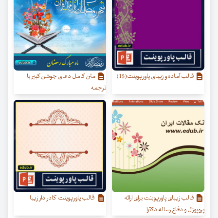
قالب آماده و زیبای پاورپوینت(15)
متن کامل دعای جوشن کبیر با
ترجمه
قالب زیبای پاورپوینت برای ارائه
قالب پاورپوینت کادر دار زیبا
پروپوزال و دفاع رساله دکترا