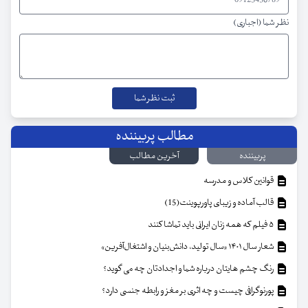
نظر شما (اجباری)
مطالب پربیننده
پربیننده
آخرین مطالب
قوانین کلاس و مدرسه
قالب آماده و زیبای پاورپوینت(15)
۵ فیلم که همه زنان ایرانی باید تماشا کنند
شعار سال ۱۴۰۱ «سال تولید، دانش‌بنیان و اشتغال‌آفرین»
رنگ چشم هایتان درباره شما و اجدادتان چه می گوید؟
پورنوگرافی چیست و چه اثری بر مغز و رابطه جنسی دارد؟