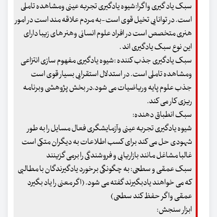
سبک یاد گیری واگرا:شیوه یادگیری تجربه عینی ومشاهده تاملی
است. در توانایی تخیل قوی است-به مردم علاقه مند است در امور
هنری متخصص است در افراد علوم انسانی وهنر های زیبا دارای
این نوع سبک یادگیری اند .
سبک یادگیری جذب کننده :شیوه یادگیری مفهوم سازی انتزاعی
ومشاهده تاملی است. در استدلال استقرایی بسیار قوی است
جذب علوم پایه وریاضیات می شود.در بخش پژوهشی وبرنامه
ریزی کار می کند.
سبک انطباق دهنده:
شیوه یادگیری تجربه عینی وآزمایشگری فعال مسایل را به طور
شهودی حل می کند برای کسب اطلاعات به دیگران متکی است
غالبا مشاغل مانند بازاریابی و فروشندگی را برمی گزینند
سبک عمقی و سطحی: به چگونگی برخورد یادگیرندگان با مطالبی
که می خواهند یادبگیرند گفته می شود. (اگر معنی را یاد بگیرد
عمقی واگر حفظ کند سطحی)
ابزار سنجش: