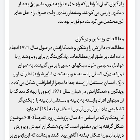
یادگیران تاملی افراطی که راه حل ها را به طور منظم یکی بعد از
دیگری وارسی می کردند، ومقدار زیادی وقت صرف راه حل های
غیر محتمل می کردند، موفق تر بودند.
مطالعات ویتکین و دیگران
مطالعات با ارزشی را ویتکن و همکارانش در طول سال 1971 انجام
داده اند . بر طبق این مطالعات، یادگیرندگان برای روبروشدن با
عوامل محیطی خود سبکهای حسی را بر می گزینند. به عنوان
نمونه، درک انسان وابسته به زمینه تحت تاثیر شرایط اطراف او و
درک انسان مستقل از زمینه جدا یا مجزا از اطرافش شکل می گیرد .
ویتکین و همکارانش در همان سال 1971 آزمونی را تهیه کردند که با
آن میتوان افراد وابسته به زمینه و مستقل از زمینه را از یکدیگر
تشخیص داد. این‌آزمون آزمون اشکال نهفته [19] نام دارد .
کار ویتکین که بر اساس 35 سال پژوهش روی تقریباً 2000 موضوع
شکل گرفته به این منظور است که پژوهشگران آموزش و پرورش
درباره آزمون اشکال نهفته آگاهی پیدا کنند و بدانند که این‌آزمون بر