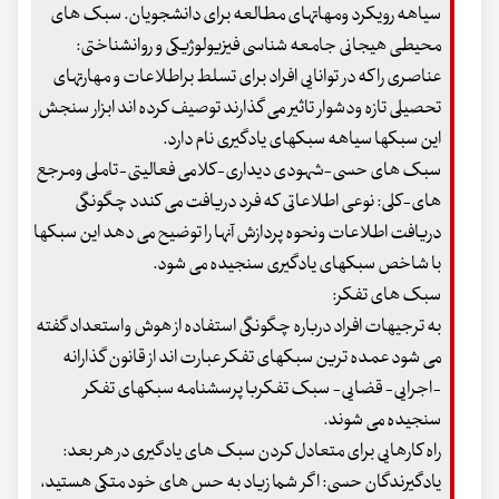
سیاهه رویکرد ومهاتهای مطالعه برای دانشجویان. سبک های
محیطی هیجانی جامعه شناسی فیزیولوژیکی و روانشناختی:
عناصری را که در توانایی افراد برای تسلط براطلاعات و مهارتهای
تحصیلی تازه ودشوار تاثیر می گذارند توصیف کرده اند ابزار سنجش
این سبکها سیاهه سبکهای یادگیری نام دارد.
سبک های حسی-شهودی دیداری-کلامی فعالیتی-تاملی ومرجع
های-کلی: نوعی اطلاعاتی که فرد دریافت می کندد چگونگی
دریافت اطلاعات ونحوه پردازش آنها را توضیح می دهد این سبکها
با شاخص سبکهای یادگیری سنجیده می شود.
سبک های تفکر:
به ترجیهات افراد درباره چگونگی استفاده از هوش واستعداد گفته
می شود عمده ترین سبکهای تفکر عبارت اند از قانون گذارانه
-اجرایی- قضایی- سبک تفکربا پرسشنامه سبکهای تفکر
سنجیده می شوند.
راه کارهایی برای متعادل کردن سبک های یادگیری در هر بعد:
یادگیرندگان حسی: اگر شما زیاد به حس های خود متکی هستید،