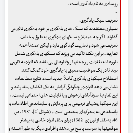
رویدادی به نام یادگیری است .
-
تعریف سبک یادگیری :
بسیاری معتقدند که سبک های یادگیری بر خود یادگیری تاثیر می
گذارند. اگر چه اصطلاح سبکهای یادگیری به طرق مختلف
تعریف می شود و تعاریف گوناگونی دارد و لیکن عمدتاً همه
تعاریف بر این نکته تاکید می ورزند که سبکهای یادگیری شامل
باورها، اعتقادات و رجحانها و رفتارهائی می باشد که افراد به کار می
برند تا در یک مو قعیت معینی به یادگیری خود کمک کنند.
اصطلاح سبکهای یادگیری کاملاً جدید است. نتایج مطالعات
نشان می دهد افراد در چگونگی گرایش به یک تکلیف متفاوتند و
این تفاوتها صرفاً ناشی از هوش و یا قابلیت های اجتماعی نیست. «
این سبکها روشهای ترمیمی برای پردازش و سازماندهی اطلاعات و
پاسخدهی به محرکهای محیطی است.» (شوئل [2]، 1981 ، ص
46، به نقل از نوروزی، 1382) برای مثال افراد خاصی به بیشتر
موقعیتها به سرعت پاسخ می دهند و افرادی دیگر به طور آهسته و