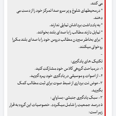
می کنند.
* در محیطهای شلوغ و پر سرو صدا تمرکز خود را از دست می
دهند.
* به یادداشت برداشتن تمایلی ندارند.
* تمایل دارند مطالب را با صدای بلند بخوانند.
* برای بخاطر سپردن مطالب دروس خود را با صدای بلند مکررا
روخوانی میکنند.
-
تکنیک های یادگیری:
۱- در مباحث گروهی کلاس خود مشارکت کنید.
۲- از اصوات و موسیقی در یادگیری خود بهره گیرید.
۳-عوض نت برداری از ضبط صوت برای ثبت مطالب کمک
بگیرید.
۳- سبک یادگیری جنبشی-بساوایی :
۵ درصد جمعیت را شامل میـگـردد. خصوصیات این گروه به قرار
زیر است: