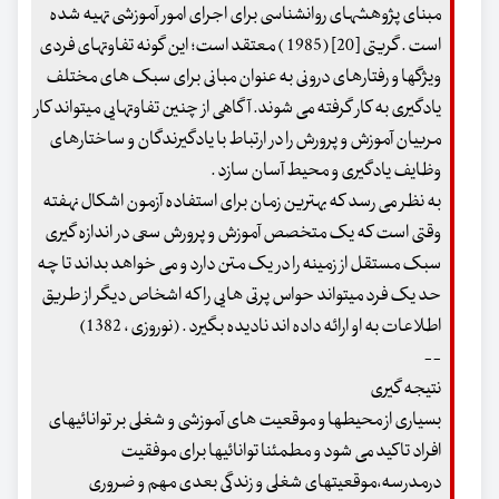
مبنای پژوهشهای روانشناسی برای اجرای امور آموزشی تهیه شده
است . گریتی [20] (1985 ) معتقد است؛ این گونه تفاوتهای فردی
ویژگها و رفتارهای درونی به عنوان مبانی برای سبک های مختلف
یادگیری به کار گرفته می شوند. آگاهی از چنین تفاوتهایی میتواند کار
مربیان آموزش و پرورش را در ارتباط با یادگیرندگان و ساختارهای
وظایف یادگیری و محیط آسان سازد .
به نظر می رسد که بهترین زمان برای استفاده آزمون اشکال نهفته
وقتی است که یک متخصص آموزش و پرورش سعی در اندازه گیری
سبک مستقل از زمینه را در یک متن دارد و می خواهد بداند تا چه
حد یک فرد میتواند حواس پرتی هایی را که اشخاص دیگر از طریق
اطلاعات به او ارائه داده اند نادیده بگیرد . (نوروزی ، 1382)
--
نتیجه گیری
بسیاری از محیطها و موقعیت های آموزشی و شغلی بر توانائیهای
افراد تاکید می شود و مطمئنا توانائیها برای موفقیت
درمدرسه،موقعیتهای شغلی و زندگی بعدی مهم و ضروری