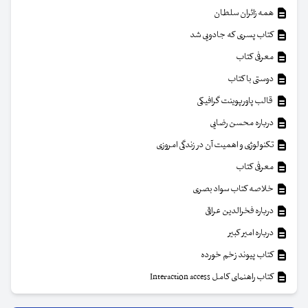
همه زائران سلطان
کتاب پسری که جادویی شد
معرفی کتاب
دوستی با کتاب
قالب پاورپوینت گرافیکی
درباره محسن رضایی
تکنولوژی و اهمیت آن در زندگی امروزی
معرفی کتاب
خلاصه کتاب سواد بصری
درباره فخرالدین عراقی
درباره امیر کبیر
کتاب پیوند زخم خورده
کتاب راهنمای کامل Interaction access