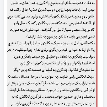
به علت عدم تسلط آنها برموضوع یاد گیری باشد، نه لزوما تاملی
بودن آنها. ازلحاظ پدیدآئی این دو سبک، پژوهشها حاکی از آنند که
خانواده و مدرسه در شکل گیری آنها نثش موثری ایفا می کنند. برخی
از یافته ها نشان می دهند که پسران تکانشی که یک سال را در
کلاس یک معلم بسیار تاملی می گذرانند، خودشان نیز به صورت
تاملی تغییر می یابند (کاگان، پیرسون به نقل از لیف).
نکته قابل تامل درباره دو سبک تکانشی و تاملی این است که هیچ
یک از آنها به خودی خود بر دیگری برتری ندارد. زیرا موفقیت در هر
موقعیت یادگیری به تعامل و انطباق بین سبک یادگیری مورد
استفاده فراگیران و ویژگیهای تکلیف یادگیری بستگی دارد.
ساختارهای تکالیف یادگیری به گونه ای هستند که برخی دیگر
سبک تکانشی را می طلبند. به عنوان مثال در حل مسائل ساده که
فقط دارای یک جواب درست باشد، فراگیران سبک تاملی موفق تر
از فراگیران تکانشی بودند ولی در مورد مسائل پیچیده شامل ابعاد
مختلف و دارای چندین جواب محتمل، فراگیران تکانشی که به
سرعت درست ترین راه حل ها را مورد ملاحظه قرار می دارند، از