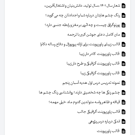
شعار سال ۱۴۰۱ «سال تولید، دانش‌بنیان و اشتغال‌آفرین»
رنگ چشم هایتان درباره شما و اجدادتان چه می گوید؟
پورنوگرافی چیست و چه اثری بر مغز و رابطه جنسی دارد؟
متن کامل دعای جوشن کبیر با ترجمه
قالب زیبای پاورپوینت برای ارائه پروپوزال و دفاع رساله دکترا
قالب پاورپوینت کادر دار زیبا
قالب پاورپوینت گرافیکی و طرح دار زیبا
قالب پاورپوینت گرافیکی زیبا
نمونه تدریس درس اول هدیه آسمان پنجم
چشم رنگی ها چه شخصیتی دارند؟ روانشناسی رنگ چشم ها
قیافه و ظاهر واسه متولدین کدوم ماه، خیلی مهمه؟
قالب پاورپوینت گرافیکی جالب
اندکی درباره درس‌پژوهی
قالب پاورپوینت