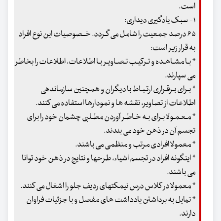
است.
۱- سبک یادگیری دیداری:
۶۵ درصد جمعیت را شامل می گـردد. خــصوصیات این نوع افراد
به قرار زیر است:
* بـا مشـاهـده و تـرکیـب تـصـاویـر بـا اطلاعات، اطلاعات را بخاطر
می سپارند.
* بـرای بـرقـراری ارتـبـاط با دیگران و همچنین سازماندهی
اطلاعات از تصاویر، نقشه ها و نمودارها استفاده می کنند.
* مـعـمـولا بـرای بـه خـاطـر آوردن مطـلبی چشمان خود را برای
تجسم آن در ذهن خود می بندند.
* معمولا افرادی مرتب و منظمی می باشند.
* اینگونه افراد در تجسم اشیاء، طرحها و نتایج در ذهن خود توانا
می باشند.
* معمولا در کلاس درس نیمکتهای ردیف جلو را اشغال می کنند.
* تمایل به برداشتن یادداشت های مفصل و با جزئیات فراوان
دارند.