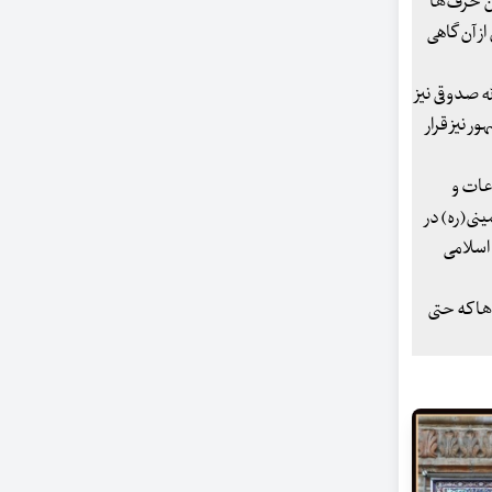
ن حرف‌ها
ز آن گاهی
ه صدوقی نیز
 نیز قرار
عات و
ینی(ره) در
 اسلامی
‌ها که حتی