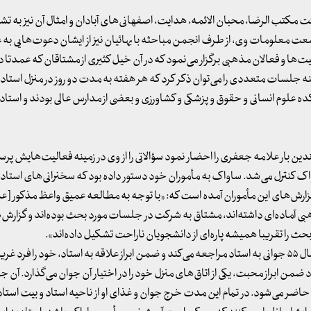
تب الرضا، محبان الائمه، هدایت، اصفهانی‌های آبادان و امثال آن نیز به تشر
 معلومات وی، از طرف انجمن مباحثه با بهائیان نیز از ایشان دعوت‌هایی به ع
‌ها و فعالان مذهبی برگزار می‌نمود که در آن خیل کثیری از مشتاقان که عمدتا د
ه جلسات متعددی را می‌توان ذکر کرد که هر هفته به مدت دو روز در منزل استاد ب
علوم انسانی و حقوق و پزشکی و کشاورزی و بعضی از مدارس عالی بودند و استاد 
ین بار علامه جعفری را احضار نمود سؤالاتی را از وی در زمینه‌ فعالیت‌هایش پرس
 کنترل می‌شد. ساواک به مأموران خود دستور داده بود که سخنرانی‌های استاد
ز گزارش‌های این مأموران آمده است که: «با توجه به مطالعه عمیق واعظ مذکور [ع
ی آماده‌ای داشته‌اند، مشتاق به شرکت در جلسات مورد بحث بوده‌اند و گزارش
حث را تقریبا همیشه پاره‌ای از دانشجویان ناراحت تشکیل داده‌اند».
در این زمینه فرزند علامه حکایتی را نقل می کنند. او می‌گوید: «در سال ۵۵ جوانی به استاد مراجعه می‌کند و ضمن ابراز علاقه به استاد، خود را
ضمن ابراز محبت، یکی از اتاق‌های منزل خود را در اختیار آن جوان می‌گذارد. آن ج
ضر می‌شود. در تمام این مدت خرج جوان و غذای او از ناحیه‌ استاد و بیت استاد