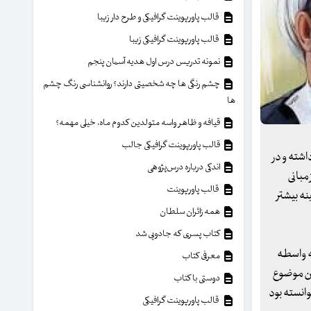
قالب پاورپوینت گرافیکی و طرح دار زیبا
قالب پاورپوینت گرافیکی زیبا
نمونه تدریس درس اول هدیه آسمان پنجم
چشم رنگی ها چه شخصیتی دارند؟ روانشناسی رنگ چشم
ها
قیافه و ظاهر واسه متولدین کدوم ماه، خیلی مهمه؟
قالب پاورپوینت گرافیکی جالب
شته و در
اندکی درباره درس‌پژوهی
مبانی
قالب پاورپوینت
ه بیشتر
همه زائران سلطان
کتاب پسری که جادویی شد
ه واسطه‌
معرفی کتاب
این موضوع
دوستی با کتاب
وانسته بود
قالب پاورپوینت گرافیکی