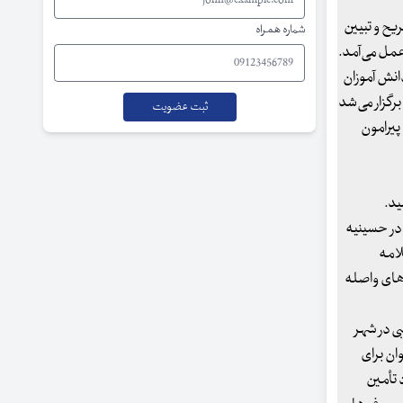
یح و تبیین
شماره همراه
مل‌ می‌آمد.
انش آموزان
رگزار می‌شد
پیرامون
ید.
 در حسینیه
لامه
‌های واصله
 فرد غریبی در شهر
وان برای
 تأمین