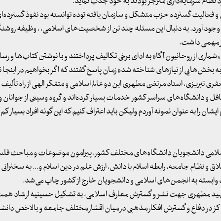
کرد نظام سرمایه‌داری منزجر بودند به خود جذب نماید.
ویت افکار کمونیستی و فعالیت گسترده‌ حزب متشکل و سازمان یافته‌ توده توانسته بود نفوذ گسترده‌
د آورد. به دنبال این مسئله چند تن از شخصیت‌های اسلامی، ، وظیفه‌ روشنگر
ار مهمی داشت.
ری از روحانیون آگاه به ادای برخی تکالیف پرداختند و با نوشتن کتاب‌ها و رسال
خش‌هایی از نیازهای شناخته شده‌ زمان پاسخ گفتند که اگر بخواهیم در اینجا نم
فری تبریزی، استاد مرتضی مطهری این دو عالم اسلامی و متفکر الهی از راه تألیف
 و دانشگاه‌های سراسر کشور خدمات بسیار کرده‌اند و گروه وسیعی از جوانان
یشان را به عنوان نمونه آوردم ولیکن باید اعتراف کنیم که این گونه افراد بسیار کم ب
امی دانشجویان دانشگاه‌های مختلف کشور، پیرامون موضوعات و مباحث فلس
 نظام جامعه، رابطه‌ اسلام با دانش، ارزش علم در دین اسلام و... به سخنرانی
 وابسته به انجمن‌های اسلامی و دانشجویان خارج از کشور چاپ می‌شد.
شهید مطهری جهت نشر و گسترش معارف اسلامی، به تشکیل حسینیه‌ ارشاد ه
کز در دفاع و گسترش افکار مذهبی در میان اقشار مختلف جامعه و بالاخص دانش