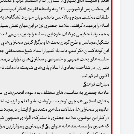
افکار و اندیشه‌های بسیاری از کسانی را که از استعمار غرب و عمل
این مکتب پس از شهریور ۱۳۲۰ و به واسطه‌ تق
طبقات مختلف مردم و بالاخص دانشجویان جوان دانشگاه‌ها به وجو
اسلام را برعهده گرفتند. علامه جعفری نیز در این میان نقش بسی
محمدرضا حکیمی در کتاب خود این مسئله را چنین بیان می‌کند: «شما
تشکیل مجالس و طرح کردن بحث‌ها و برگزار کردن سخنرانی‌هایی به ب
این گونه کسان ذکر کنیم، باید یاد کنیم از استاد شیخ محمدتقی جع
جلسه‌های بحث عمومی و خصوصی و سخنرانی‌های فراوان در محافل
نظران را در شناخت ابعادی از اسلام یاری‌های شایسته داده‌اند. نام ا
اکنون نیز کم‌اند».
مبارزات فرهنگی
علامه جعفری به مناسبت‌های مختلف به دعوت انجمن‌های اسل
معارف اسلامی همچون توحید، سرنوشت بشر، تعلم و تربیت، اخلاق و
علاوه بر سخنرانی‌ها، مقالات مذهبی متعددی از ایشان در مجلات
در کنار این موضوع، علامه جعفری با مشارکت افرادی همچون 
که همین مؤسسه بعدها به عنوان یکی از مهمترین و مؤثرترین مرا