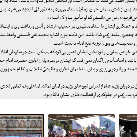
 ایشان اظهار می‌کنند که ممکن است آن شخص مأمور ساواک باشد. استاد به ای
س از شش ماه آن جوان از منزل استاد می‌رود و به طور کلی ناپدید می‌شود. پس ا
می‌فرمود: «من می‌دانستم که او مأمور ساواک است».
 همکاری ایشان با استاد مطهری در حسینیه‌ ارشاد و أنس و رفاقت وی با آیت‌الل
مه جعفری علیه رژیم شاه باشد. این نکته مورد اشاره‌ محمدتقی فلسفی واعظ مشهور
ر و صحبت‌های وی را نیز به نفع امام دانسته است.
 حتی خواص مبارزان و نزدیکان ایشان تصور می‌کرد که ممکن است در سازمان اطلا
شد و اساساً برخی را گمان نمی‌رفت که ایشان در زمره‌ یاران اولین حضرت امام خم
رزشمند و وافر در پی‌ریزی و بنای ساختمان فکری و عقیدتی انقلاب و نظام جمهوری
ی در دوران رژیم شاه از تعرض نیروهای رژیم در امان نماند. اما علی‌رغم تمامی تلاش