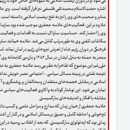
می‌شود او در دوران نهضت اسلامی به شیوه‌های‌ خاص خود با رژیم
اشاره‌ حجت‌الاسلام محمدتقی فلسفی نیز قرار گرفته است. وی علامه 
منابر و صحبت‌های وی را نیز به نفع نهضت اسلامی دانسته است.
علاوه بر این، فعالیت‌های علامه جعفری موجب شده بود سازمان
وی را احضار کند. حساسیت ساواک نسبت به اقدامات و فعالیت‌ه
مکالمات تلفنی وی به طور مرتب کنترل می‌شد. علامه همانند سایر اف
فرهنگی در دوران رژیم شاه از تعرض نیروهای رژیم در امان نماند. ام
منجر به حمله به منزل ایشان در سال ۱۳۵۲ و بازرسی کتابخانه‌ وی گردید، رژیم در جلوگیری از فعالیت‌های ایشان ناکام بود.
علی‌رغم این موضوع که ظاهرا به نظر می‌رسد علامه جعفری به عن
نتیجه نقشی در زمینه‌ مسائل سیاسی - اجتماعی عصر خویش نداشته
اسلامی در مقابل هجمه‌های منتقدان و مخالفان و روشنگری و آ
نمایان می‌شود. این نوشتار کوتاه به واکاوی فعالیت‌های سیاسی ع
مقابله با افکار و اندیشه‌های مارکسیستی
علامه جعفری از همان زمان که مدارج و مراحل علمی و کسب دانش و م
تیزهوشی و احاطه‌ کامل و عمیق بر مسائل اسلامی و در کنار آن آش
زمانی بود که ایدئولوژی مارکسیستی، که بعد از انقلاب روسیه در این 