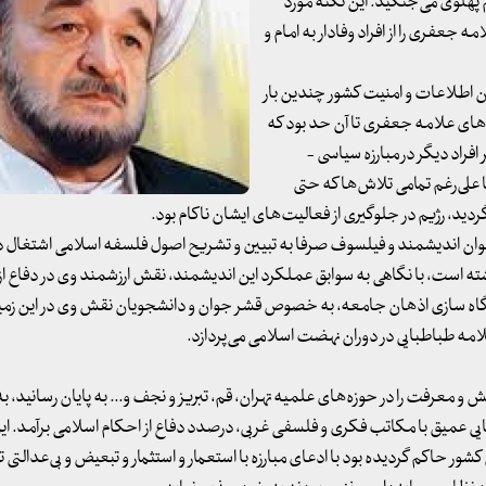
 پهلوی می‌جنگید. این نکته مورد
جعفری را از افراد وفادار به امام و
 اطلاعات و امنیت کشور چندین بار
ای علامه جعفری تا آن حد بود که
راد دیگر در مبارزه‌ سیاسی -
ا علی‌رغم تمامی تلاش‌ها که حتی
وان اندیشمند و فیلسوف صرفا به تبیین و تشریح اصول فلسفه‌ اسلامی اشتغال دا
 است، با نگاهی به سوابق عملکرد این اندیشمند، نقش ارزشمند وی در دفاع از 
گاه سازی اذهان جامعه، به خصوص قشر جوان و دانشجویان نقش وی در این زمین
لامه طباطبایی در دوران نهضت اسلامی می‌پردازد.
عرفت را در حوزه‌های علمیه‌ تهران، قم، تبریز و نجف و... به پایان رسانید، ب
نایی عمیق با مکاتب فکری و فلسفی غربی، درصدد دفاع از احکام اسلامی برآمد. 
کشور حاکم گردیده بود با ادعای مبارزه با استعمار و استثمار و تبعیض و بی‌عدالتی ت