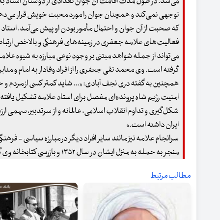
می‌شد. در طول مدت اقامت آن جوان تعدادی از دوستان استاد به
توجهی نمی‌کند و همچنان جوان را مورد محبت خویش قرار می‌دهد. پ
که صحبت از آن جوان و احتمال مأمور بودن او پیش می‌آمد، استاد 
فعالیت‌های علامه جعفری در زمینه‌های فرهنگی و بالاخص ارتباط و
می‌تواند از جمله شواهد مبتنی بر وجود نوعی مبارزه به شیوه‌ علا
گرفته است. وی محمد تقی جعفری را از افراد وفادار به امام و مناب
همچنین به گفته دری نجف آبادی: «... شاید کمتر کسی از مردم و
امنیت رژیم شاه پرونده‌ای مفصل برای استاد علامه تشکیل یافته با
شکل‌گیری و تداوم انقلاب اسلامی، عالمانه و از سرتدبیر، سهمی ا
ایران داشته است.»
سرانجام علامه نیز مانند سایر افراد دیگر در مبارزه‌ سیاسی - فرهنگ
منجر به حمله به منزل ایشان در سال ۱۳۵۲ و بازرسی کتابخانه‌ وی گردید، رژیم در جلوگیری از فعالیت‌های ایشان ناکام بود.
مطالب مرتبط