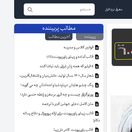
معرفی نرم افزار
مطالب پربیننده
پربیننده
آخرین مطالب
قوانین کلاس و مدرسه
قالب آماده و زیبای پاورپوینت(15)
۵ فیلم که همه زنان ایرانی باید تماشا کنند
شعار سال ۱۴۰۱ «سال تولید، دانش‌بنیان و اشتغال‌آفرین»
رنگ چشم هایتان درباره شما و اجدادتان چه می گوید؟
پورنوگرافی چیست و چه اثری بر مغز و رابطه جنسی دارد؟
متن کامل دعای جوشن کبیر با ترجمه
قالب زیبای پاورپوینت برای ارائه پروپوزال و دفاع رساله
دکترا
قالب پاورپوینت کادر دار زیبا