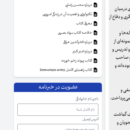
درباره محسن رضایی
ای در میان
تکنولوژی و اهمیت آن در زندگی امروزی
ی و دفاع از
معرفی کتاب
ه‌ها و
خلاصه کتاب سواد بصری
ونه‌ای از
درباره فخرالدین عراقی
 و تدریس و
درباره امیر کبیر
 و صاحب
کتاب پیوند زخم خورده
وده‌اند و
کتاب راهنمای کامل Interaction access
عضویت در خبرنامه
فی و
 می‌پرداخت.
نام و نام خانوادگی
مت گماشت
آدرس ایمیل
جویان و