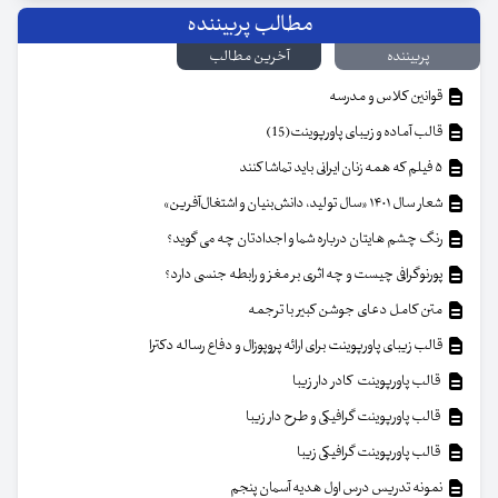
مطالب پربیننده
پربیننده
آخرین مطالب
قوانین کلاس و مدرسه
قالب آماده و زیبای پاورپوینت(15)
۵ فیلم که همه زنان ایرانی باید تماشا کنند
شعار سال ۱۴۰۱ «سال تولید، دانش‌بنیان و اشتغال‌آفرین»
رنگ چشم هایتان درباره شما و اجدادتان چه می گوید؟
پورنوگرافی چیست و چه اثری بر مغز و رابطه جنسی دارد؟
متن کامل دعای جوشن کبیر با ترجمه
قالب زیبای پاورپوینت برای ارائه پروپوزال و دفاع رساله دکترا
قالب پاورپوینت کادر دار زیبا
قالب پاورپوینت گرافیکی و طرح دار زیبا
قالب پاورپوینت گرافیکی زیبا
نمونه تدریس درس اول هدیه آسمان پنجم