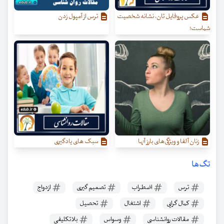
عکس پروفایل تان، نشانه شخصیت
ترس از آمپول زدن
شماست!
زنان آلفا و ویژگی‌‌های بارز آنها
سبک های یادگیری
تگ‌ها
ترس
اضطراب
تصمیم گیری
ازدواج
کمال گرایی
اشتغال
تحصیل
مقالات روانشناسی
وسواس
بلاتکلیفی