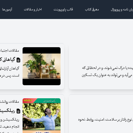
یان نامه و پروپوزال
معرفی کتاب
قالب پاورپوینت
اخبار و مقالات
آزمون‌ها
مقالات اجتما
گیاهانی ک
ه یا درک نمی‌شوند، و در لحظاتی که
گیاهان آپارتمان
ی‌آید و می‌تواند به عنوان یک تسکین
است. پس در هن
مقالات روانشن
ریلکسیشن
وع رفتار بر سلامت، امنیت، روابط، نحوه
ریلکسیشن و آر
انجام دهید. تن