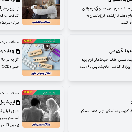
 هستند. نرخ بالای افسردگی نوجوانان،
از دور و از نظ
جام دهند تا از ابتلای فرزندانشان به
اتفاقات غیرقاب
ی کنند.
در این شرایط د
مقالات خودمر
غربالگری ملی
چهار درم
‌رسد ضمن حفظ احتیاط‌های لازم، باید
اگرچه در حال 
برای دوران بعد از کووید-۱۹ و سویه‌هایش آماده شد. به ویژه که گذشته اعلام شد پس از ۲۶ ماه،
عملی (OCD) وجود دارد، اما این درمان‌ها برای همه مؤثر نیستند.
مقالات سبک ز
این شوخی‌
ا اگر کابوس شما مکرر رخ می‌دهد، ممکن
شوخی، ابزاری 
است. در بسیاری
زوجین را گرم 