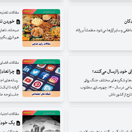
مقالات تغذیه
دکان
خوردن تنق
 و سایر آزارها می‌شود مطمئناً بر رفاه
صبحانه، ناهار
هم انرژی بگیر
مقالات فضای
 خود را ارسال می‌کنند؟
چرا تعادل 
نیک‌ها و شگردهای مختلف جنگ روانی
رسانه‌های اجتما
هدفمند تلاش کردند، در خلال تحولات سیاسی- اجتماعی در سال ۱۴۰۰، چهره‌سازی مطلوب
گرفته تا تیک‌ت
 خارج از کشور داش
جلب‌توجه عار
مقالات اجتما
یک خودکش
ز استرستان کم می‌کنند، منجر به سلامت
خودکشی مسأله