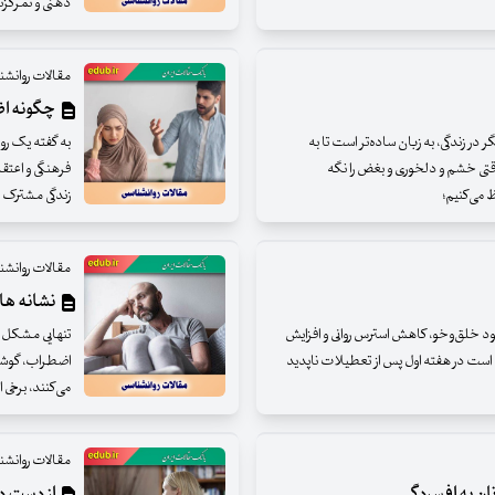
ذهنی‌ و تمرکز
مقالات روانشن
چگونه اضط
ر زندگی، به زبان ساده‌تر است تا به
به گفته یک رو
تی خشم و دلخوری و بغض را نگه
فرهنگی و اعتق
فظ می‌کنیم؛
زندگی مشترک می
مقالات روانشن
نشانه ها
د خلق‌وخو، کاهش استرس روانی و افزایش
تنهایی مشکل بزرگ
 است در هفته اول پس از تعطیلات ناپدید
اضطراب، گوشه‌گ
می‌کنند، برخی 
مقالات روانشن
ان به افسردگی
از دست دا