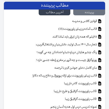
مطالب پربیننده
پربیننده
آخرین مطالب
قوانین کلاس و مدرسه
قالب آماده و زیبای پاورپوینت(15)
۵ فیلم که همه زنان ایرانی باید تماشا کنند
شعار سال ۱۴۰۱ «سال تولید، دانش‌بنیان و اشتغال‌آفرین»
رنگ چشم هایتان درباره شما و اجدادتان چه می گوید؟
پورنوگرافی چیست و چه اثری بر مغز و رابطه جنسی دارد؟
متن کامل دعای جوشن کبیر با ترجمه
قالب زیبای پاورپوینت برای ارائه پروپوزال و دفاع رساله دکترا
قالب پاورپوینت کادر دار زیبا
قالب پاورپوینت گرافیکی و طرح دار زیبا
قالب پاورپوینت گرافیکی زیبا
نمونه تدریس درس اول هدیه آسمان پنجم