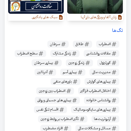
زنان آلفا و ویژگی‌‌های بارز آنها
سبک های یادگیری
تگ‌ها
اضطراب
طلاق
سرطان
مقالات روانشناسی
زندگی مشترک
سطح اضطراب
کورتیزول
زندگی زوجین
بیماری سرطان
مدیریت مالی
بیماری آسم
آدرنالین
بیماری‌های گوارش
باورهای منفی
اختلال اضطراب فراگیر
اضطراب بین زوجین
روانشناس خانواده
بیماری‌های جسمانی و روانی
بیماری‌های سایکوسوماتیک
اقسام تنگی نفس
آرتروتریت‌ها
تأثیر اضطراب بر روابط زوجین
مسائل و مشکلات مالی
افراد مضطرب