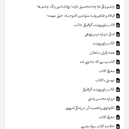
چشم رنگی ها چه شخصیتی دارند؟ روانشناسی رنگ چشم ها
قیافه و ظاهر واسه متولدین کدوم ماه، خیلی مهمه؟
قالب پاورپوینت گرافیکی جالب
اندکی درباره درس‌پژوهی
قالب پاورپوینت
همه زائران سلطان
کتاب پسری که جادویی شد
معرفی کتاب
دوستی با کتاب
قالب پاورپوینت گرافیکی
درباره محسن رضایی
تکنولوژی و اهمیت آن در زندگی امروزی
معرفی کتاب
خلاصه کتاب سواد بصری