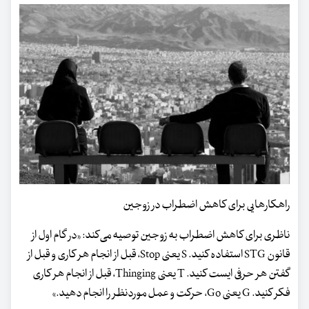
راهکارهایی برای کاهش اضطراب در زوجین
ناظری برای کاهش اضطراب به زوجین توصیه می‌کند: «در گام اول از
قانون STG استفاده کنید. S یعنی Stop، قبل از انجام هر کاری و قبل از
گفتن هر حرفی ایست کنید. T یعنی Thinging، قبل از انجام هر کاری
فکر کنید. G یعنی Go، حرکت و عمل موردنظر را انجام دهید.»