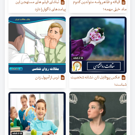
قیافه و ظاهر واسه متولدین کدوم
تماشای فیلم های مستهجن این
ماه، خیلی مهمه؟
پیامدهای ناگوار را دارد
عکس پروفایل تان، نشانه شخصیت
ترس از آمپول زدن
شماست!