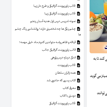
قالب پاورپوینت گرافیکی و طرح دار زیبا
قالب پاورپوینت گرافیکی زیبا
نمونه تدریس درس اول هدیه آسمان پنجم
چشم رنگی ها چه شخصیتی دارند؟ روانشناسی رنگ چشم
ها
قیافه و ظاهر واسه متولدین کدوم ماه، خیلی مهمه؟
قالب پاورپوینت گرافیکی جالب
اندکی درباره درس‌پژوهی
کند تا به
قالب پاورپوینت
همه زائران سلطان
ینز می گوید
کتاب پسری که جادویی شد
معرفی کتاب
‌توانند
دوستی با کتاب
قالب پاورپوینت گرافیکی