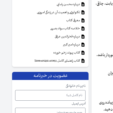
، دیابت، چاقی،
درباره محسن رضایی
تکنولوژی و اهمیت آن در زندگی امروزی
معرفی کتاب
خلاصه کتاب سواد بصری
درباره فخرالدین عراقی
درباره امیر کبیر
کتاب پیوند زخم خورده
ردار باشد،
کتاب راهنمای کامل Interaction access
سوزاند و میزان
عضویت در خبرنامه
نام و نام خانوادگی
 پیاده روی
آدرس ایمیل
دت متوسط انجام دهید.