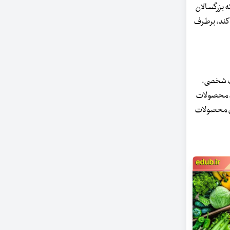
 بزرگسالان
 کند، برطرف
بت شخصی،
د، محصولات
وی محصولات