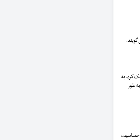
 گویند،
ک کرد. به
به طور
ند حساسیت