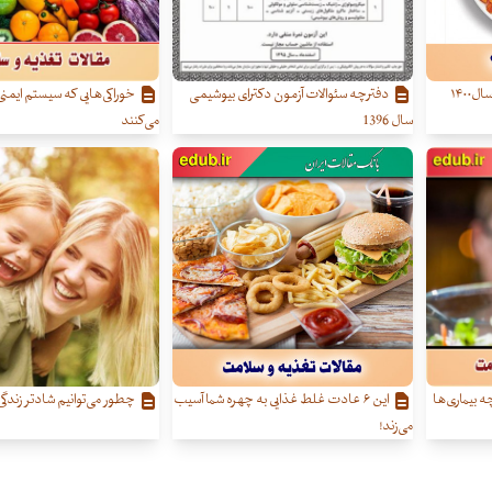
۱۴۰۰
دفترچه سئوالات آزمون دکترای بیوشیمی
خوراکی‌هایی که سیستم ایمنی
سال 1396
می‌کنند
 بیماری‌ها
این ۶ عادت غلط غذایی به چهره شما آسیب
چطور می‌توانیم شادتر زندگی
می‌زند!