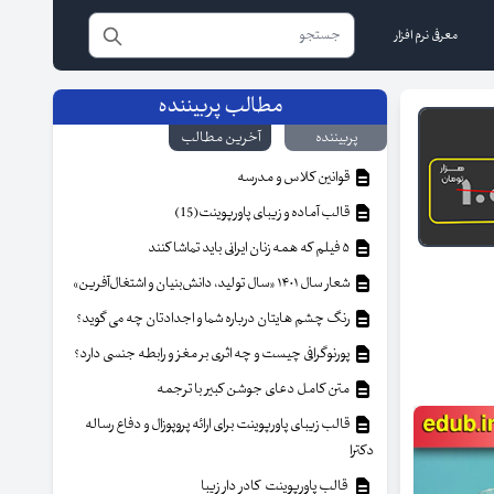
معرفی نرم افزار
مطالب پربیننده
پربیننده
آخرین مطالب
قوانین کلاس و مدرسه
قالب آماده و زیبای پاورپوینت(15)
۵ فیلم که همه زنان ایرانی باید تماشا کنند
شعار سال ۱۴۰۱ «سال تولید، دانش‌بنیان و اشتغال‌آفرین»
رنگ چشم هایتان درباره شما و اجدادتان چه می گوید؟
پورنوگرافی چیست و چه اثری بر مغز و رابطه جنسی دارد؟
متن کامل دعای جوشن کبیر با ترجمه
قالب زیبای پاورپوینت برای ارائه پروپوزال و دفاع رساله
دکترا
قالب پاورپوینت کادر دار زیبا