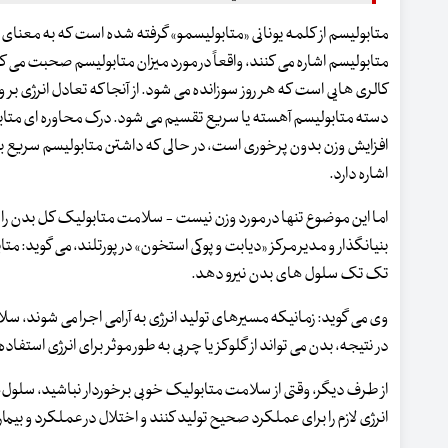
متابولیسم از کلمه یونانی «متابولیسمو» گرفته شده است که به معنای 
متابولیسم اشاره می کنند، واقعاً در مورد میزان متابولیسم صحبت می ک
کالری هایی است که هر روز سوزانده می شود. از آنجا که تعادل انرژی بر وز
دسته متابولیسم آهسته یا سریع تقسیم می شود. درک محاوره ای متابو
افزایش وزن بدون پرخوری است، در حالی که داشتن متابولیسم سریع به 
اشاره دارد.
اما این موضوع تنها در مورد وزن نیست - سلامت متابولیک کل بدن را د
بنیانگذار و مدیر مرکز «دیابت و پوکی استخون» در پورتلند، می گوید: م
تک تک سلول های بدن نیرو دهد.
وی می گوید: زمانیکه مسیرهای تولید انرژی به آرامی اجرا می شوند، سل
در نتیجه، بدن می تواند از گلوکز یا چربی به طور موثر برای انرژی استفا
از طرف دیگر، وقتی از سلامت متابولیک خوبی برخوردار نباشید، سلول‌ها
انرژی لازم را برای عملکرد صحیح تولید کنند و اختلال در عملکرد و بیما