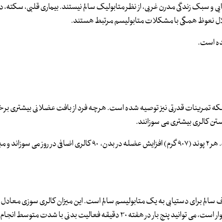
ها به دلیل رژیم غذایی و سبک زندگی مدرن غربی، از نظر متابولیک سالم نیستند. بیماری قلبی، سکته
ختلال نعوظ همگی با مشکلات متابولیسم مرتبط هستند.
ده است.
لکه تمرینات قدرتی نیز توصیه شده است. هرچه فرد از بافت عضلانی بیشتری برخو
ستن کالری بیشتری می سوزانند.
یکی از بهترین روش ها برای عضله‌سازی، انجام تمرینات مقاومتی است. هر ۲ پوند (۹۰۷ گرم) افزایش عضله در بدن، ۹۰ کالری اضافی در روز می 
انه یک هدف سالم برای دستیابی به یک متابولیسم سالم است. این میزان کالری سوزی معادل
حدود چهار مایل (۶.۴۳ کیلومتر) در روز است. اگر این کار برای شما دشوار است، می توانید پنج بار در هفته ۳۰ دقیقه فعالیت بدنی با ش