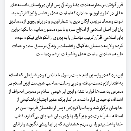
قرار گرفتن بر مدار سعادت دنیا و زندگی پس از آن در راستای بایسته‌های
عقلی در نظر بیاوریم، جا دارد که امامت عدل و فضل را نیز کنار توحید،
نبوت و معاد در زمره ارکان دین به‌شمار آوریم و در پرتو پیروی از مصادیق
بارز این اصل اسلامی از امتزاج سره و ناسره مصون مانیم. با تکیه براین
باور اسلامی، قرآن کریم، مؤمنان را به پیروی از الگوهای نیکو دعوت
کرده و لازمه دستیابی به کمال و فضیلت را زندگی برسیاق سیره و حیات
طیبه مصادیق امامت عدل و فضیلت برشمرده است.
این بود که در واپسین ایام حیات رسول خدا(ص) و در شرایطی که اسلام
به اقتدار لازم دست نیافته و در پی رحلت صاحب شریعت آیین اسلام در
معرض بدعت‌ها قرار داشته و آیین ابراهیمی اسلام در معرض انحراف از
اهداف توحیدی قرار داشت، در کنار برکه غدیر اجتماع باشکوهی از
حاجیان برگزار شد و پیامبراکرم(ص) پس از مقدماتی فرمود: من در
آستانه سفر آخرت دو چیز گرانبها را در میان شما باقی می‌گذارم، کتاب
خدا و اهل بیتم را، ای مردم هشدارید که بر آنها پیشی نگیرید و از آنان