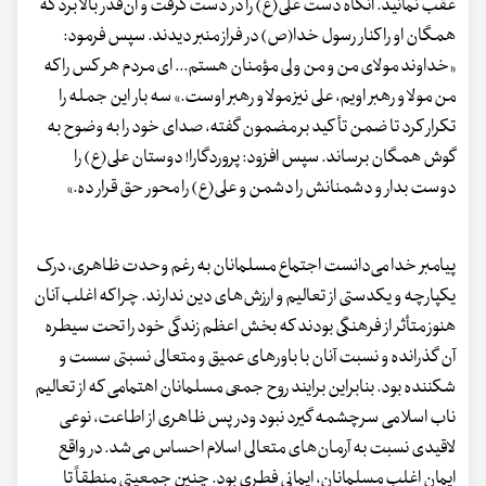
عقب نمانید. آنگاه دست علی‌(ع) را در دست گرفت و آن‌قدر بالا برد که
همگان او را کنار رسول خدا(ص) در فراز منبر دیدند. سپس فرمود:
«خداوند مولای من و من ولی مؤمنان هستم... ای مردم هر کس را که
من مولا و رهبر اویم، علی نیز مولا و رهبر اوست.» سه بار این جمله را
تکرار کرد تا ضمن تأکید بر مضمون گفته، صدای خود را به وضوح به
گوش همگان برساند. سپس افزود: پروردگارا! دوستان علی‌(ع) را
دوست بدار و دشمنانش را دشمن و علی‌(ع) را محور حق قرار ده.»
پیامبر خدا می‌دانست اجتماع مسلمانان به رغم وحدت ظاهری، درک
یکپارچه و یکدستی از تعالیم و ارزش‌های دین ندارند. چرا که اغلب آنان
هنوز متأثر از فرهنگی بودند که بخش اعظم زندگی خود را تحت سیطره
آن گذرانده و نسبت آنان با باورهای عمیق و متعالی نسبتی سست و
شکننده بود. بنابراین برایند روح جمعی مسلمانان اهتمامی که از تعالیم
ناب اسلامی سرچشمه گیرد نبود ودر پس ظاهری از اطاعت، نوعی
لاقیدی نسبت به آرمان‌های متعالی اسلام احساس می‌شد. در واقع
ایمان اغلب مسلمانان، ایمانی فطری بود. چنین جمعیتی منطقاً تا