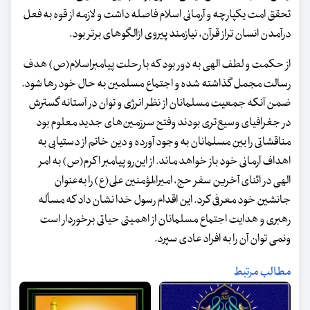
تحقق امت یکپارچه و آرمانی اسلام فاصله داشت و لازمه از قوه به فعل
درآمدن انسان تراز قرآن، نیازمند پیروی ازالگوهای برتر بود.
از حکمت و لطف الهی به دور بود که با رحلت پیامبراسلام(ص) هدف
رسالت مجمل گذاشته شده و اجتماع مسلمین به حال خود رها شود.
ضمن آنکه جمعیت مسلمانان از نظر انرژی و توان در آستانه گسترش
در جغرافیای وسیع‌تری بودند وفتح سرزمین‌های جدید معلوم بود
مناقشاتی را بین مسلمانان به وجود آورده و دین خاتم از دستیابی به
اهداف آرمانی خود باز خواهد ماند. از این‌رو پیامبر اکرم(ص) به امر
الهی در اثنای آخرین سفر حج، امیرالمؤمنین علی(ع) را به‌عنوان
جانشین خود معرفی کرد. این اقدام رسول خدا نشان داد که مسأله
رهبری و هدایت اجتماع مسلمانان از اهمیتی حیاتی برخوردار است
ونمی توان آن را به افراد عادی سپرد.
مطالب مرتبط