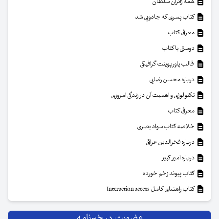
همه زائران سلطان
کتاب پسری که جادویی شد
معرفی کتاب
دوستی با کتاب
قالب پاورپوینت گرافیکی
درباره محسن رضایی
تکنولوژی و اهمیت آن در زندگی امروزی
معرفی کتاب
خلاصه کتاب سواد بصری
درباره فخرالدین عراقی
درباره امیر کبیر
کتاب پیوند زخم خورده
کتاب راهنمای کامل Interaction access
عضویت در خبرنامه