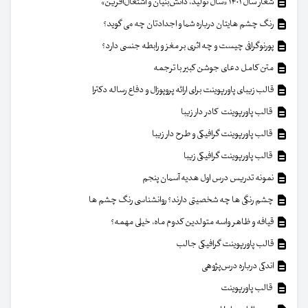
شعار سال ۱۴۰۱ «سال تولید، دانش‌بنیان و اشتغال‌آفرین»
رنگ چشم هایتان درباره شما و اجدادتان چه می گوید؟
پورنوگرافی چیست و چه اثری بر مغز و رابطه جنسی دارد؟
متن کامل دعای جوشن کبیر با ترجمه
قالب زیبای پاورپوینت برای ارائه پروپوزال و دفاع رساله دکترا
قالب پاورپوینت کادر دار زیبا
قالب پاورپوینت گرافیکی و طرح دار زیبا
قالب پاورپوینت گرافیکی زیبا
نمونه تدریس درس اول هدیه آسمان پنجم
چشم رنگی ها چه شخصیتی دارند؟ روانشناسی رنگ چشم ها
قیافه و ظاهر واسه متولدین کدوم ماه، خیلی مهمه؟
قالب پاورپوینت گرافیکی جالب
اندکی درباره درس‌پژوهی
قالب پاورپوینت