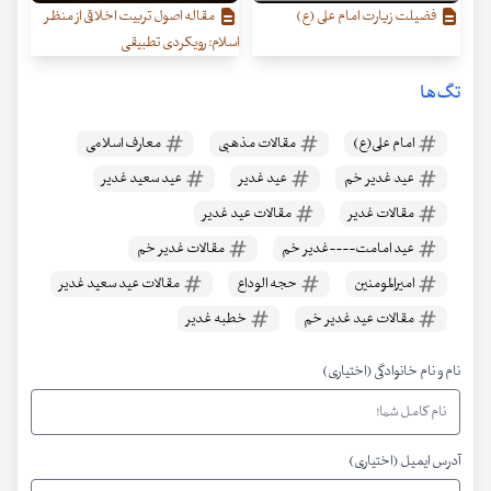
فضيلت زيارت امام على (ع)
مقاله اصول تربیت اخلاقی از منظر
اسلام: رویکردی تطبیقی
تگ‌ها
امام علی(ع)
مقالات مذهبی
معارف اسلامی
عید غدیر خم
عید غدیر
عید سعید غدیر
مقالات غدیر
مقالات عید غدیر
عید امامت----غدیر خم
مقالات غدیر خم
امیرالمومنین
حجه الوداع
مقالات عید سعید غدیر
مقالات عید غدیر خم
خطبه غدیر
نام و نام خانوادگی (اختیاری)
آدرس ایمیل (اختیاری)