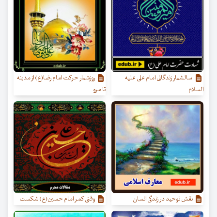
سالشمار زندگانی امام علی علیه
روزشمار حرکت امام رضا(ع) از مدینه
السلام
تا مرو
نقش توحید در زندگی انسان
وقتی کمر امام حسین(ع) شکست