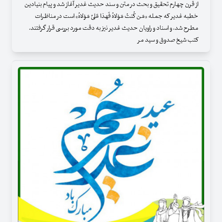
از قرن چهارم تحقیق و بحث در متن و سند حدیث غدیر آغاز شد و پیام بنیادین
خطبه غدیر که جمله «مَن کُنتُ مَوْلاهُ فَهذا عَلیٌ مَوْلاهُ» است در مناظرات
مطرح شد، و اسناد و راویان حدیث غدیر نیز به دقت مورد بررسی قرار گرفتند.
کتب شیخ صدوق و سید مر