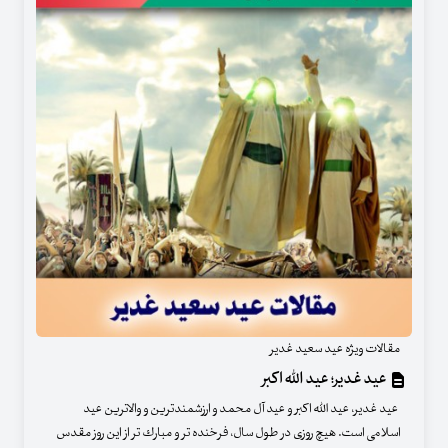
مقالات ویژه عید سعید غدیر
عید غدیر؛ عید الله اکبر
عید غدیر، عید الله اكبر و عید آل محمد و ارزشمندترین و والاترین عید
اسلامى‏ است. هیچ روزى در طول سال، فرخنده ‏تر و مبارك‏ تر از این روز مقدس