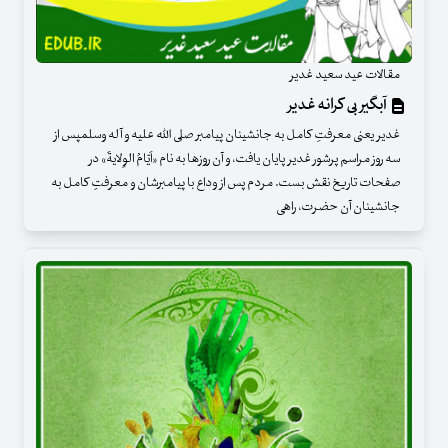
مقالات عید سعید غدیر
آبگیر بی کرانه غدیر
غدیر یعنی معرفتِ کامل به جانشینان پیامبر صلی الله علیه و آله وسلمپس از
سه روز مراسم پرشور غدیر پایان یافت، و آن روزها به نام «اَیّامُ الوِلایةَ» در
صفحات تاریخ نقش بست. مردم پس از وداع با پیامبرشان و معرفتِ کامل به
جانشینان آن حضرت، راهی