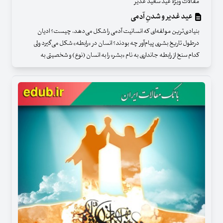
مقالات ویژه عید سعید غدیر
عید غدیر و شدنِ آدمی
بنیادی‌ترین مولفه‌ای که انسانیت آدمی را شکل می‌دهد، چیست؟ ادیان
درطول تاریخ بشری پیام‌آور چه بودند؟ انسان در «رابطه» شکل می‌گیرد ولی
کدام سنخ از رابطه جانداری به نام «بشر» را به انسان (نوع) و شخصیتی به