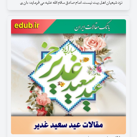
نزد شیعیان اهل‏ بیت نیست. امام صادق سلام الله ‏علیه می‏ فرماید: «ان ی