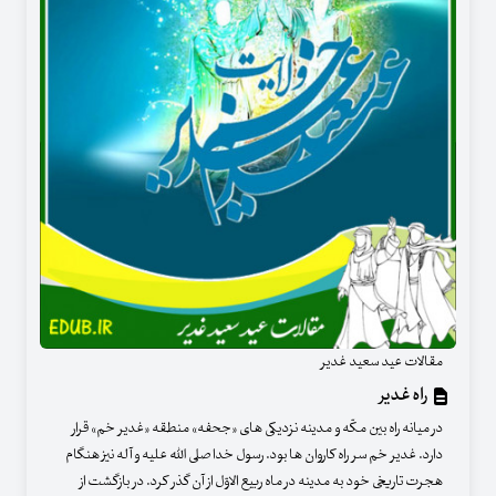
مقالات عید سعید غدیر
راه غدیر
در میانه راه بین مکّه و مدینه نزدیکی های «جحفه» منطقه «غدیر خم» قرار
دارد. غدیر خم سر راه کاروان ها بود. رسول خدا صلی الله علیه و آله نیز هنگام
هجرت تاریخی خود به مدینه در ماه ربیع الاوّل از آن گذر کرد. در بازگشت از