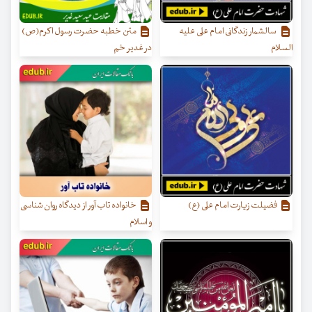
سالشمار زندگانی امام علی علیه
متن خطبه حضرت رسول اکرم(ص)
السلام
در غدیر خم
فضيلت زيارت امام على (ع)
خانواده تاب آور از دیدگاه روان شناسی
و اسلام