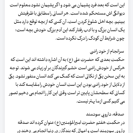
این است که بعد فرد پشیمان می شود و اگر پشیمان نشود معلوم است
دیوانگی اش مستحکم شده است. هر انسانی را مطابق با ظرفیتش
ببینیم. بچه اهل شلوغ کردن است، آن کسی که از بچه توقع دارد مثل
یک انسان بزرگ و با ادب رفتار کند این آدم بزرگ خودش بچه است؛
چون شرایط آن کودک را درک نکرده است.
سرانجام از خود راضی
حکمت بعدی که حضرت علی (ع) به آن اشاره داشته اند این است که
هرکس از خودش راضی است خشم گیرندگان بر او زیاد می شوند. توجه
به این سخن یکی از نکاتی است که کمک می کند انسان منفور نشود. یکی
از دلایل از خود راضی بودن این است انسان خودش را مقایسه کند با
کسانی که سطحشان پایین تر است وقتی این کار را انجام می دهیم تصور
می کنیم کسی از ما بهتر نیست.
صدقه، دارویی سودمند
در حکمت هفتم حضرت امیرالمؤمنین(ع) عنوان کرده اند صدقه
دارویی سودمند است و اعمالی که بندگان در دنیا انجام می دهند در