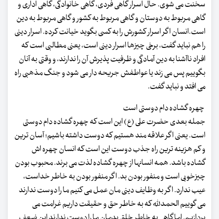
سخنت می شوی. حال اسرار گاهی فردی، گاهی خانوادگی، گاهی اداری و
گاهی مربوط به دوستان و گاهی مربوط به کشور و گاهی مربوط به دین
است.انسان اگر اسرار کشورش را به کسی بگوید خیانت کرده. اسرار دینی
را هم نباید گفت، برخی چیزها اسرار دینی است، یعنی مطالبی است که
افراد ناآشنا به دین آمادگی و ظرفیت پذیرش آن را ندارند، و وقتی به آنان
بگوییم پس می زند یا عواطفش جریحه دار می شود و جنگ مذهبی راه
می افتد و نباید گفت.
چهره گشاده دام دوستی است
جمله بعدی حضرت علی (ع) این است که چهره گشاده دام دوستی
است. یعنی اگر علاقه مند هستیم که دوست داشته باشیم؛ آسان ترین
و کم هزینه ترین راه جذب دوست این است که انسان چهره اش
گشاده باشد. همه انسانها از چهره گشاده لذت می برند. محبوب بودن
چیزخوبی است و منفور بودن بد. اگر منفور بودن به خاطر خداست،
عیب ندارد. اگر به وظایف دینی مان عمل می کنیم ما را دوست ندارند
می گوییم الحمدلله که به خاطر حق و حقیقت داریم غرامت می
پردازیم. اما گاهی به خاطر خلق بدمان ما را دوست ندارند این ضعف