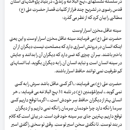
در سلسله نشستهای «نهج البلاغه و زندگی» در بنیاد پژوهشهای آستان
قدس رضوی در تشریح چند فراز از کلمات قصار حضرت علی (ع)
مطالبی را بیان کرد که از نظر می گذرد:
سینه عاقل مخزن اسرار اوست
حضرت علی (ع) می فرمایند سینه عاقل مخزن اسرار اوست و این یعنی
اینکه انسان در درونش اسراری دارد که مصلحت نیست دیگران از آن
باخبر باشند. سِر آن چیزی که ضرر دارد که دیگران آن را بدانند و جایش
در سینه انسان است و نباید انسان آن را به دیگران بگوید، اما انسانهای
کم ظرفیت نمی توانند حافظ اسرار باشند.
حضرت علی (ع) می فرمایند: «اگر کسی عاقل باشد سرش را به کسی
نمی گوید.» امیرالمؤمنین (ع) در نامه 31 نهج البلاغه می فرماید: « هر
انسانی بهتر از دیگران حافظ سِر خودش است.» اگر ما توقع داریم کسی
سِر ما را نگه دارد چرا خودمان سِر مان را نگه نمی داریم و از دیگران
توقع داریم.بهترین جای سِر سینه خود فرد است. در بیانی است که کلام
در بند توست. تا نگفتی سخن اسیر تو ست. وقتی تو سخنی را گفتی اسیر