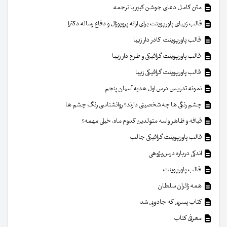
متن کامل دعای جوشن کبیر با ترجمه
قالب زیبای پاورپوینت برای ارائه پروپوزال و دفاع رساله دکترا
قالب پاورپوینت کادر دار زیبا
قالب پاورپوینت گرافیکی و طرح دار زیبا
قالب پاورپوینت گرافیکی زیبا
نمونه تدریس درس اول هدیه آسمان پنجم
چشم رنگی ها چه شخصیتی دارند؟ روانشناسی رنگ چشم ها
قیافه و ظاهر واسه متولدین کدوم ماه، خیلی مهمه؟
قالب پاورپوینت گرافیکی جالب
اندکی درباره درس‌پژوهی
قالب پاورپوینت
همه زائران سلطان
کتاب پسری که جادویی شد
معرفی کتاب