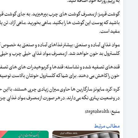
به رژیم روزانه خود اضافه کنید.
گوشت قرمز: از مصرف گوشت‌ های چرب بپرهیزید. به جای گوشت قرمز 
باشید که پوست این گوشت ‌ها را بکنید. ماهی بخورید. ماهی آزاد، تن یا س
مفید است.
مواد غذایی آماده و صنعتی: بیشتر غذاهای آماده و صنعتی به خصوص آن
کلسترول بد خون خواهد شد. از مصرف مواد غذایی خیلی چرب و خیلی شی
قندهای تصفیه شده و نشاسته: قندها و کربوهیدرات ‌های های تصفیه ش
خون را کاهش می ‌دهند. برای شما که کلسترول خونتان بالاست توصیه م
کره: کره، مایونز، مارگارین ‌ها حاوی میزان زیادی چربی هستند، با این
در وضعیت بهتری نگه می‌دارند. در هر صورت از مصرف مواد غذایی چر
منبع: steptohealth
مطالب مرتبط