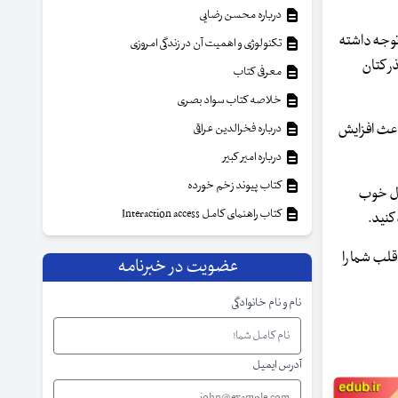
درباره محسن رضایی
توجه داشته
تکنولوژی و اهمیت آن در زندگی امروزی
ذر کتان
معرفی کتاب
خلاصه کتاب سواد بصری
اعث افزایش
درباره فخرالدین عراقی
درباره امیر کبیر
کتاب پیوند زخم خورده
رول خوب
کتاب راهنمای کامل Interaction access
کنید.
قلب شما را
عضویت در خبرنامه
نام و نام خانوادگی
آدرس ایمیل