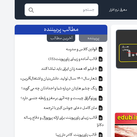
معرفی نرم افزار
مطالب پربیننده
پربیننده
آخرین مطالب
قوانین کلاس و مدرسه
قالب آماده و زیبای پاورپوینت(15)
۵ فیلم که همه زنان ایرانی باید تماشا کنند
شعار سال ۱۴۰۱ «سال تولید، دانش‌بنیان و اشتغال‌آفرین»
رنگ چشم هایتان درباره شما و اجدادتان چه می گوید؟
پورنوگرافی چیست و چه اثری بر مغز و رابطه جنسی دارد؟
متن کامل دعای جوشن کبیر با ترجمه
قالب زیبای پاورپوینت برای ارائه پروپوزال و دفاع رساله
دکترا
قالب پاورپوینت کادر دار زیبا