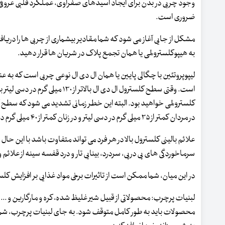
وجود چربی در بدن برای ایجاد اسیدهای صفراوی، عملکرد قلبی عروقی
ضروری است.
مشکل از جایی آغاز می شود که شما مقادیر بیشماری از چربی ها را دریا
به هیپوکلسترولمی یا همان تجمع پلاک در شریان ها قرار دهید.
لیپوپروتئین با چگالی پایین یا همان ال دی ال نوعی چربی است که ب
است. وقتی سطح کلسترول ال دی ال بالاتر از
کلسترولمی خواهید بود. البته این خطر زمانی تشدید می شود که سطح 
در مردان کمتر از ۳۵ میلی گرم در دسی لیتر و در زنان کمتر از ۴۰ میلی گرم در دسی لیتر باشد.
علائم بالینی کلسترول بالا در هر فرد می تواند متفاوت باشد با این 
سرماخوردگی های پی درپی، سردرد، بینایی تار و درد قفسه سینه از علائ
در این میان، شما ممکن است از تاثیرات برخی مواد غذایی بر افزایش کل
لبنیات پرچرب: محصولاتی از قبیل شیر غلیظ شده، کره و مارگارین و ...
محصولات باید به طور کامل متوقف شود. به جای لبنیات پرچرب، شما می 