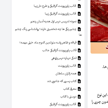
قالب پاورپوینت گرافیکی و طرح دار زیبا
قالب پاورپوینت گرافیکی زیبا
نمونه تدریس درس اول هدیه آسمان پنجم
چشم رنگی ها چه شخصیتی دارند؟ روانشناسی رنگ چشم
ها
قیافه و ظاهر واسه متولدین کدوم ماه، خیلی مهمه؟
قالب پاورپوینت گرافیکی جالب
اندکی درباره درس‌پژوهی
قالب پاورپوینت
ها،
همه زائران سلطان
کتاب پسری که جادویی شد
معرفی کتاب
این نوع
دوستی با کتاب
دون چربی را
قالب پاورپوینت گرافیکی