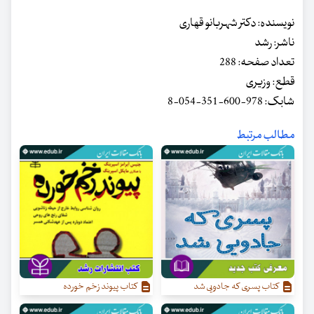
نویسنده: دکتر شهربانو قهاری
ناشر: رشد
تعداد صفحه: 288
قطع: وزیری
شابک: 978-600-351-054-8
مطالب مرتبط
کتاب پسری که جادویی شد
کتاب پیوند زخم خورده