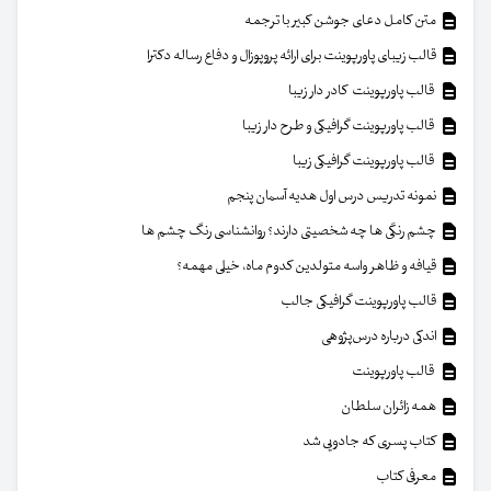
متن کامل دعای جوشن کبیر با ترجمه
قالب زیبای پاورپوینت برای ارائه پروپوزال و دفاع رساله دکترا
قالب پاورپوینت کادر دار زیبا
قالب پاورپوینت گرافیکی و طرح دار زیبا
قالب پاورپوینت گرافیکی زیبا
نمونه تدریس درس اول هدیه آسمان پنجم
چشم رنگی ها چه شخصیتی دارند؟ روانشناسی رنگ چشم ها
قیافه و ظاهر واسه متولدین کدوم ماه، خیلی مهمه؟
قالب پاورپوینت گرافیکی جالب
اندکی درباره درس‌پژوهی
قالب پاورپوینت
همه زائران سلطان
کتاب پسری که جادویی شد
معرفی کتاب