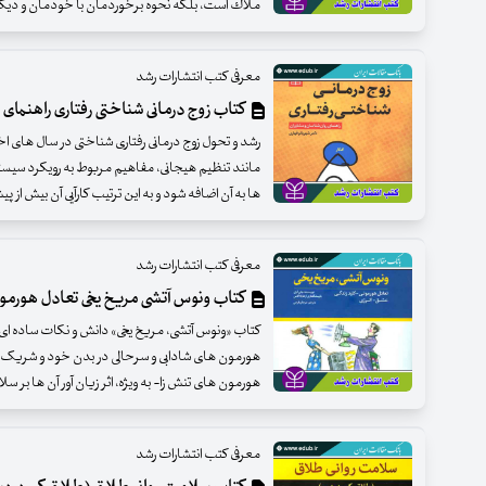
ملاك است، بلكه نحوه برخوردمان با خودمان و ديگران ن
معرفی کتب انتشارات رشد
کتاب زوج درمانی شناختی رفتاری راهنمای 
رشد و تحول زوج درمانی رفتاری شناختی در سال های
مانند تنظیم هیجانی، مفاهیم مربوط به رویکرد سیس
ها به آن اضافه شود و به این ترتیب کارآیی آن بیش از پی
معرفی کتب انتشارات رشد
کتاب ونوس آتشی مریخ یخی تعادل هورمونی 
کتاب «ونوس آتشی، مریخ یخی» دانش و نکات ساده ای را د
هورمون های شادابی و سرحالی در بدن خود و شریک زندگ
هورمون های تنش زا- به ویژه، اثر زیان آور آن ها بر 
معرفی کتب انتشارات رشد