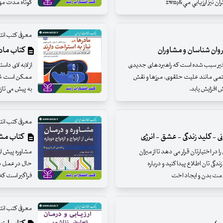
يز ارزيابي مي&zwnj
کوتاه مدت مه
معرفی کتب انت
روان شناسان و مشاوران
کتاب مادر
 اخیر سبب شده است که راهبردهای جدیدی
از لابه لای دا
تمی مانند علیت حلقوی، مرزها و نقش
ممکن است غرغر
ش افزایش یابد.
به پیش می تاز
معرفی کتب انت
- کلید زندگی - عشق - انرژی
کتاب مشاو
ر اختیارتان قرار می دهد تا از میزان
مشاوره پیش از 
ی تان اطلاع پیدا کنید و درباره
حال در عمل در
سلامت بدن و ایجاد اخت
فراگیر است که
معرفی کتب انت