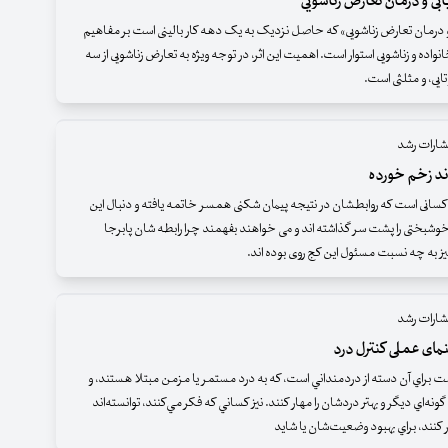
ابی و درمان تعارض زناشویی
 و درمان تعارض زناشویی» که حاصل نزدیک به یک دهه کار بالینی است بر مفاهیم
انواده و زناشویی استوار است. اهمیت این اثر، در توجه ویژه به تعارض زناشویی از سه
تایی، و مثلثی است.
شارات رشد
ند زخم خورده
 کسانی است که روابطشان در نتیجه پیمان شکنی همسر خاتمه یافته و دنبال این
خوشبختی را پشت سر گذاشته اند و می خواهند بفهمند چرا رابطه شان پابرجا
یز به چه نسبت مسئول این کج روی بوده اند.
شارات رشد
مای عملی کنترل درد
 براي آن دسته از دردمنداني است، كه به درد مستمر يا مزمن مبتلا هستند، و
ونه‌اي ديگر و بهتر دردشان را مهار كنند. نيز كساني كه فكر مي‌كنند، توانسته‌اند
 كنند، براي بهبود وضعيت‌شان يا شايد