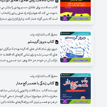
کتاب سلامت روانی طلاق (طلاق کم دردس
کتاب «سلامت روانی طلاق» مسیر روشنی را نمایان می 
دعوت می کند که هوشیارانه راه عملی بهتری را انتخاب ک
است که بدین گونه عمل کنند، و ابزار لازم را برای دستی
معرفی کتب انتشارات رشد
کتاب دیروز گریستم
دیروز برای تمام تلاش هایی که کرده بودم تا دیگران دو
هایی که میسر نشد و برای تمامی کارهایی که فقط به خ
بازتاب آن در خودم جز خلا روحی، درد جسمی و خستگی
معرفی کتب انتشارات رشد
کتاب زندگی با همسر کج مدار
نويسنده كتاب ، مشكلات زناشويي را بر اساس مشاهد
مطرح ساختن موضوع( مردان كج‌مدار ) سعي كرده تا 
در هر دو همسر تبيين كند و راهكارهاي مقابله با اين