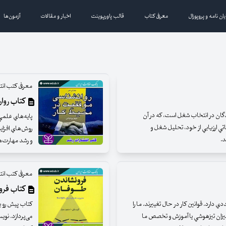
یان نامه و پروپوزال
معرفی کتاب
قالب پاورپوینت
اخبار و مقالات
آزمون‌ها
معرفی کتب انت
کتاب روا
ندگان در انتخاب شغل است، كه در آن
پايه‌هاي علمي 
ي ارزيابي از خود، تحليل شغل و
روش‌هاي افزاي
د.
و رشد مهارت‌ه
معرفی کتب انت
کتاب فرو
 دارد. قوانين كار در حال تغييرند. ما را
کتاب پیش رو ب
ميزان تيزهوشي يا آموزش و تخصص ما
می‌پردازد. نو