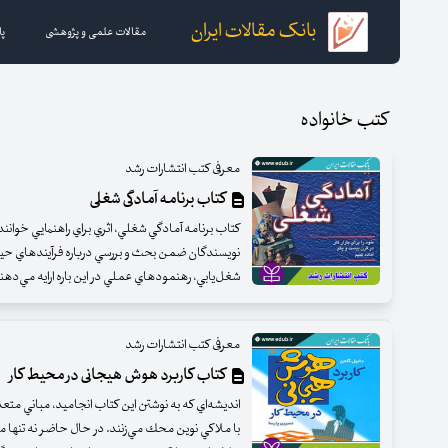
بانک مقالات ایران
مقالات علمی و پژوهشی
پا
کتب خانواده
معرفی کتب انتشارات رشد
کتاب برنامه آمادگی شغلی
كتاب برنامه آمادگي شغلي، اثري براي راهنمايي خوان
نويسندگان ضمن بحث و بررسي درباره فرآيندهاي حيات
شغل‌يابي، رهنمودهاي عملي در اين باره ارايه مي‌دهن
معرفی کتب انتشارات رشد
کتاب کاربرد هوش هیجانی در محیط کار
انديشه‌اي كه به نوشتن اين كتاب انجاميد، مباني متعددي
با ملاكي نوين محك مي‌زنند. در حال حاضر نه تنها 