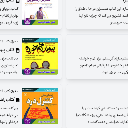
ر)
کتاب ارزی
سازد. این کتاب همسران در حال طلاق را
کتاب «ارزیابی
نند، تشریح می کند که چرا به نفع آنها
بوئن از نظام خ
ابی به حرمت و
زاویه فردی، دو
معرفی کتب انت
کتاب پیو
ستم بدارند گریستم. برای تمام خواسته
این کتاب برای
اطر خشنودی اطرافیانم انجام دادم و
تجربه، دوران 
 بی حد چیزی نبود.
نمانده و خود ن
معرفی کتب انت
کتاب راهن
ات خود دسته‌بندي كرده است و با
اين كتاب نخست
ريشه‌هاي روانشناختي بروز مشكلات را
مي‌خواهند به گ
 تعارضات را نشان دهد. كتاب ح
دردشان را مهار