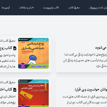
یان نامه و پروپوزال
معرفی کتاب
قالب پاورپوینت
اخبار و مقالات
آزمون‌ها
معرفی کتب انت
 می‌شوید
کتاب زوج 
دواج‌های ناخوشایند زندگی می‌کنند؛ اما
رشد و تحول زو
 بیشتر آسیب های جدی را به زندگی تان
مانند تنظیم ه
ادگی دارد
ها به آن اضافه
معرفی کتب انت
ان حواسپرت و بی قرار)
کتاب اختل
رت و بی قرار». از جمله کتاب هایی است
اختلال نارسای
است. نویسندگان این کتاب، دو تن از
پژوهش مؤلف در