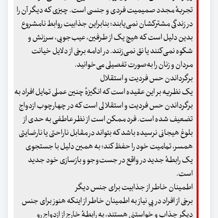
تجربهٔ مجدد صمیمیت فردی و جنسی است. چیزی که دیگر آن را
در زندگی مشترکشان نمی‌یابند؛ بنابراین جذابیت روابط نامشروع
بدین دلیل است که هیچ یک از طرفین، عیب‌جویی، سرزنش و
شکوه نمی‌کنند یا نق نمی‌زنند. در ادامه برخی از دلایل خیانت
مردان و زنان را به‌صورت تفصیلی می‌خوانید.
برگرداندن حس فردیت و استقلال
یک نظریه بر این عقیده است که انگیزهٔ چنین عملی تمایل افراد به
برگرداندن حس فردیت و استقلالی است که در چهارچوب ازدواج
تضعیف شده است. فرد ممکن است از نظر عاطفی به حدی از
بلوغ هیجانی نرسیده باشد که بتواند در مقابل ناراحتی یا نارضایتی
همسر، تمامیت خود را حفظ کند؛ به همین دلیل با جستجوی
یک رابطهٔ جدید در واقع در جست‌وجو و بازسازی خود جدید
است.
اطمینان خاطر از جذابیت برای جنس دیگر
برخی از افراد در پیِ نیاز به اطمینان خاطر از اینکه هنوز برای جنس
دیگر جذاب و خواستنی هستند، به رابطهٔ خارج از ازدواج رو