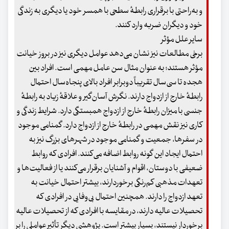
و به‌راحتی با برقراری رابطهٔ سطحی با همسر خود یا دیگری به زندگی
خود و دیگران ضربه وارد کنند.
سایر علل مؤثر
برخی مطالعات نیز نشان می‌دهد عوامل دیگری نیز در بروز خیانت
مؤثر هستند؛ به عنوان مثال سن عامل مهمی است. افراد بین
هجده تا سی‌سال تقریباً دوبرابر افراد بالای پنجاه‌سال احتمال
رابطهٔ خارج از ازدواج دارند. نگرش آسان‌گیر و علاقهٔ زیاد به رابطهٔ
جنسی با میزان رابطهٔ خارج از ازدواج همبستگی دارد. شرایط زندگی و
کاری نیز نقش مهمی در رابطهٔ خارج از ازدواج دارد. گمنامی موجود
در سفرها، جمعیت و گمنامی موجود در شهرهای بزرگ نیز به
احتمال ایجاد این گونه روابط اضافه می‌کنند. افرادی که روابط
ضعیفی با دوستان، اقوام و آشنایان برقرار می‌کنند یا از فعالیت‌ها و
تعهدات مذهبی کم‌رنگی برخوردارند، بیشتر احتمال خیانت به
تعهد ازدواج را دارند. همچنین احتمال بی‌وفایی در افرادی که
تحصیلات عالیه دارند، در مقایسه با افرادی که از تحصیلات عالیه
برخوردار نیستند، بسیار بیشتر است. پژوهشی دیگر تأثیر عواملی را بر