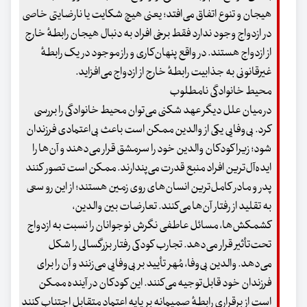
هیجان و تنوع اتفاق می‌افتد؛ یعنی هیچ شکایت یا نارضایتی خاصی
در ازدواج وجود ندارد فقط برخی افراد به دنبال هیجان رابطهٔ خارج
از ازدواج هستند. در واقع پنهان‌کاری و راز موجود در یک رابطهٔ
غیرقانونی به جذابیت رابطهٔ خارج از ازدواج می‌افزاید.
محیط خانوادگی نامطلوب
در میان علل دیگر عهد شکنی می‌توان محیط خانوادگی را بررسی
کرد. بی‌وفایی یکی از والدین ممکن است باعث بی‌اعتمادی فرزندان
شود؛ زیرا کودکان والدین خود را سرمشق قرار می‌دهند و آن‌ها را
ایده‌آل‌ترین افراد منبع قدرت می‌پندارند. ممکن است تصور کنند
پدر و مادر کامل‌ترین انسان‌های روی زمین هستند؛ از این رو سعی
به تقلید از رفتار آن‌ها می‌کنند. تعارضات بین والدین،
کشمکش‌ها، مسائل عاطفی نگرش نوجوانان را نسبت به ازدواج
تحت‌تأثیر قرار می‌دهد. تجارب کودکی رفتار بزرگسالی را شکل
می‌دهد. والدین بی‌وفا، مُهر تأیید بر بی‌وفایی می‌زنند و آن را برای
فرزندان خود قابل‌توجیه می‌کنند. این کودکان در آینده ممکن
است از برقراری رابطهٔ صمیمانه بر پایه اعتماد متقابل اجتناب کنند