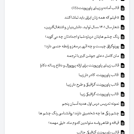
قالب آماده و زیبای پاورپوینت(15)
۵ فیلم که همه زنان ایرانی باید تماشا کنند
شعار سال ۱۴۰۱ «سال تولید، دانش‌بنیان و اشتغال‌آفرین»
رنگ چشم هایتان درباره شما و اجدادتان چه می گوید؟
پورنوگرافی چیست و چه اثری بر مغز و رابطه جنسی دارد؟
متن کامل دعای جوشن کبیر با ترجمه
قالب زیبای پاورپوینت برای ارائه پروپوزال و دفاع رساله دکترا
قالب پاورپوینت کادر دار زیبا
قالب پاورپوینت گرافیکی و طرح دار زیبا
قالب پاورپوینت گرافیکی زیبا
نمونه تدریس درس اول هدیه آسمان پنجم
چشم رنگی ها چه شخصیتی دارند؟ روانشناسی رنگ چشم ها
قیافه و ظاهر واسه متولدین کدوم ماه، خیلی مهمه؟
قالب پاورپوینت گرافیکی جالب