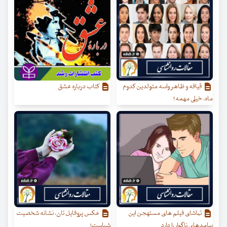
قیافه و ظاهر واسه متولدین کدوم
کتاب درباره عشق
ماه، خیلی مهمه؟
تماشای فیلم های مستهجن این
عکس پروفایل تان، نشانه شخصیت
پیامدهای ناگوار را دارد
شماست!