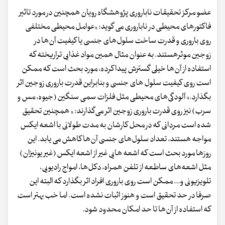
عضو مرکز تحقیقات ناباروری پژوهشگاه رویان همچنین در مورد تاثیر
فاکتورهای محیطی در ناباروری می گوید: «عوامل محیطی مختلفی
روی باروری و قدرت ساخت سلول‌های جنسی یا کیفیت آن‌ها در
زوجین موثرهستند. به عنوان مثال همین مواد غذایی تراریخته که
استفاده از آن‌ها خیلی گسترش پیدا کرده، مورد بحث است که ممکن
است روی کیفیت سلول های جنسی و بنابراین قدرت باروری زوجین اثر
بگذارد.» آلودگی‌های محیطی مثل فلزات سمی سنگین (جیوه، مس و
سرب) نیز روی قدرت باروری زوجین اثر می‌گذارند: « همچنین تحقیق
شده است مردانی که در محل کارشان به مدت طولانی با اشعه ایکس
مواجه هستند، تعداد سلول‌های جنسی آن‌ها کاهش می یابد. این
روزها مورد بحث است که اشعه هایی غیر از اشعه ایکس (غیر یونیزان)
مثل اشعه‌های ساطعه از تلفن همراه، دکل‌ها، امواج رادیویی،
تلویزیونی و... ممکن است روی باروری افراد اثر بگذارد که البته این
صرفا در حد تحقیق است و هنوز اثبات نشده است. اما خب بهتر است
که استفاده از آن‌ها تا حد امکان محدود شود.