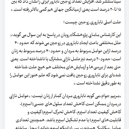
سینا منتشر شد، افزایش تعداد زوجین نابارور ایرانی را نشان داد که بین
۱۵ تا ۲۰ درصد است یعنی از میانگین جهانی هم کمی بالاتر رفته است.»
علت اصلی ناباروری زوجین چیست؟
این کارشناس مامایی پژوهشگاه رویان در پاسخ به این سوال می گوید:«
علل مختلفی باعث ایجاد ناباروری در زوجین می‌شوند که حدود ۴۰
درصد ازاین عوامل مربوط به مردان و حدود ۴۰ درصد مربوط به زنان
است؛ حدود ۲۰ درصد نیز عامل نازایی مشترک یا ناشناخته است. یعنی
حتی بعد از بررسی‌ها و آزمایش‌های مختلف هم هیچ علت شناخته
شده‌ای برای ناباروری زوجین یافت نمی‌شود که علم هنوز این عوامل را
به طور دقیق نشناخته است.»
«مریم جوام»می گوید ناباروری مردان کمتر از زنان نیست: «عوامل نازایی
در مردان ممکن است کاهش تعداد سلول‌های جنسی(اسپرم)،
کاهش کیفیت تعداد اسپرم‌، کاهش تحرک اسپرم‌(کیفیت و
قابلیت‌های اسپرم‌) یا عدم تشکیل اسپرم باشد. همچنین تعدادی
عوامل مکانیکی هستند بر سر راه اینکه اسپرم بتواند از محل ساخته