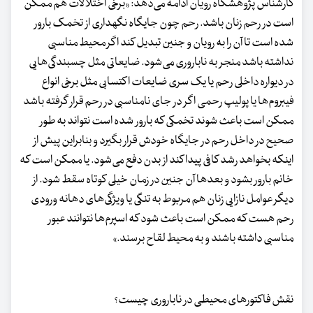
کارشناس پژوهشگاه رویان ادامه می‌دهد: «برخی اختلالات هم ممکن
است در رحم زنان باشد. رحم چون جایگاه نگهداری از تخمک بارور
شده است تا آن را به رویان و جنین تبدیل کند اگر محیط مناسبی
نداشته باشد منجر به ناباروری می‌شود. ضایعاتی مثل چسبندگی‌هایی
در دیواره داخلی رحم یا یک سری ضایعات اکتسابی مثل برخی انواع
فیبروم‌ها یا پولیپ رحمی اگر در جای نامناسبی در رحم قرار گرفته باشد
ممکن است باعث شوند تخمکی که بارور شده است نتواند به طور
صحیح در داخل رحم در جایگاه خودش قرار بگیرد و بنابراین پیش از
اینکه بخواهد رشد کافی پیدا کند از بدن دفع می‌شود. یا ممکن است که
خانم بارور بشود و بعدها آن جنین در زمان خیلی کوتاه سقط شود. از
دیگر عوامل نازایی زنان هم مربوط به تنگی یا ویژگی‌های دهانه ورودی
رحم هست که ممکن است باعث شود که اسپرم‌ها نتوانند عبور
مناسبی داشته باشند و به محیط لقاح برسند.»
نقش فاکتورهای محیطی در ناباروری چیست؟