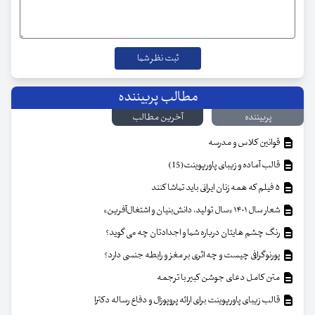
مطالب پربیننده
پربیننده
آخرین مطالب
قوانین کلاس و مدرسه
قالب آماده و زیبای پاورپوینت(15)
۵ فیلم که همه زنان ایرانی باید تماشا کنند
شعار سال ۱۴۰۱ «سال تولید، دانش‌بنیان و اشتغال‌آفرین»
رنگ چشم هایتان درباره شما و اجدادتان چه می گوید؟
پورنوگرافی چیست و چه اثری بر مغز و رابطه جنسی دارد؟
متن کامل دعای جوشن کبیر با ترجمه
قالب زیبای پاورپوینت برای ارائه پروپوزال و دفاع رساله دکترا