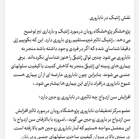
نقش ژنتیک در ناباروری
پژوهشگر پژوهشگاه رویان در مورد ژنتیک و بارداری نیز توضیح
می‌دهد: «ژنتیک تاثیر غیرمستقیم روی باروری دارد. این که بگوییم ژنی
دقیقا شناسایی شده که اگر در فردی وجود داشته باشد منجر به
ناباروری می‌شود چنین توالی ژنتیکی را هنوز شناسایی نکرده‌اند. برخی
بیماری‌های زمینه ای ژنتیکی منجر به کاهش کمیت یا کیفیت سلولهای
جنسی می‌شوند. بنابراین چون ناباروری عارضه ای از آن بیماری هست
شیوع ناباروری درافراد دارای این بیماری‌ها بیشتر می‌شود.»
افزایش سن ازدواج چه تاثیری در ناباروری زوجین دارد؟
عضو مرکز تحقیقات ناباروری پژوهشگاه رویان در مورد تاثیر افزایش
سن ازدواج بر باروری زوجین می گوید: «امروزه با بالارفتن سن ازدواج با
این معضل مواجه هستیم که آمار ناباروری زوجین هم بالا رفته است.
در سنین بالا در مردان کیفیت ساخت سلولهای جنسی و در زنان