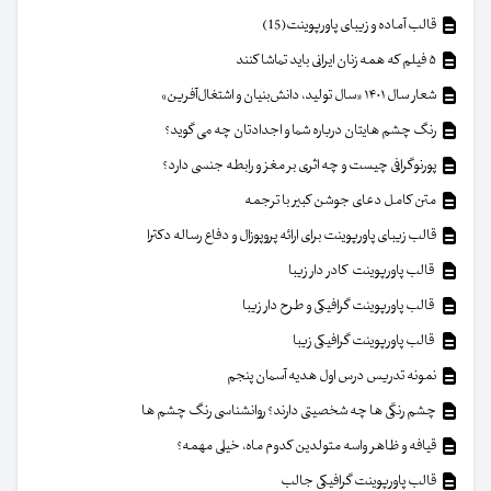
قالب آماده و زیبای پاورپوینت(15)
۵ فیلم که همه زنان ایرانی باید تماشا کنند
شعار سال ۱۴۰۱ «سال تولید، دانش‌بنیان و اشتغال‌آفرین»
رنگ چشم هایتان درباره شما و اجدادتان چه می گوید؟
پورنوگرافی چیست و چه اثری بر مغز و رابطه جنسی دارد؟
متن کامل دعای جوشن کبیر با ترجمه
قالب زیبای پاورپوینت برای ارائه پروپوزال و دفاع رساله دکترا
قالب پاورپوینت کادر دار زیبا
قالب پاورپوینت گرافیکی و طرح دار زیبا
قالب پاورپوینت گرافیکی زیبا
نمونه تدریس درس اول هدیه آسمان پنجم
چشم رنگی ها چه شخصیتی دارند؟ روانشناسی رنگ چشم ها
قیافه و ظاهر واسه متولدین کدوم ماه، خیلی مهمه؟
قالب پاورپوینت گرافیکی جالب