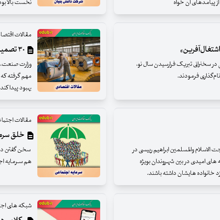
ز پیامدهای آن خواه
نخست بالا بود
مقالات اقتصا
۳۰ تصمیم صنعتی مهم دولت سیزدهم
در سخنرانی تبریک فرارسیدن سال نو،
مهم گرفته که 
بهبود پیدا کند.
مقالات اجتما
خلق سرما
 الاسلام والمسلمین ابراهیم رییسی در
سخن گفتن در م
ای امیدی در بین شهروندان بویژه
هم سـرمایه ا
نزد خانواده هایشان داشته باشند.
شبکه های اجت