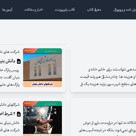
یان نامه و پروپوزال
معرفی کتاب
قالب پاورپوینت
اخبار و مقالات
آزمون‌ها
شرکت های دان
دانش بنیا
ذهبی نتوانستند برای خانم خانه و
رییس پارک عل
تها و هزینه ها، چادر مشکی هم رشد قیمت
بنیان گفت: جا
وشی های سطح شهر سری بزنید هزینه یک ق
پارک‌های علم 
شرکتهای دانش
۲ شرط اصلی برای دانش بنیان شدن شرکت‌ها
له نه تنها در درازمدت باری از دوش
دانش بنیانی مف
زدایی نمی‌شود، بلکه در نتیجه آسیب‌های
شرکت های فناو