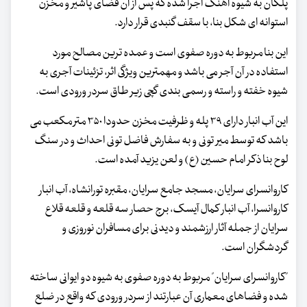
پلکان به شیوه آهنگ اجرا شده که پس از آن فضای پاشیر و مخزن
استوانه ای شکل بنا، با سقف گنبدی قرار دارد.
این بنا مربوط به دوره صفوی است و عمده ترین مصالح مورد
استفاده در آن آجر می باشد و مهمترین ویژگی اثر، تزئینات آجری به
شیوه خفته و راسته و رسمی بندی گچی زیر طاق سردر ورودی است.
این آب انبار دارای ۳۹ پله و ظرفیت مخزن حدودا ۳۵۰ متر مکعب می
باشد که توسط میر تونی و به سفارش فاضل تونی احداث و در سنگ
لوح بنا ذکر امام حسین (ع) و لعن یزید آمده است.
کاروانسرای سرایان، مسجد جامع سرایان، مقبره تورانشاه، آب انبار
کاروانسرا، آب انبار کمال آیسک، برج حصار سه قلعه و قلعه قلاع
سرایان از جمله آثار ارزشمند و دیدنی برای مسافران نوروزی و
گردشگران است.
"کاروانسرای سرایان" مربوط به دوره صفوی به شیوه دو ایوانی ساخته
شده و فضاهای معماری آن عبارتند از سردر ورودی که واقع در ضلع