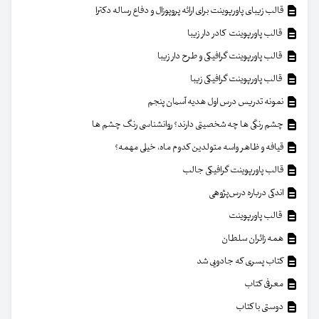
قالب زیبای پاورپوینت برای ارائه پروپوزال و دفاع رساله دکترا
قالب پاورپوینت کادر دار زیبا
قالب پاورپوینت گرافیکی و طرح دار زیبا
قالب پاورپوینت گرافیکی زیبا
نمونه تدریس درس اول هدیه آسمان پنجم
چشم رنگی ها چه شخصیتی دارند؟ روانشناسی رنگ چشم ها
قیافه و ظاهر واسه متولدین کدوم ماه، خیلی مهمه؟
قالب پاورپوینت گرافیکی جالب
اندکی درباره درس‌پژوهی
قالب پاورپوینت
همه زائران سلطان
کتاب پسری که جادویی شد
معرفی کتاب
دوستی با کتاب