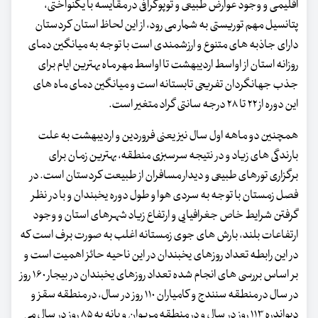
اقلیمی و وجود عوارض طبیعی و توپوگرافی در مقایسه با یکنواختی،
پتانسیل مهم توریستی به شمار می رود، از این لحاظ استان کردستان
دارای جاذبه های متنوع و ارزشمندی است با توجه به میانگین دمای
روزانه استان از اواسط اردیبهشت تا اواسط مهر ماه بهترین ایام برای
جذب جهانگردان تفریحی تابستانه است و میانگین دمای ماه های
این دوره از ۲۲ تا ۲۸ درجه سانتی گراد متغیر است.
همچنین دو ماهه اول سال نیز یعنی فروردین و اردیبهشت به علت
بارندگی های زیاد و در نتیجه سرسبزی منطقه، بهترین زمان برای
برگزاری تورهای طبیعی و دیدار مسافران از طبیعت کردستان است. در
فصل زمستان با توجه به سردی هوا و طول دوره یخبندان و با در نظر
گرفتن شرایط خاص جغرافیایی و ارتفاع زیاد شهرهای استان و وجود
ارتفاعات بلند، بارش های جوی زمستانه اغلب به صورت برف است که
در این رابطه تعداد روزهای یخبندان در این ناحیه حائز اهمیت است و
بر اساس بررسی های انجام شده تعداد روزهای یخبندان در بیجار ۱۶۰ روز
در سال در منطقه سنندج و کامیاران ۱۱۰ روز در سال، در منطقه سقز و
دیواندره ۱۱۳ روز در سال و در منطقه مریوان و بانه به ۸۵ روز در سال می