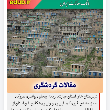
شهرستان های استان عبارتند از بانه، بیجار، دیواندره، سروآباد،
سقز، سنندج، قروه، کامیاران و مریوان و دهگلان. این استان از