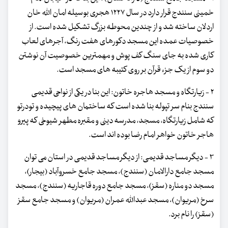
خمینی سنندج قرار دارد در سال ۱۲۲۷ هجری بوسیله امان الله خان
اردلان ساخته شد و از چندین محوطه بزرگ تشکیل شده است. از
خصوصیات عمده این مسجد دکورهای هفت رنگ، آجرهای لعاب
کاری شده به جای سنگ کف پوش و مهمترین خصوصیت آن نوشتن
دو سوم از یک جزء قرآن بر روی کتیبه های مسجد است.
۲ - زیارتگاه و مسجد هاجره خاتون: این بنا در یکی از نواحی قدیمی
سنندج بنام سر تپوله بنا شده است که ساختمان های پیچیده و تودرتو
که شامل زیارتگاه، مسجد، مدرسه دینی و مقبره مطهر شیوخی که پیرو
هاجر خاتون خواهر امام رضا بوده اند است.
۳ - دیگر مساجد قدیمی: از دیگر مساجد قدیمی در استان می توان
مسجد جامع دارالامان (سنندج)، مسجد جامع خسروآباد (بیجار)،
مسجد دو مناره (سقز)، مسجد جامع دوره قاجاریه (سنندج)، مسجد
سرخ (مریوان)، مسجد عبدالله عمران (مریوان) و مسجد جامع سقز
(سقز) را نام برد.