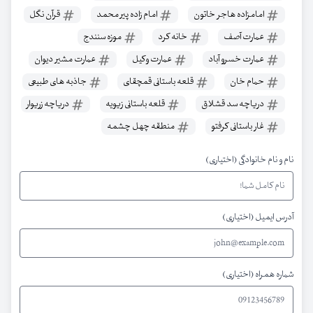
امامزاده هاجر خاتون
امام زاده پیر محمد
قرآن نگل
عمارت آصف
خانه کرد
موزه سنندج
عمارت خسرو آباد
عمارت وکیل
عمارت مشیر دیوان
حمام خان
قلعه باستانی قمچقای
جاذبه های طبیعی
دریاچه سد قشلاق
قلعه باستانی زیویه
دریاچه زریوار
غار باستانی کرفتو
منطقه چهل چشمه
نام و نام خانوادگی (اختیاری)
آدرس ایمیل (اختیاری)
شماره همراه (اختیاری)