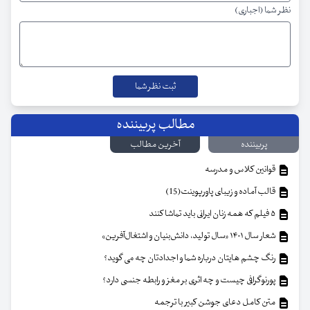
نظر شما (اجباری)
مطالب پربیننده
پربیننده
آخرین مطالب
قوانین کلاس و مدرسه
قالب آماده و زیبای پاورپوینت(15)
۵ فیلم که همه زنان ایرانی باید تماشا کنند
شعار سال ۱۴۰۱ «سال تولید، دانش‌بنیان و اشتغال‌آفرین»
رنگ چشم هایتان درباره شما و اجدادتان چه می گوید؟
پورنوگرافی چیست و چه اثری بر مغز و رابطه جنسی دارد؟
متن کامل دعای جوشن کبیر با ترجمه