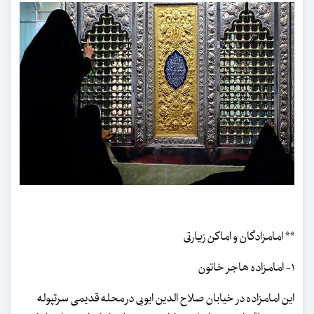
** امامزادگان و اماکن زیارتی
۱- امامزاده هاجر خاتون
این امامزاده در خیابان صلاح الدین ایوبی در محله قدیمی سرتپوله