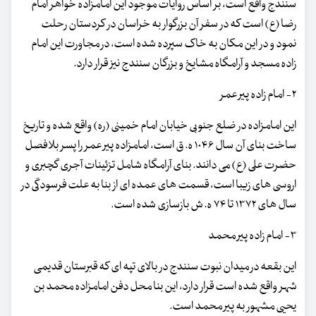
سنندج واقع است، بر اساس روایات موجود این امامزاده خواهر امام
رضا (ع) است که در سفر آن بزرگوار به خراسان در کردستان رحلت
نمود و در این مکان به خاک سپرده شده است، در مجاورت این امام
زاده مسجد و آرامگاه مشایخ و بزرگان سنندج نیز قرار دارد.
۲- امام زاده پیر عمر
این امامزاده در ضلع جنوبی خیابان امام خمینی (ره) واقع شده و تاریخ
ساخت بنای آن سال ۱۰۴۶ ه. ق است، امامزاده پیر عمر را پسر بلافصل
حضرت علی (ع) می دانند. بنای آرامگاه شامل تزئینات آجری گچبری و
اروسی های زیبا است، قسمت های عمده ای از بنا به علت فرسودگی در
سال های ۱۳۷۲ تا ۷۴ ه. ش بازسازی شده است.
۳- امام زاده پیر محمد
این بقعه در میدان نبوت سنندج در بالای تپه ای که قبرستان قدیمی
شهر واقع شده است قرار دارد، این بنا محل دفن امامزاده محمد بن
یحیی مشهور به پیر محمد است.