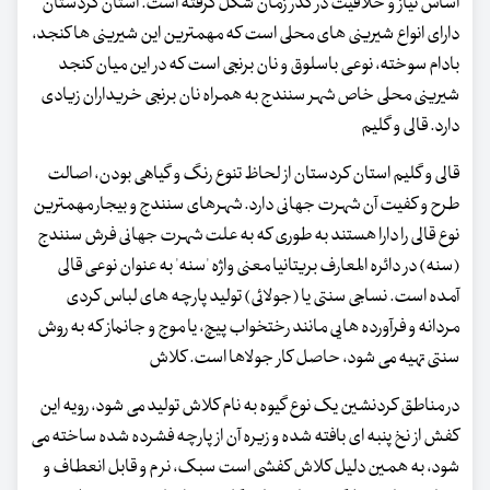
اساس نیاز و خلاقیت در گذر زمان شکل گرفته است. استان کردستان
دارای انواع شیرینی های محلی است که مهمترین این شیرینی ها کنجد،
بادام سوخته، نوعی باسلوق و نان برنجی است که در این میان کنجد
شیرینی محلی خاص شهر سنندج به همراه نان برنجی خریداران زیادی
دارد. قالی و گلیم
قالی و گلیم استان کردستان از لحاظ تنوع رنگ و گیاهی بودن، اصالت
طرح و کفیت آن شهرت جهانی دارد. شهرهای سنندج و بیجار مهمترین
نوع قالی را دارا هستند به طوری که به علت شهرت جهانی فرش سنندج
(سنه) در دائره المعارف بریتانیا معنی واژه 'سنه' به عنوان نوعی قالی
آمده است. نساجی سنتی یا (جولائی) تولید پارچه های لباس کردی
مردانه و فرآورده هایی مانند رختخواب پیچ، یا موج و جانماز که به روش
سنتی تهیه می شود، حاصل کار جولاها است. کلاش
در مناطق کردنشین یک نوع گیوه به نام کلاش تولید می شود، رویه این
کفش از نخ پنبه ای بافته شده و زیره آن از پارچه فشرده شده ساخته می
شود، به همین دلیل کلاش کفشی است سبک، نر م و قابل انعطاف و