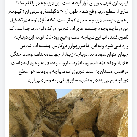
کیلومتری غرب مریوان قرار گرفته است. این دریاچه در ارتفاع ۱۲۸۵
متری از سطح دریا واقع شده، طول آن ۵٫۴ کیلومتر و عرض آن ۲ کیلومتر
و عمق متوسط دریاچه حدود ۳ متر است. نکته قابل توجه در تشکیل
این دریاچه وجود چشمه های آب شیرین در کف این دریاچه است که
تامین کننده آب این دریاچه است و هیچ رودخانه ای به این دریاچه
وارد نمی شود و به این خاطر زریوار را بزرگترین چشمه آب شیرین
جهان عنوان نموده اند. دریاچه زریوار از جهات مختلف توسط جنگل
های انبوه احاطه شده و مناظر بسیار زیبا و بدیعی به وجود آمده است،
در فصل زمستان به علت شیرینی آب دریاچه و برودت هوا سطح
دریاچه یخ می بندد و منظره بسایر زیبایی را به وجود می آورد.