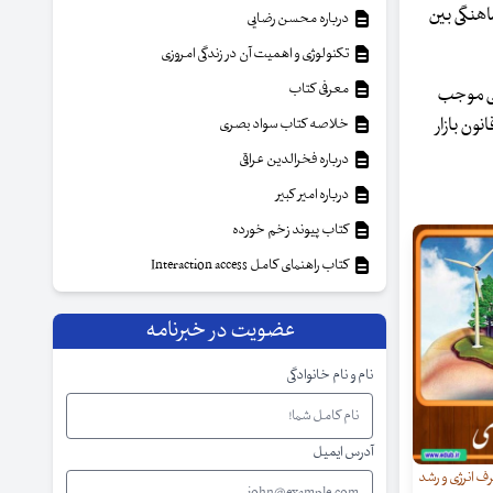
اهنگی بین
درباره محسن رضایی
تکنولوژی و اهمیت آن در زندگی امروزی
معرفی کتاب
ایی موجب
ون بازار
خلاصه کتاب سواد بصری
درباره فخرالدین عراقی
درباره امیر کبیر
کتاب پیوند زخم خورده
کتاب راهنمای کامل Interaction access
عضویت در خبرنامه
نام و نام خانوادگی
آدرس ایمیل
ف انرژی و رشد