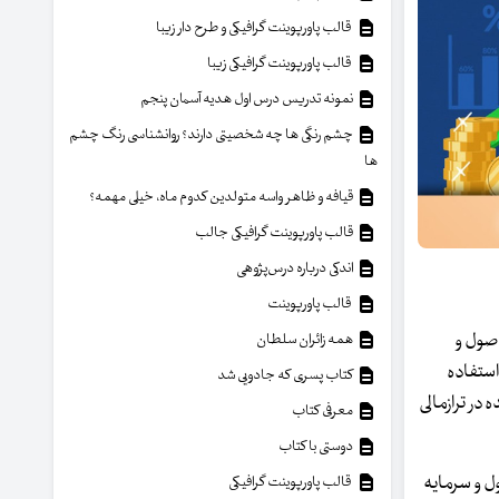
قالب پاورپوینت گرافیکی و طرح دار زیبا
قالب پاورپوینت گرافیکی زیبا
نمونه تدریس درس اول هدیه آسمان پنجم
چشم رنگی ها چه شخصیتی دارند؟ روانشناسی رنگ چشم
ها
قیافه و ظاهر واسه متولدین کدوم ماه، خیلی مهمه؟
قالب پاورپوینت گرافیکی جالب
اندکی درباره درس‌پژوهی
قالب پاورپوینت
اصول و
همه زائران سلطان
 استفاده
کتاب پسری که جادویی شد
 در ترازمالی
معرفی کتاب
دوستی با کتاب
ول و سرمایه
قالب پاورپوینت گرافیکی