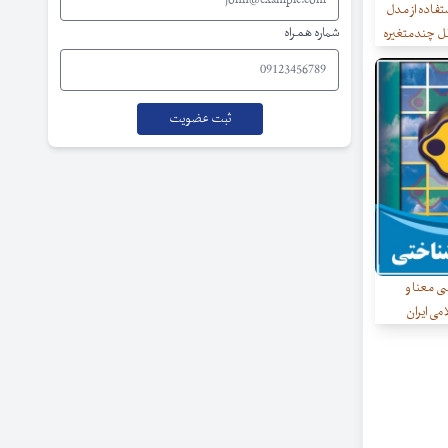
ستفاده از مدل
شماره همراه
نل چندمتغیره
ی معنا و
می ایران