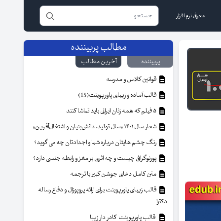
معرفی نرم افزار
مطالب پربیننده
پربیننده
آخرین مطالب
قوانین کلاس و مدرسه
قالب آماده و زیبای پاورپوینت(15)
۵ فیلم که همه زنان ایرانی باید تماشا کنند
شعار سال ۱۴۰۱ «سال تولید، دانش‌بنیان و اشتغال‌آفرین»
رنگ چشم هایتان درباره شما و اجدادتان چه می گوید؟
پورنوگرافی چیست و چه اثری بر مغز و رابطه جنسی دارد؟
متن کامل دعای جوشن کبیر با ترجمه
قالب زیبای پاورپوینت برای ارائه پروپوزال و دفاع رساله
دکترا
قالب پاورپوینت کادر دار زیبا