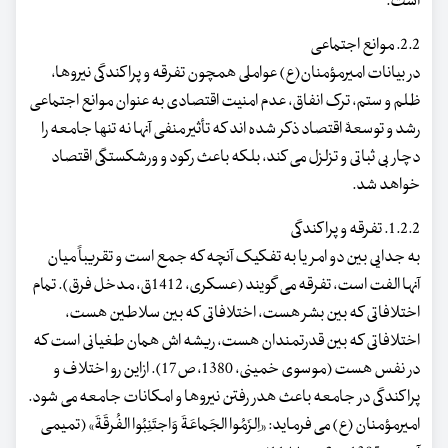
است.
2.2. موانع اجتماعی
در بیانات امیرمؤمنان(ع) عواملی همچون تفرقه و پراکندگی نیروها،
ظلم و ستم، ترک انفاق، عدم امنیت اقتصادی به عنوان موانع اجتماعی
رشد و توسعۀ اقتصاد ذکر شده اند که تأثیر منفی آنها نه تنها جامعه را
دچار بی ثباتی و تزلزل می کند، بلکه باعث رکود و ورشکستگی اقتصاد
خواهد شد.
1.2.2. تفرقه و پراکندگی
به جدایی بین دو امر یا به تفکیک آنچه که جمع است و تقریباً میان
آنها الفت است، تفرقه می گویند (عسکری، 1412ق، مدخل فرق). تمام
اختلافاتی که بین بشر هست، اختلافاتی که بین سلاطین هست،
اختلافاتی که بین قدرتمندان هست، ریشه اش همان طغیانی است که
در نفس هست (موسوی خمینی، 1380، ص17). ازاین رو اختلاف و
پراکندگی در جامعه باعث هدر رفتن نیروها و امکانات جامعه می شود.
امیرمؤمنان (ع) می فرماید: «اِلزَمُوا الجَماعَةَ وَاجتَنِبُوا الفُرقَةَ» (تمیمی