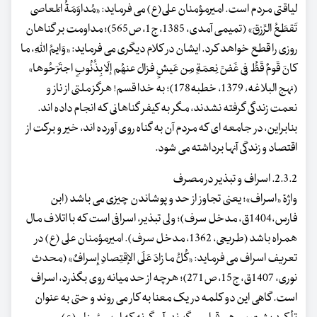
لیاقتی مردم است. امیرمؤمنان علی(ع) می فرماید: «مُداوَمَةُ المَعاصی
تَقطَعُ الرِّزقَ» (تمیمی آمدی، 1385، ج1، ص565)؛ مداومت بر گناهان
روزی را قطع خواهد کرد. ایشان در کلام دیگری می فرماید: «وَایمُ اللهِ، ما
کانَ قَومٌ قَطُّ فِی غَضِّ نِعمَةٍ مِن عَیشٍ فزالَ عنهُم إلّا بِذُنُوبٍ اجتَرَحُوها»
(نهج البلاغه، 1379، خطبه178)؛ به خدا قسم! هرگز ملتی از ناز و
نعمت زندگی گرفته نشدند، مگر به کیفر گناهانی که انجام داده اند.
بنابراین، در جامعه ای که مردم آن به گناه روی آورده اند، خیر و برکت از
اقتصاد و زندگی آنها برداشته می شود.
2.3.2. اسراف و تبذیر در مصرف
واژۀ «اسراف»؛ یعنی تجاوز از حد و پوشاندن چیزی می باشد (ابن
فارس،1404ق، مدخل سرف)؛ ولی تبذیر، اسرافی است که با اتلاف مال
همراه باشد (طریحی، 1362، مدخل سرف). امیرمؤمنان علی (ع) در
تعریف اسراف می فرماید: «کُلُّ ما زادَ عَلَی الإقتِصادِ إِسرافٌ» (محدث
نوری، 1407ق، ج15، ص271)؛ هرچه از حد میانه روی بگذرد، اسراف
است. گاهی این دو کلمه در یک معنا به کار می روند و حتی به عنوان