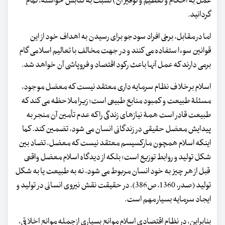
عمل به احکام و تعظیم و توقیر آن) نسبت به کتابش خواسته، تمام
گردانید.
اما در مقابل، برخی افراد سودجو برای رسیدن به اهداف خود از این
قوانین سوءا ستفاده می کنند و در جهت مخالف با تعالیم اسلامی گام
برمی دارند که عمل آنها باعث رکود اقتصاد و فروپاشی آن خواهد شد.
اسلام برخلاف نظام سرمایه داری معتقد نیست که معضل موجود،
مسئلۀ طبیعت و کمبود منابع طبیعی است؛ زیرا ملاحظه می کند که
طبیعت قادر است همۀ نیازهای زندگی را که عدم تأمین آن منجر به
پیدایش معضل حقیقی در زندگانی انسان می شود، تضمین کند. کما
اینکه اسلام همچون مارکسیسم معتقد نیست که معضل، تضاد بین
شکل تولید و روابط توزیع است؛ بلکه از دیدگاه اسلام معضل واقعی
قبل از هر چیز به خود انسان مربوط می شود، نه به طبیعت یا به شکل
تولید (صدر، 1360، ص386). در حقیقت نقش نیروی انسانی در تولید و
ایجاد سرمایه بسیار مهم است.
بنابراین، در نظام اقتصادی اسلام موانع بسیاری ازجمله موانع اخلاقی،