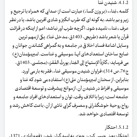
4.1.2. شنیدن غنا
کلمه «غِناء» (بر وزن کساء) عبارت است از: صدایی که همراه با ترجیع و
زیر و بم باشد، به گونه ای که طرب انگیز و شادی آفرین باشد، یا در نظر
عرف «غناء» نامیده شود، اگرچه طرب آور نباشد؛ اعم از اینکه در قرائت
قرآن یا شعر باشد (طریحی، 1403ق، مدخل غنا). یکی از مهم ترین
وسایل اشاعۀ فساد اخلاقی در جامعه و به گمراهی کشاندن جوانان و
ضایع ساختن استعدادهای آنها، موسیقی و غناست. امیرمؤمنان(ع)
می فرماید: «کَثرَةُ الإِستماعِ إلی الغِناءِ یورِثُ الفَقرَ» (مجلسی، 1403ق،
ج76، ص 314)؛ فراوان شنیدن موسیقی غناء، فقر به بار می آورد.
بنابراین، از سخنان امیرمؤمنان علی(ع) استفاده می شود که غنا و
موسیقی و افراط در شنیدن آن، از موانع پیشرفت و توسعۀ اقتصادی
جامعه است؛ زیرا با اتلاف وقت، توان و استعدادهای افراد جامعه و
رواج روحیۀ خوشگذرانی و مصرف گرایی ناشی از آن، باعث کاهش رشد و
توسعۀ اقتصادی خواهد شد.
5.1.2. احتکار
احتکار؛ یعنی حبس کردن چیزی به امید گران شدن (فیروزآبادی، 1371،