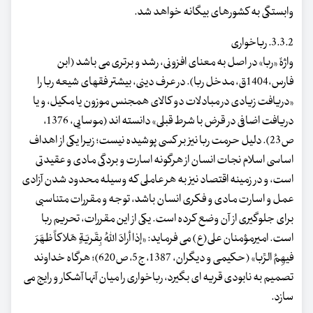
وابستگی به کشورهای بیگانه خواهد شد.
3.3.2. رباخواری
واژۀ «ربا» در اصل به معنای افزونی، رشد و برتری می باشد (ابن
فارس،1404ق، مدخل ربا). در عرف دینی، بیشتر فقهای شیعه ربا را
«دریافت زیادی در مبادلات دو کالای همجنس موزون یا مکیل، و یا
دریافت اضافی در قرض با شرط قبلی» دانسته اند (موسایی، 1376،
ص23). دلیل حرمت ربا نیز بر کسی پوشیده نیست؛ زیرا یکی از اهداف
اساسی اسلام نجات انسان از هرگونه اسارت و بردگی مادی و عقیدتی
است، و در زمینه اقتصاد نیز به هر عاملی که وسیله محدود شدن آزادی
عمل و اسارت مادی و فکری انسان باشد، توجه و مقررات متناسبی
برای جلوگیری از آن وضع کرده است. یکی از این مقررات، تحریم ربا
است. امیرمؤمنان علی(ع) می فرماید: «إذا أرادَ اللهُ بِقَریَةٍ هَلاکاً ظهَرَ
فیهِمُ الرِّبا» (حکیمی و دیگران، 1387، ج5، ص620)؛ هرگاه خداوند
تصمیم به نابودی قریه ای بگیرد، رباخواری را میان آنها آشکار و رایج می
سازد.