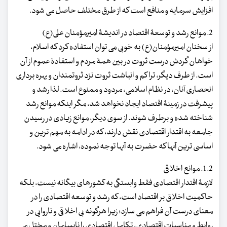
افزایش سرمایه و منافع است که از طرق مختلف حاصل می شود.
2. موانع رشد و توسعۀ اقتصاد در اندیشۀ امیرمؤمنان علی(ع)
از سخنان امیرمؤمنان(ع) به خوبی می توان استفاده کرد که اسلام،
خواهان گردش درست ثروت در بین همۀ مردم و استفادۀ عموم از آن
است. از طرف دیگر، تراکم و انباشت ثروت نزد ثروتمندان و بهره برداری
انحصاری آنان، در نظام اسلامی، مردود و ممنوع است. لذا رشد و
پیشرفت در زمینۀ اقتصاد ایجاد نخواهد شد، مگر اینکه موانع رشد
شناخته شده و برطرف شوند. از سوی دیگر، موانع زیادی در رسیدن
جامعه به اقتدار اقتصادی نقش دارند، که در ادامه به مهم ترین و
اساسی ترین آنها که حضرت به آنها توجه نموده، اشاره می شود.
1.2. موانع اخلاقی
لازمۀ اقتدار اقتصادی فقط وابستگی به کشورهای بیگانه نیست، بلکه
حاکمیت اخلاق بر اقتصاد است، که رشد و توسعه اقتصادی را در
معنای درست آن فراهم می سازد؛ زیرا هرگونه بی اخلاقی و ناروایی در
روابط و مناسبات اقتصادی، تکامل اقتصادی را نابسامان و مختل می