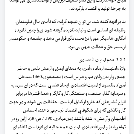
میان خواهد رفت و این قشر ضعیف نیز پس از توانمندسازی، می توانند
به چرخۀ تولید و اقتصاد بازگردند.
بنا بر آنچه گفته شد، می توان نتیجه گرفت که تأمین مالی نیازمندان،
وظیفه ای اساسی است و نباید نادیده گرفته شود؛ زیرا چنین نادیده
انگاری ها دیگر امور را نیز تحت تأثیر قرار می دهد و جامعه و حکومت را
از مسیر حق و عدالت بیرون می برد.
3.2.2. عدم امنیت اقتصادی
واژۀ «امنیت» از ماده «أمن» به معنای ایمنی و آرامش نفس و خاطر
جمعی و از بین رفتن بیم و هراس است (مصطفوی،1360، مدخل
أمن). مقصود از امنیت اقتصادی، ایجاد فضایی است که در آن سرمایه
و سرمایه گذار، صنعت و صنعتگر، کار و کارگر و همۀ قشرها در برابر
انواع فشارهایی که خارج از کنترل آنهاست، حفاظت می شوند و در جهت
کار و تلاشی که برای شکوفایی اقتصاد انجام می دهند، احساس
اطمینان و آرامش داشته باشند (میرعمادی، 1390، ص30). ازاین رو در
تمام روابط و امور اقتصادی، امنیت همه جانبه ای لازم است تا فضای