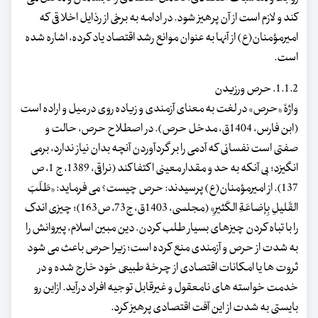
کند و لازم است از آن پرهیز شود. در ادامه به برخی از رذایل اخلاقی که
امیرمؤمنان(ع) از آنها به عنوان موانع رشد اقتصاد یاد کرده، اشاره شده
است.
1.1.2. حرص ورزیدن
واژۀ «حرص» در لغت به معنای آزمندی و زیاده روی در میل و اراده است
(ابن فارس، 1404ق، مدخل حرص). در اصطلاح حرص، حالت و
صفتی است نفسانی که آدمی را بر گردآوردن آنچه بدان نیاز ندارد، برمی
انگیزد؛ بی آنکه به حد و مقدار معینی اکتفا کند (نراقی، 1389، ج 1، ص
137). از امیرمؤمنان(ع) پرسیدند: حرص چیست؟ می فرماید: «طَلَبَ
القَلیلِ بِإضاعَةِ الکَثیرِ» (مجلسی، 1403ق، ج73، ص163)؛ چیزی اندک
را با تباه کردن چیزهای بسیار طلب کردن. دین مبین اسلام، پیروانش را
به شدت از حرص و آزمندی منع کرده است؛ زیرا حرص باعث می شود
ثروت ها یا امکانات اقتصادی از چرخۀ طبیعی خود خارج شده و در
خدمت خواسته های نامعقول و غیرقابل توجیه افراد درآید. ازاین رو
بایستی به شدت از این آفت اقتصادی پرهیز کرد.