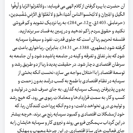
آن حضرت با بهره گرفتن از کلام الهی می فرماید: «وَلاتَقرَبُوا الرِّبا وَ أَوفُوا
الکَیلَ وَ المِیزانَ وَ لا تَبْخَسوا الناسَ أَشیَاءَهُمْ وَ لا تَعْثَوْا فی الاَرْضِ مُفْسِدِینَ»
(حرعاملی، 1403ق، ج12، ص284)؛ به ربا نزدیک نشوید و کم فروشی
نکنید و حقوق مردم را کم ندهید و در زمین به فساد سر برندارید.
فلسفه تحریم ربا آن است که جلوی قدرت، نفوذ و سیطرۀ سرمایه
گرفته شود (مطهری، 1388، ص 31 34). بنابراین، رباخواری باعث می
شود که بذر نفاق و تفرقه و کینه در جامعه پاشیده شود و آن جامعه به
سرطان اقتصادی دچار شود. در حقیقت پدیدۀ ربا از دو طریق رشد و
توسعۀ اقتصاد را با اختلال مواجه می سازد؛ نخست آنکه بخشی از
سرمایه در نظام اقتصادی با طمع به کسب درآمد بدون زحمت و
بدون پذیرفتن ریسک سرمایه گذاری، به جای صرف شدن در تولید و
کسب و کار، به سمت قراردادها و معاملات ربوی می رود، که هیچ رشد
و تولیدی در پی نخواهد داشت؛ و دوم آنکه پرداخت کنندگان ربا، که
خود از مشکلات اقتصادی و کمبود سرمایه رنج می برند، هرچه بیشتر
در این گرداب سهمگین فرو می روند و نیروی کار و سرمایه هایشان را به
جای فعالیت های سالم اقتصادی، در این چرخۀ معیوب و مهلک