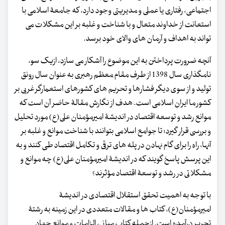
اجتماعی، رفتاری یا عملی و مدیریتی وجود دارد، که جامعۀ اسلامی با
استعانت از خداوند متعال و با شناخت و غلبه بر این مشکلات می
تواند به اهداف و آرمان های والای خود برسد.
آنچه ضرورت پرداختن به این موضوع را آشکار می سازد، ازیک سو،
نامگذاری سال 1398 از طرف مقام معظم رهبری به عنوان سال رونق
تولید و از سوی دیگر فشارها و تحریم های کشورهای استعمارگر غربی بر
کشور ما ایران اسلامی است. هدف از نگارش مقالۀ حاضر آن است که
موانع رشد و توسعه اقتصاد در اندیشۀ امیرمؤمنان علی(ع) مورد تحلیل
و بررسی قرار گیرد؛ تا جوامع اسلامی بتوانند با شناخت موانع و غلبه بر
آنها، راه را برای گام نهادن در پله های ترقی و تکامل اقتصاد طی کنند و به
این پرسش پاسخ گویند که در اندیشۀ امیرمؤمنان علی(ع) چه موانع و
مشکلاتی در رشد و توسعۀ اقتصاد مؤثرند؟
با توجه به اهمیت تحقق استقلال اقتصادی در اندیشۀ
امیرمؤمنان(ع)، کتاب ها و مقالات متعددی در این زمینه به رشتۀ
تحریر درآمده است. ازجمله کتاب مبانی، الزامات و موانع جهاد