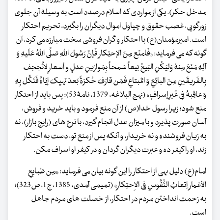
مدخل حکر). یکی از مواردی که اسلام درصدد است به وسیلۀ آن جلوی
زورگویی، غصب حقوق و چپاول اموال دیگران را بگیرد، تحریم احتکار
است. امیرمؤمنان(ع) با احتکار و گران فروشی سخت مبارزه می کرد، آن
گونه که می فرماید: «فَامنَع مِنَ الإحتِکارِ فَإنَّ رَسُولَ اللهِ صَلَّی اللهُ عَلَیهِ وَ
آلِهِ مَنَعَ مِنهُ وَلیَکُنِ البَیعُ بَیعاً سَمحاً بِمَوازینِ عدلٍ و أسعارٍ لاتُجحِف
بِالفَریقَینِ مِنَ البائِعِ وَ المُبتاعِ فَمَن قارَفَ حُکرَةً بَعدَ نَهیِکَ إیّاهُ فَنَکِّل بِهِ
وَ عاقِبهُ فِی غَیرِ إسرافٍ» (نهج البلاغه، 1379، نامۀ53)؛ پس باید از احتکار
منع شود؛ زیرا رسول خدا(ص) از آن منع فرمود و باید خرید و فروش،
آسان صورت پذیرد و با میزان عدل انجام گیرد، با نرخ های (رایج بازار)، نه
به زیان فروشنده و نه خریدار، و آنکه پس از منع تو، دست به احتکار
زند، او را کیفر ده و عبرت دیگران گردان و در کیفر او اسراف مکن.
امام(ع) دلیل نهی از احتکار را این گونه بیان می فرماید: «مِن طَبایِعِ
الأغمارِ اِتعابُ النُّفُوسِ فِی الاِحتِکارِ» (تمیمی آمدی، 1385، ج1، ص323)؛
به زحمت انداختن مردم در احتکار، از خصلت های مردم جاهل
است.