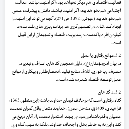
فعالیت اقتصادی هم دیگر نخواهد بود؛ اگر امنیت نباشد، عدالت
اجتماعی هم نخواهد بود؛ اگر امنیت نباشد، دانش و پیشرفت علمی
هم نخواهد بود (عیوضی، 1392، ص271). آنچه می تواند این امنیت را
ایجاد کند، ثبات در تصمیم گیری ها، برنامه ریزی های بلندمدت،
گماردن افراد پاکدست در مدیریت اقتصاد و تمهیداتی از این قبیل
است.
3.2. موانع رفتاری یا عملی
در بیان امیرمؤمنان(ع) رذایلی همچون گناهان، اسراف و تبذیر در
مصرف، رباخواری، اتلاف منابع تولید، انحصارطلبی و بیکاری از موانع
عملی توسعه اقتصاد شمرده شده است.
1.3.2. گناهان
گناه: رفتاری است که برخلاف فرمان خداوند باشد (ابن منظور، 1363؛
فراهیدی، 1409ق، مدخل عصی). خداوند متعال وقتی کفران نعمت،
عصیان و قدرناشناسی مردم را ببیند، استمرار نعمت را از آنان دریغ می
کند و این نه به خاطر بخل و اجحاف خداوند، بلکه به سبب گناه و بی