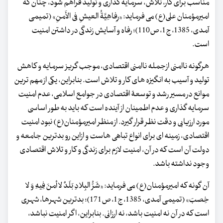
مناسب برای کار، تلاش، سرمایه گذاری و تولید فراهم شود، چنان که
امیرمؤمنان علی(ع) می فرماید: «رِفاهِیَّةُ العیشِ فی الأَمنِ» (تمیمی
آمدی، 1385، ج1، ص110)؛ رفاه و آسایش زندگی در داشتن امنیت
است.
هرگونه ناامنی ازجمله ناامنی اقتصادی، موجب گریز سرمایه و کاهش
تولید و آسیب به انگیزه های کار و تلاش است. بنابراین، یکی از مهم ترین
موانع در مسیر رشد و توسعۀ اقتصادی در جوامع اسلامی، عدم امنیت
سرمایه گذاری و عدم اطمینان از آینده است که باید به طور اساسی
مورد ارزیابی و دقت نظر قرار گیرد. از منظر امیرمؤمنان(ع) نبود امنیت
اقتصادی، زمینه ای برای انواع تباهی هاست و ازاین رو بدترین جامعه و
دولت آن است که در آن، امنیت لازم برای زندگی و کار و تلاش اقتصادی
وجود نداشته باشد.
آن گونه که امیرمؤمنان(ع) می فرماید: «شَرُّ البِلادِ بَلَدٌ لا أمنَ فِیهِ وَ لا
خِصبَ» (تمیمی آمدی، 1385، ج1، ص171)؛ بدترین شهرها، شهری
است که در آن نه امنیت باشد، نه ارزانی. بنابراین، اگر امنیت نباشد،