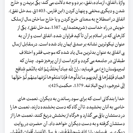
واژۀ «انفاق» از ماده«نفق» بر دو وجه دلالت می کند: یکی بریدن و خارج
شدن و دیگری مخفی و پنهان کردن (ابن فارس، 1403ق، مدخل نفق).
انفاق در اصطلاح به معنای خرج کردن و یا خارج ساختن مال از ملک
خویش در راه خداست (شریعتمداری، 1387، مدخل نفق). یکی از
کارهایی که در اسلام بر آن تأکید فراوان شده، انفاق است و از آن به
عنوان نیکوترین نشانه بر صدق ایمان یاد شده است. در مقابل از مال
بی انفاق به عنوان بدترین مال یاد شده که موجب فقر و اختلاف
طبقاتی در جامعه می گردد و لازم است از آن پرهیز شود. چنان که
امیرمؤمنان(ع) می فرماید: «إنَّ لِلّهِ عِباداً یختَصُّهُمُ الله بالنِّعَمِ لِمَنافِعِ
العِبادِ فَیُقِرُّها فِی أیدِیهِم ما بَذَلُوها؛ فَإذا مَنَعُوها نَزَعَها مِنهُم ثُمَّ حَوَّلَها
إلَی غیرِهِم» (نهج البلاغه، 1379، حکمت425)؛
خدا را بندگانی است که برای سود رساندن به دیگران، نعمت های
خاصی به آنان بخشیده، تا آن گاه که دست بخشنده دارند، نعمت ها را
در دستشان باقی می گذارد و هرگاه از بخشش دریغ کنند، نعمت ها را از
دستشان گرفته و به دست دیگران خواهد داد. آن حضرت در روایت
دیگری می فرماید: «إِنَّ اللهَ سُبحانَهُ فَرَضَ فی مالِ الأغنیاءِ أقواتَ الفُقَراءِ،