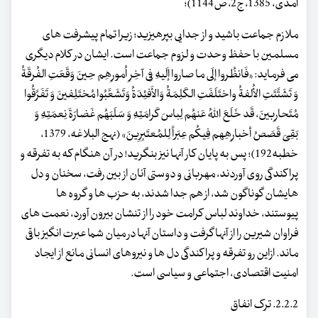
آمدی، 1385، ج2، ص1144)؛
ملازم جماعت باشید و از جدایی بپرهیزید؛ زیرا تمام پیشرفت های
مسلمین با حفظ وحدت و لزوم جماعت است. ایشان در کلام دیگری
می فرماید: «فَانظُروا إلَی ما صاروا إلَیهِ فِی آخِرِ اُمورِهِم حِینَ وَقَعَتِ الفُرقَةُ
وَ تَشَتَّتَتِ الأُلفةُ واختَلَفَتِ الکَلِمَةُ وَالأَفئِدَةُ وَتَشَعَّبُوا مُختَلِفینَ وَ تَفَرَّقُوا
مُتَحارِبینَ، قَد خَلَعَ اللهُ عَنهُم لِباسَ کَرامَتِهِ وَ سَلَبَهُم غَضارَةَ نِعمَتِهِ وَ
بَقِیَ قَصَصُ أخبارِهِهم فِیکُم عِبَراً لِلمُعتَبِرِینَ» (نهج البلاغه، 1379،
خطبه192)؛ پس به پایان کار آنها نیز بنگرید! در آن هنگام که به تفرقه و
پراکندگی روی آوردند، مهربانی و دوستی آنان از بین رفت، سخنان و دل
هایشان گوناگون شد، از هم جدا شدند، به حزب ها و گروه ها
پیوستند، خداوند لباس کرامت خود را از تنشان بیرون آورد، نعمت های
فراوان شیرین را از آنها گرفت و داستان آنها در میان شما عبرت انگیز باقی
ماند. ازاین رو تفرقه و پراکندگی دل ها و نیروهای انسانی مانع از ایجاد
امنیت اقتصادی، اجتماعی و سیاسی است.
2.2.2. ترک انفاق