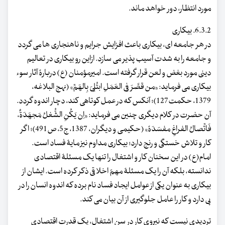
مورد انتظار، دور خواهد ماند.
6.3.2. بیکاری
در هر جامعه ای، بیکاری باعث افزایش جرایم و ناهنجاری ها می گردد
و جامعه را به شدت آسیب پذیر می سازد. ازاین رو بیکاری در تعالیم
دینی مورد بغض و لعن قرار گرفته است. امیرمؤمنان (ع) دربارۀ آثار سوء
بیکاری می فرماید: «من قصَّرَ فِی العَمَلِ ابتُلِیَ بِالهَمِّ» (نهج البلاغه،
1379، حکمت127)؛ آنکس که در عمل کوتاهی کند، دچار اندوه گردد.
آن حضرت در کلام دیگری چنین می فرماید: «اِن یَکُنِ الشُّغلُ مَجهَدَةٌ،
فَاتِّصالُ الفراغِ مفسَدَۀ» (حکیمی و دیگران، 1387، ج5، ص491)؛ اگر
کار و تلاش خستگی و رنج دارد؛ بیکاری مداوم نیز مایۀ فساد است.
امام(ع) در این سخنان کار و اشتغال را تنها یک مسئلۀ اقتصادی
ندانسته، بلکه آن را یک مسئلۀ مهمّ اخلاقی ذکر کرده است. ایشان از
بیکاری به عنوان یکی از عوامل ایجاد فساد نام برده که اندوه انسان را در
پی دارد و کار را عامل جلوگیری از آن بیان می کند.
تردیدی نیست که نیروی کار در سن اشتغال، یک قدرت اقتصادی