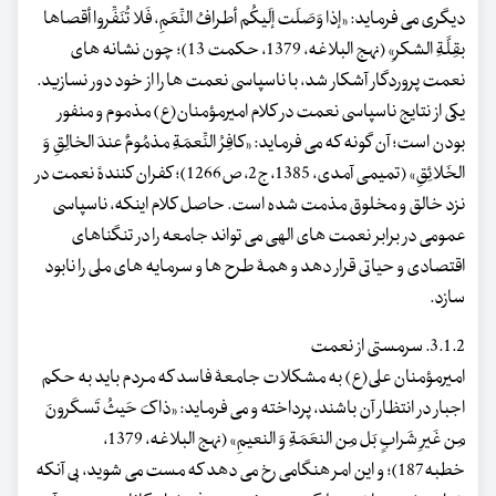
دیگری می فرماید: «إذا وَصَلَت إلَیکُم أطرافُ النِّعَمِ، فَلا تُنَفِّروا أقصاها
بقِلَّةِ الشکرِ» (نهج البلاغه، 1379، حکمت 13)؛ چون نشانه های
نعمت پروردگار آشکار شد، با ناسپاسی نعمت ها را از خود دور نسازید.
یکی از نتایج ناسپاسی نعمت در کلام امیرمؤمنان(ع) مذموم و منفور
بودن است؛ آن گونه که می فرماید: «کافِرُ النِّعمَةِ مذمُومٌ عندَ الخالِقِ وَ
الخَلائِقِ» (تمیمی آمدی، 1385، ج2، ص1266)؛ کفران کنندۀ نعمت در
نزد خالق و مخلوق مذمت شده است. حاصل کلام اینکه، ناسپاسی
عمومی در برابر نعمت های الهی می تواند جامعه را در تنگناهای
اقتصادی و حیاتی قرار دهد و همۀ طرح ها و سرمایه های ملی را نابود
سازد.
3.1.2. سرمستی از نعمت
امیرمؤمنان علی(ع) به مشکلات جامعۀ فاسد که مردم باید به حکم
اجبار در انتظار آن باشند، پرداخته و می فرماید: «ذاکَ حَیثُ تَسکَرونَ
مِن غَیرِ شَرابٍ بَل مِن النعَمَةِ وَ النعیمِ» (نهج البلاغه، 1379،
خطبه187)؛ و این امر هنگامی رخ می دهد که مست می شوید، بی آنکه