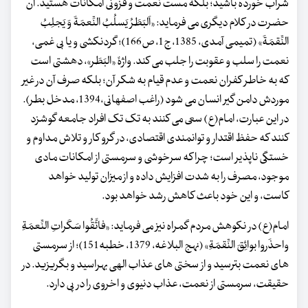
شراب خورده باشید؛ بلکه مست نعمت و فزونی امکانات هستید. آن
حضرت در کلام دیگری می فرماید: «اَلبَطَرُ یَسلُبُ النِّعمَةَ وَ یَجلِبُ
النِّقمَةَ» (تمیمی آمدی، 1385، ج1، ص166)؛ گردنکشی و یا بی غمی،
نعمت را سلب و عقوبت را جلب می کند. واژۀ «البَطَر»، دهشتی است
که به خاطر کفران نعمت و عدم قیام به شکر آن؛ بلکه صرف آن در غیر
موردش دامن گیر انسان می شود (راغب اصفهانی،1394، مدخل بطر).
در این عبارت، امام(ع) سعی می کنند به تک تک افراد جامعه گوشزد
کنند که حفظ اقتدار و توانمندی اقتصادی، در گرو کار و تلاش مداوم و
خستگی ناپذیر است؛ چراکه سرخوشی و سرمستی از امکانات مادی
موجود، مصرف را به شدت افزایش داده و از میزان تولید خواهد
کاست، و این خود باعث کاهش رشد خواهد بود.
امام(ع) در نکوهش مردم گمراه نیز می فرماید: «فاتَّقُوا سَکَراتِ النِّعمَةِ
واحذَروا بوائِقَ النِّقمَةِ» (نهج البلاغه، 1379، خطبه151)؛ از سرمستی
های نعمت بترسید و از سختی های عذاب الهی بهراسید و بگریزید. در
حقیقت، سرمستی از نعمت، عذاب دنیوی و اخروی را در پی دارد.