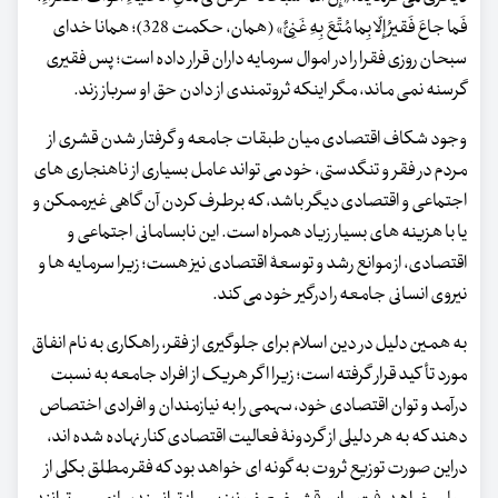
فَما جاعَ فَقیرُ إِلّا بِما مُتِّعَ بِهِ غَنِیٌّ» (همان، حکمت 328)؛ همانا خدای
سبحان روزی فقرا را در اموال سرمایه داران قرار داده است؛ پس فقیری
گرسنه نمی ماند، مگر اینکه ثروتمندی از دادن حق او سرباز زند.
وجود شکاف اقتصادی میان طبقات جامعه و گرفتار شدن قشری از
مردم در فقر و تنگدستی، خود می تواند عامل بسیاری از ناهنجاری های
اجتماعی و اقتصادی دیگر باشد، که برطرف کردن آن گاهی غیرممکن و
یا با هزینه های بسیار زیاد همراه است. این نابسامانی اجتماعی و
اقتصادی، از موانع رشد و توسعۀ اقتصادی نیز هست؛ زیرا سرمایه ها و
نیروی انسانی جامعه را درگیر خود می کند.
به همین دلیل در دین اسلام برای جلوگیری از فقر، راهکاری به نام انفاق
مورد تأکید قرار گرفته است؛ زیرا اگر هریک از افراد جامعه به نسبت
درآمد و توان اقتصادی خود، سهمی را به نیازمندان و افرادی اختصاص
دهند که به هر دلیلی از گردونۀ فعالیت اقتصادی کنار نهاده شده اند،
دراین صورت توزیع ثروت به گونه ای خواهد بود که فقر مطلق بکلی از