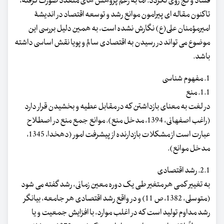
فساد و کج روی نگردد. اما به رغم پژوهش های متعدد صورت گرفته،
تاکنون مقاله ای پیرامون موانع رشد و توسعه اقتصاد در اندیشۀ
امیرمؤمنان علی(ع) نگارش نشده است، به همین دلیل بررسی این
موضوع می تواند در رسیدن به اقتصادی سالم و پویا نقش اساسی داشته
باشد.
1. مفهوم شناسی
1.1. منع
در لغت به معنای بازداشتن که در مقابل عطیه و بخشیدن قرار دارد
(راغب اصفهانی، 1394، مدخل منع). موانع جمع منع در اصطلاح
عبارت است از مشکلات بازدارنده از پیشرفت امور (دهخدا، 1345،
مدخل موانع).
2.1. رشد اقتصادی
به تغییر کمی هر متغیر طی یک دوره معین زمانی، رشد گفته می شود
(متوسلی، 1382، ص 11) و در واقع رشد اقتصادی هر جامعه، بیانگر
رشد مداوم تولید است که در اغلب موارد، با افزایش جمعیت و یا