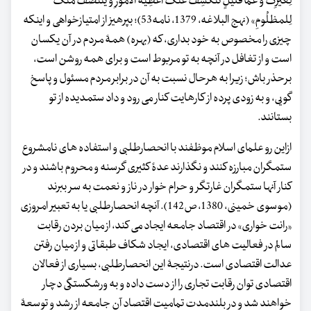
لِغیرِکَ وَ عمّا قَلیلٍ تَنکَشِفُ عَنکَ أَغطِیَةُ الأُمُورِ وَ ینتَصَفُ منکَ
لِلمظلُومِ» (نهج البلاغه، 1379، نامه53)؛ بپرهیز از امتیازخواهی و اینکه
چیزی را مخصوص به خود بداری، که (بهره) همۀ مردم در آن یکسان
است و از تغافل در آنچه به تو مربوط است و برای همه روشن است،
برحذر باش؛ زیرا به هرحال نسبت به آن در برابر مردم مسئول و پاسخ
گویی، و به زودی پرده از کارهایت کنار می رود و داد ستمدیده از تو
بستانند.
ازاین رو علمای اسلام موظفند با انحصارطلبی و استفاده های نامشروع
ستمگران مبارزه کنند و نگذارند عدۀ کثیری گرسنه و محروم باشند و در
کنار آنها ستمگران غارتگر و حرام خوار در ناز و نعمت به سر ببرند
(موسوی خمینی، 1380، ص142). آنچه انحصارطلبی یا به تعبیر امروزی
«رانت خواری» در اقتصاد جامعه ایجاد می کند، از میان بردن رقابت
سالم در فعالیت های اقتصادی، ایجاد شکاف طبقاتی و از میان رفتن
عدالت اقتصادی است. درنتیجۀ این انحصارطلبی، بسیاری از فعالان
اقتصادی توان رقابت تجاری را از دست داده و به ورشکستگی دچار
خواهند شد و در بلندمدت تمامیت اقتصاد آن جامعه از رشد و توسعۀ