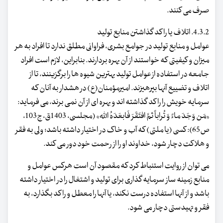
صرف می کنند.
4.3.2. اتلاف یا راکد گذاشتن منابع تولید
عوامل و منابع تولید در جوامع بشری، فراوانی مطلق ندارد تا افراد به هر
میزان و کیفیتی که خواستند از آن بهره بردارند. بنابراین، لازم است افراد
جامعه در استفاده از عوامل تولید بهترین شیوه ها را برگزینند، تا از
اتلاف و تضییع آنها بپرهیزند. امیرمؤمنان(ع) در هشدار به آنان که
سرمایه خویش را راکد گذاشته اند و بهره ای از آن نمی برند، می فرماید:
«مَن وَجَدَ ماءً وَ تُراباً ثمَّ افتَقَرَ فَابعَدَهُ الله» (مجلسی، 1403ق، ج103،
ص65): کسی (یا ملتی) که آب و خاک در اختیار داشته باشد؛ ولی به فقر
و هلاکت دچار شود، خداوند او را از رحمت خود دور می کند.
می توان از روایت استنباط کرد که مقصود آن است هرکس عوامل و
منابع زمینه ساز سرمایه گذاری برای تولید و اشتغال را در اختیار داشته
باشد و از آنها استفاده درست نکند، یا آنها را معطل و راکد بگذارد، به
فقر و تهیدستی دچار می شود.