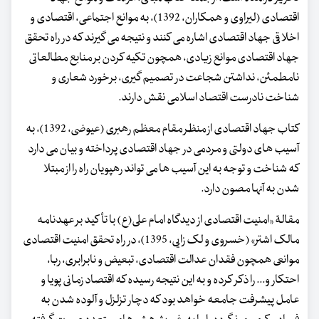
اقتصادی (لیراوی و همکاران، 1392)، به موانع اجتماعی، اقتصادی و
اخلاقی جهاد اقتصادی اشاره می کنند و نتیجه می گیرند که در راه تحقق
جهاد اقتصادی موانع زیادی، همچون تکیه کردن بر منابع مطالعاتی
نامطمئن، نداشتن شجاعت در تصمیم گیری، برخورد شعاری و
شناخت نادرست اقتصاد اسلامی نقش دارند.
کتاب جهاد اقتصادی از منظر مقام معظم رهبری (عیوضی، 1392)، به
آسیب های دولتی و مردمی در جهاد اقتصادی پرداخته و بیان می دارد
که شناخت و توجه به این آسیب ها می تواند رهپویان راه را از مبتلا
شدن به آنها مصون دارد.
مقالۀ «امنیت اقتصادی از دیدگاه امام علی(ع) با تأکید بر عهدنامه
مالک اشتر» (خسروی و لک زایی، 1395)، در راه تحقق امنیت اقتصادی
موانعی همچون فقدان عدالت اقتصادی، تبعیض و نابرابری، ربا،
احتکار و... را ذکر کرده و به این نتیجه رسیده که اقتصاد زمانی پویا و
عامل پیشرفت جامعه خواهد بود که دچار تزلزل و آلوده شدن به