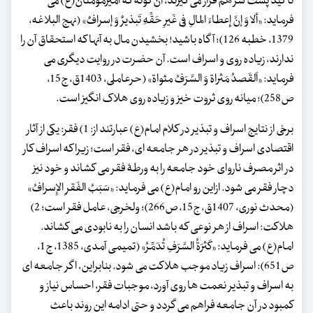
تأکید پشت سر هم قرار می گیرند، آن گونه که امیرمؤمنان(ع) می
فرماید: «ألا وَ إنَّ إِعطاءَ المالِ فِی غَیرِ حَقِّهِ تَبذیرٌ وَ إسرافٌ» (نهج البلاغه،
1379، خطبه 126)؛ آگاه باشید! بخشیدن مال به آنها که استحقاق آن را
ندارند، زیاده روی و اسراف است. آن حضرت در روایت دیگری می
فرماید: «اَلقَصدُ مَثراة وَ السَّرَفُ مثواة» (حرعاملی، 1403ق، ج15،
ص258)؛ میانه روی ثروت خیز و زیاده روی هلاک انگیز است.
برخی از نتایج اسراف و تبذیر در کلام امام(ع) عبارتند از: 1) فقر: یکی از آثار
اقتصادی اسراف و تبذیر در هر جامعه ای، فقر است؛ زیرا که اسراف کار
در اثر مصرف ناروای خود جامعه را به ورطۀ فقر می کشاند و خود نیز
دچار فقر می شود. ازاین رو امام(ع) می فرماید: «سَبَبُ الفَقرِ الإِسرافُ»
(محدث نوری، 1407ق، ج15، ص266)؛ ولخرجی، عامل فقر است؛ 2)
هلاکت: اسراف از هر نوعی که باشد انسان را به نابودی می کشاند.
امام(ع) می فرماید: «کَثرَةُ السَّرَفِ تُدَمِّرُ» (تمیمی آمدی، 1385، ج1،
ص651): اسراف زیاد موجب هلاکت می شود. بنابراین، اگر جامعه ای
به اسراف و تبذیر نعمت ها روی آورد، موجبات فقر، احساس نیاز و
کمبود در آن جامعه فراهم می گردد و حتی ادامه این روند باعث