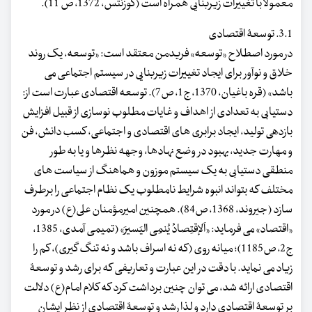
معمولاً با تغییرات زیربنایی همراه است (کوزنتس، 1372، ص 11).
3.1. توسعۀ اقتصادی
در مورد اصطلاح «توسعه» فریدمن معتقد است: «توسعه، یک روند
خلاق و نوآور برای ایجاد تغییرات زیربنایی در سیستم اجتماعی می
باشد» (قره باغیان، 1370، ج1، ص7). توسعه اقتصادی عبارت است از:
دستیابی به تعدادی از اهداف و غایات مطلوب نوسازی از قبیل افزایش
بازدهی تولید، ایجاد برابری های اقتصادی و اجتماعی، کسب دانش، فن
و مهارت جدید، بهبود در وضع نهادها، وجهه نظرها و یا به طور
منطقی دستیابی به یک سیستم موزون و هماهنگ از سیاست های
مختلف که بتواند انبوه شرایط نامطلوب یک نظام اجتماعی را برطرف
سازد (جیروند، 1368، ص84). همچنین امیرمؤمنان علی(ع) در مورد
«اقتصاد» می فرماید: «اَلإقتِصادُ یُنمِی الیَسیرَ» (تمیمی آمدی، 1385،
ج2، ص1185)؛ میانه روی (که نه اسراف باشد و نه تنگ گیری)، کم را
زیاد می نماید. با دقت در این عبارت و تعاریفی که برای رشد و توسعۀ
اقتصادی ارائه شد، می توان چنین برداشت کرد که کلام امام(ع) دلالت
بر توسعۀ اقتصادی دارد و لذا رشد و توسعۀ اقتصادی از نظر ایشان