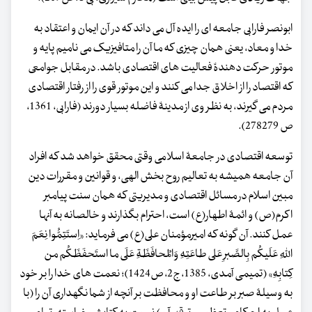
ابونصر فارابی جامعه ای را ایده آل می داند که در آن ایمان و اعتقاد به
خدا و معاد، یعنی همان چیزی که ما آن را متافیزیک می نامیم پایه و
موتور حرکت دهندۀ فعالیت های اقتصادی باشد. در مقابل جوامعی
که اقتصاد را از اخلاق جدا می کنند و این موتور قوی را از رفتار اقتصادی
مردم می گیرند، به نظر وی از مدینۀ فاضله بسیار دورند (فارابی، 1361،
ص 278279).
توسعه اقتصادی در جامعۀ اسلامی وقتی محقق خواهد شد که افراد
آن جامعه همیشه به تعالیم روح بخش الهی، و قوانین و مقررات دین
مبین اسلام در مسائل اقتصادی و مدیریتی که همان سنت پیامبر
اکرم(ص) و ائمۀ اطهار(ع) است، احترام بگذارند و خالصانه به آنها
عمل کنند. آن گونه که امیرمؤمنان علی(ع) می فرماید: «اِستَتِمُّوا نِعَمَ
اللهِ عَلَیکُم بِالصَّبرِ عَلی طاعَتِهِ وَالمُحافَظَةِ عَلَی ما استَحفَظَکُم من
کِتابِهِ» (تمیمی آمدی، 1385، ج2، ص1424)؛ نعمت های خدا را بر خود
به وسیلۀ صبر بر طاعت او و محافظت بر آنچه از شما نگهداری آن را (با