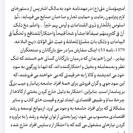
امیرمؤمنان علی(ع) در عهدنامه خود به مالک اشتر پس از دستورهای
لازم پیرامون رعایت و حمایت تجار و صاحبان صنایع می فرماید: «ثُمَّ
استَوصِ بِالتُّجّارِ وَ ذَوی الصِّناعاتِ وَ أوصِ بِهِم خَیراً. .. وَاعلَم مَعَ ذلِکَ
أنَّ فی کَثیرٍ مِنهُم ضِیقاً فاحِشاً وَ شحّاً قبیحاً وَاحتِکاراً لِلمَنافِعِ وَ تَحَکُّماً فی
البیاعاتِ وَ ذلِکَ بابُ مَضَرَّةٍ لِلعامَّةِ وَ عَیبٌ عَلَی الوُلاةِ» (نهج البلاغه،
1379، نامه 53)؛ اینک سفارش مرا در حقّ بازرگانان و صنعتگران
بپذیر... این را هم بدان که در میان بازرگانان کسانی هم هستند که تنگ
نظر و بدمعامله و بخیل و احتکارکننده اند، که تنها با زورگویی به سود
خود می اندیشند و کالا را به هر قیمتی که می خواهند می فروشند؛ که
این سودجویی و گران فروشی برای همۀ افراد جامعه زیانبار و عیب بزرگی
بر زمامدار است. بنابراین، احتکار به دلیل خارج کردن بخشی از کالاها از
چرخۀ سالم و طبیعی اقتصادی، ایجاد تورم و قیمت های کاذب و سایر
مشکلاتی که برای افراد جامعه به وجود می آورد، از موانع توسعه و رشد
اقتصادی محسوب می شود؛ زیرا بخشی از توان تولید و رشد را به برآورده
کردن نیازهایی مشغول می کند که با احتکار از دسترس افراد خارج شده