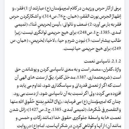
برخی از آثار حرص ورزیدن در کلام امیرمؤمنان(ع) عبارتند از: 1) فقر: «وَ
إظهارُ الحِرص یورث الفَقر» (همان، ج76، ص314)؛ و آشکارکردن حرص
فقر به بار می آورد؛ 2) ضعف و ناتوانی: «لَیسَ لِحریصٍ غَناءٌ» (تمیمی
آمدی، 1385، ج1، ص248)؛ برای هیچ حریصی توانگری نیست؛ زیرا
طالب بیشتر است؛ 3) نبودن شرم و حیا: «لاحَیاءَ لِحَریصٍ» (همان، ص
249)؛ برای هیچ حریصی حیا نیست.
2.1.2. ناسپاسی نعمت
واژۀ «کفران» مصدر است و به معنی ناسپاسی کردن و پوشاندن حق
است (شریعتمداری، 1387، مدخل کفر). یکی از سنت های الهی آن
است که اگر از نعمتی قدردانی و سپاسگذاری شود، تداوم می یابد و
افزوده می گردد؛ ولی اگر نسبت به آن ناسپاسی شود، از دست می رود.
چنان که امیرمؤمنان(ع) می فرماید: «زَوالُ النِّعَمِ بِمَنعِ حُقُوقِ اللهِ منها
وَ التقصیرِ فی شُکرِها» (تمیمی آمدی، 1385، ج2، ص1427)؛ زائل شدن
نعمت ها به واسطۀ جلوگیری حقوق خدا (مانند زکات و خمس و
مانند آن) از آنها و کوتاهی کردن در شکر آنهاست. امام(ع) در روایت