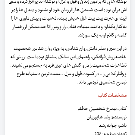
نوشته هایی که یرامون زندگی و قول و غزل او نوشته اند پرهیز کرده و سعی
اش بر آن بوده است شنیدنی ها را از زبان خود او بشنود و دیدنی ها را در
آیینه ی عبرت بیت بیت غزل هایش ببیند، ذهنیات و پیش داوری ها را
به کنار بگذارد و با نقد عینیات نقاب راز و رمز را تا حد ممکن از رخسار
کلمه و کلام او به یک سو زند.
در این سیر و سفر دانش روان شناسی، به ویژه روان شناسی شخصیت،
خاصه روش فرافکنی، راهنمای این سالک مشتاق بوده است؛ روشی که
تظاهرات شخصیت را در واکنش های عینی فرد به جستجو می نشیند،
و رفتار کلامی را - در کسوت قول و غزل - عمده ترین دستمایه طرح
نیمرخ شخصیتی فرد می داند.
مشخصات کتاب
کتاب نیمرخ شخصیتی حافظ
نویسنده: رضا شاپوریان
ناشر: جوانه رشد
تعداد صفحه: 208