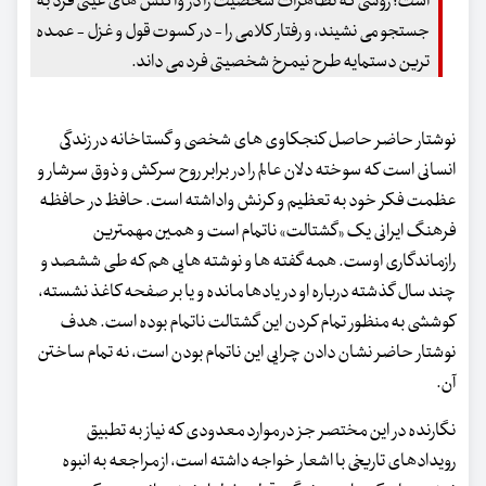
است؛ روشی که تظاهرات شخصیت را در واکنش های عینی فرد به
جستجو می نشیند، و رفتار کلامی را - در کسوت قول و غزل - عمده
ترین دستمایه طرح نیمرخ شخصیتی فرد می داند.
نوشتار حاضر حاصل کنجکاوی های شخصی و گستاخانه در زندگی
انسانی است که سوخته دلان عالم را در برابر روح سرکش و ذوق سرشار و
عظمت فکر خود به تعظیم و کرنش واداشته است. حافظ در حافظه
فرهنگ ایرانی یک «گشتالت» ناتمام است و همین مهمترین
رازماندگاری اوست. همه گفته ها و نوشته هایی هم که طی ششصد و
چند سال گذشته درباره او در یادها مانده و یا بر صفحه کاغذ نشسته،
کوششی به منظور تمام کردن این گشتالت ناتمام بوده است. هدف
نوشتار حاضر نشان دادن چرایی این ناتمام بودن است، نه تمام ساختن
آن.
نگارنده در این مختصر جز در موارد معدودی که نیاز به تطبیق
رویدادهای تاریخی با اشعار خواجه داشته است، از مراجعه به انبوه