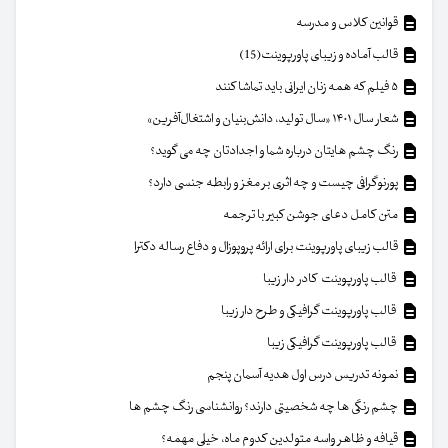
قوانین کلاس و مدرسه
قالب آماده و زیبای پاورپوینت(15)
۵ فیلم که همه زنان ایرانی باید تماشا کنند
شعار سال ۱۴۰۱ «سال تولید، دانش‌بنیان و اشتغال‌آفرین»
رنگ چشم هایتان درباره شما و اجدادتان چه می گوید؟
پورنوگرافی چیست و چه اثری بر مغز و رابطه جنسی دارد؟
متن کامل دعای جوشن کبیر با ترجمه
قالب زیبای پاورپوینت برای ارائه پروپوزال و دفاع رساله دکترا
قالب پاورپوینت کادر دار زیبا
قالب پاورپوینت گرافیکی و طرح دار زیبا
قالب پاورپوینت گرافیکی زیبا
نمونه تدریس درس اول هدیه آسمان پنجم
چشم رنگی ها چه شخصیتی دارند؟ روانشناسی رنگ چشم ها
قیافه و ظاهر واسه متولدین کدوم ماه، خیلی مهمه؟