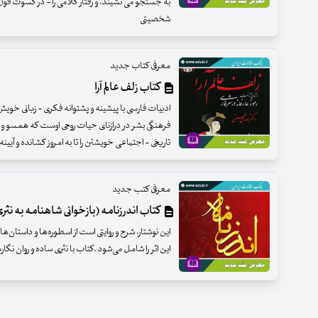
به جستجو می نشیند، و رفتار کلامی را - در کسوت قو
شخصیتی
معرفی کتاب جدید
کتاب زلف عالم آرا
ادبیات فارسی با پیشینه و پشتوانه فکری - زبانی خویش 
فرهنگی بشر در درازنای حیات روحی اوست که همسو و ه
تاریخی - اجتماعی خویشتن را تا به امروز کشانده و آیینه
معرفی کتب جدید
کتاب اندرزنامه (بازخوانی شاهنامه به نثری
این نوشتار، شرح و روایتی است از اسطوره‌ها و داستا
این اثر را شامل می‌شود .کتاب با نثری ساده و روان نگا