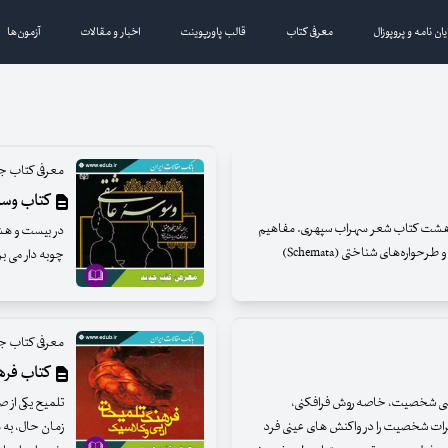
یان نامه و پروپوزال
معرفی کتاب
قالب پاورپوینت
اخبار و مقالات
آزمون‌ها
معرفی کتاب ج
کتاب وس
 هشت کتاب شعر سهراب سپهری. مفاهیم
روان‌شناسی مدرن مانند ذهن‌آگاهی (Mindfulness) و طرحواره‌های شناختی (Schemata)
چوبه دار می برد
معرفی کتاب ج
کتاب فره
شناسی شخصیت، خاصه روش فرافکنی،
تلمیح یکی از ص
رات شخصیت را در واکنش های عینی فرد
زمان حال، به م