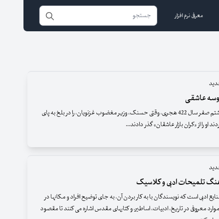
معرفی نرم افزار
دید
وسه عاشقی
در بیست و هشتم صفر سال 422 هجری، وقتی حسنک، وزیر مغضوب غزنویان، را در بلخ به پای
ند او را از «کران بازار عاشقان» گذر دادند...
دید
نگ تلمیحات ادبی و کلاسیک
نایع ادبی است که نویسندگان با به کار بردن آن، به جای توضیح افراد و مکانها در
وارد معروفی در تاریخ، ادبیات، اساطیر، و کتابهای مقدس اشاره می کنند تا مقصود