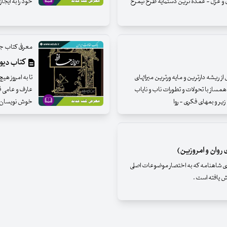
ل و غزل - عمده ترین دستمایه طرح نیمرخ
خود را به ایجاز
معرفی کتاب ج
کتاب دیو
از ریشه دارترین و مایه ورترین میراثهای
تا به امروز هی
مساز با تحولات و تطورات ناب و نایاب
عارف و عامی قر
 زیر و بمهای فکری - روا
خوش نویسان -
 روان و امروزین)
ن‌های شاهنامه که به اختصار موضوعات اصلی
رش یافته است .