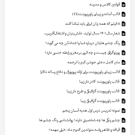
قوانین کلاس و مدرسه
قالب آماده و زیبای پاورپوینت(15)
۵ فیلم که همه زنان ایرانی باید تماشا کنند
شعار سال ۱۴۰۱ «سال تولید، دانش‌بنیان و اشتغال‌آفرین»
رنگ چشم هایتان درباره شما و اجدادتان چه می گوید؟
پورنوگرافی چیست و چه اثری بر مغز و رابطه جنسی دارد؟
متن کامل دعای جوشن کبیر با ترجمه
قالب زیبای پاورپوینت برای ارائه پروپوزال و دفاع رساله دکترا
قالب پاورپوینت کادر دار زیبا
قالب پاورپوینت گرافیکی و طرح دار زیبا
قالب پاورپوینت گرافیکی زیبا
نمونه تدریس درس اول هدیه آسمان پنجم
چشم رنگی ها چه شخصیتی دارند؟ روانشناسی رنگ چشم ها
قیافه و ظاهر واسه متولدین کدوم ماه، خیلی مهمه؟