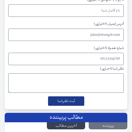
آدرس ایمیل (اختیاری)
شماره همراه (اختیاری)
نظر شما (اجباری)
مطالب پربیننده
پربیننده
آخرین مطالب