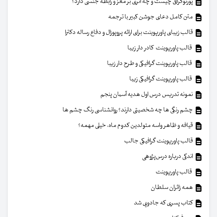
پورنوگرافی چیست و چه اثری بر مغز و رابطه جنسی دارد؟
متن کامل دعای جوشن کبیر با ترجمه
قالب زیبای پاورپوینت برای ارائه پروپوزال و دفاع رساله دکترا
قالب پاورپوینت کادر دار زیبا
قالب پاورپوینت گرافیکی و طرح دار زیبا
قالب پاورپوینت گرافیکی زیبا
نمونه تدریس درس اول هدیه آسمان پنجم
چشم رنگی ها چه شخصیتی دارند؟ روانشناسی رنگ چشم ها
قیافه و ظاهر واسه متولدین کدوم ماه، خیلی مهمه؟
قالب پاورپوینت گرافیکی جالب
اندکی درباره درس‌پژوهی
قالب پاورپوینت
همه زائران سلطان
کتاب پسری که جادویی شد