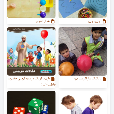
بچین بچین
هدایت توپ
بادکنک بیار تقریب بزن
بازی با کودک در سیره تربیتی حضرت
فاطمه (س)