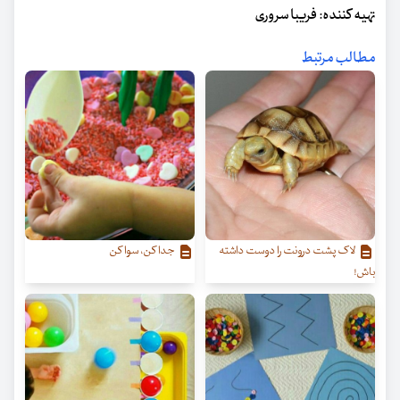
تهیه کننده: فریبا سروری
مطالب مرتبط
لاک پشت درونت را دوست داشته
جدا کن، سوا کن
باش!