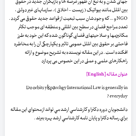
جهانی شدن و به تبع آن ظهور عرصه ها و بازیگران جدید در حقوق
بین الملل مانند بیواتیک ( زیست - اخلاق ) ، سازمانهای غیر دولتی ،
NGO و ... که وجودشان سبب تبعیت از قواعد جدید حقوقی می گردد .
تعدد مراجع قضایی در سطح بین المللی و منطقه ای موجب تکثر
مکانیزمها و صلاحیتهای قضایی گوناگون شده که این خود به طرز
فاحشی بر حقوق بین الملل عمومی تاثیر و یکپارچگی آن را به مخاطره
افکنده است . در این مقاله نویسنده به تشریح موضوع و ارائه
راهکارهای علمی و عملی در این خصوص می پردازد
عنوان مقاله [English]
Do orbits yḵpạrchgy International Law is generally in
everyday ?
دانشجويان دوره دكترا و كارشناسي ارشد مي تواند از محتواي اين مقاله
براي رساله دكترا و پايان نامه كارشناسي ارشد بهره ببرند .