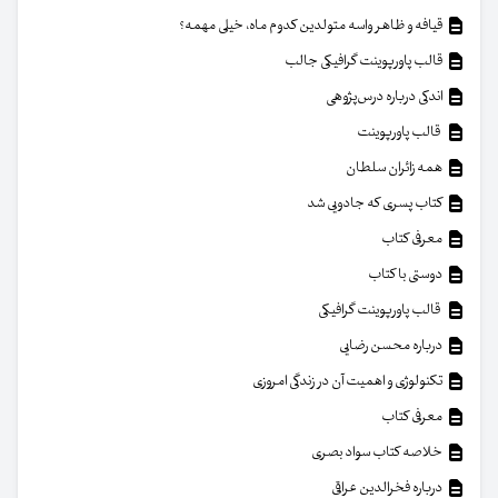
قیافه و ظاهر واسه متولدین کدوم ماه، خیلی مهمه؟
قالب پاورپوینت گرافیکی جالب
اندکی درباره درس‌پژوهی
قالب پاورپوینت
همه زائران سلطان
کتاب پسری که جادویی شد
معرفی کتاب
دوستی با کتاب
قالب پاورپوینت گرافیکی
درباره محسن رضایی
تکنولوژی و اهمیت آن در زندگی امروزی
معرفی کتاب
خلاصه کتاب سواد بصری
درباره فخرالدین عراقی