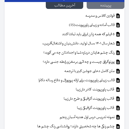
پربیننده
آخرین مطالب
قوانین کلاس و مدرسه
قالب آماده و زیبای پاورپوینت(15)
۵ فیلم که همه زنان ایرانی باید تماشا کنند
شعار سال ۱۴۰۱ «سال تولید، دانش‌بنیان و اشتغال‌آفرین»
رنگ چشم هایتان درباره شما و اجدادتان چه می گوید؟
پورنوگرافی چیست و چه اثری بر مغز و رابطه جنسی دارد؟
متن کامل دعای جوشن کبیر با ترجمه
قالب زیبای پاورپوینت برای ارائه پروپوزال و دفاع رساله دکترا
قالب پاورپوینت کادر دار زیبا
قالب پاورپوینت گرافیکی و طرح دار زیبا
قالب پاورپوینت گرافیکی زیبا
نمونه تدریس درس اول هدیه آسمان پنجم
چشم رنگی ها چه شخصیتی دارند؟ روانشناسی رنگ چشم ها