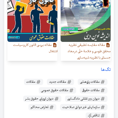
مقاله مقایسه تطبیقی نظریه
مقاله بررسی قانون کار و سیاست
محقق طوسی و علامۀ حلّی در معاد
اشتغال
جسمانی با نظریه شبیه‌سازی
تگ‌ها
مقالات پژوهشی
مقالات جدید
مقالات
مقالات حقوقی
مقالات حقوق عمومی
دیوان بین المللی دادگستری
دیوان اروپایی حقوق بشر
سازمانهای غیر دولتی صلاحیت
تعارض محاکم
تناقض آراء