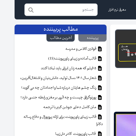
معرفی نرم افزار
مطالب پربیننده
پربیننده
آخرین مطالب
قوانین کلاس و مدرسه
قالب آماده و زیبای پاورپوینت(15)
۵ فیلم که همه زنان ایرانی باید تماشا کنند
شعار سال ۱۴۰۱ «سال تولید، دانش‌بنیان و اشتغال‌آفرین»
رنگ چشم هایتان درباره شما و اجدادتان چه می گوید؟
پورنوگرافی چیست و چه اثری بر مغز و رابطه جنسی دارد؟
متن کامل دعای جوشن کبیر با ترجمه
قالب زیبای پاورپوینت برای ارائه پروپوزال و دفاع رساله
دکترا
قالب پاورپوینت کادر دار زیبا