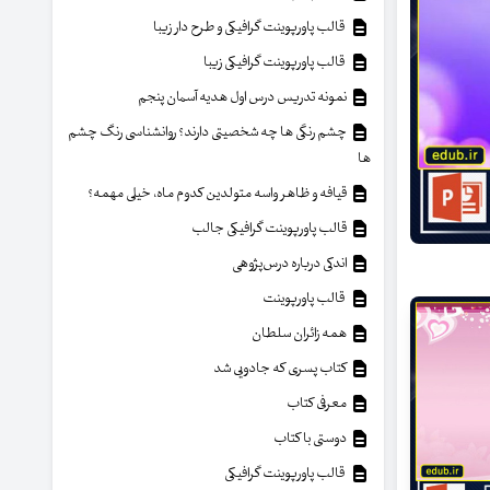
قالب پاورپوینت گرافیکی و طرح دار زیبا
قالب پاورپوینت گرافیکی زیبا
نمونه تدریس درس اول هدیه آسمان پنجم
چشم رنگی ها چه شخصیتی دارند؟ روانشناسی رنگ چشم
ها
قیافه و ظاهر واسه متولدین کدوم ماه، خیلی مهمه؟
قالب پاورپوینت گرافیکی جالب
اندکی درباره درس‌پژوهی
قالب پاورپوینت
همه زائران سلطان
کتاب پسری که جادویی شد
معرفی کتاب
دوستی با کتاب
قالب پاورپوینت گرافیکی