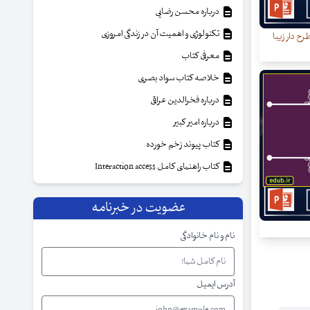
درباره محسن رضایی
تکنولوژی و اهمیت آن در زندگی امروزی
رح دار زیبا
معرفی کتاب
خلاصه کتاب سواد بصری
درباره فخرالدین عراقی
درباره امیر کبیر
کتاب پیوند زخم خورده
کتاب راهنمای کامل Interaction access
عضویت در خبرنامه
نام و نام خانوادگی
آدرس ایمیل