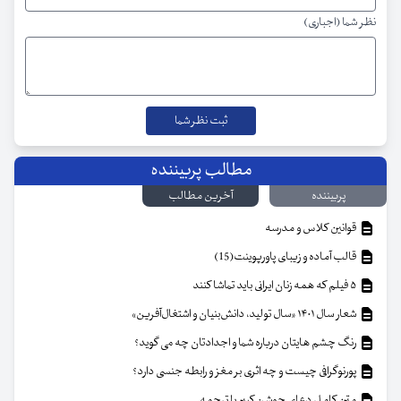
نظر شما (اجباری)
مطالب پربیننده
پربیننده
آخرین مطالب
قوانین کلاس و مدرسه
قالب آماده و زیبای پاورپوینت(15)
۵ فیلم که همه زنان ایرانی باید تماشا کنند
شعار سال ۱۴۰۱ «سال تولید، دانش‌بنیان و اشتغال‌آفرین»
رنگ چشم هایتان درباره شما و اجدادتان چه می گوید؟
پورنوگرافی چیست و چه اثری بر مغز و رابطه جنسی دارد؟
متن کامل دعای جوشن کبیر با ترجمه