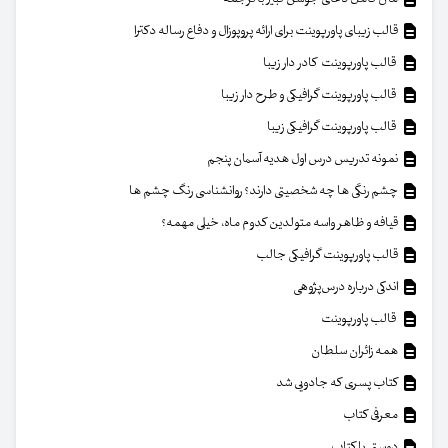
قالب زیبای پاورپوینت برای ارائه پروپوزال و دفاع رساله دکترا
قالب پاورپوینت کادر دار زیبا
قالب پاورپوینت گرافیکی و طرح دار زیبا
قالب پاورپوینت گرافیکی زیبا
نمونه تدریس درس اول هدیه آسمان پنجم
چشم رنگی ها چه شخصیتی دارند؟ روانشناسی رنگ چشم ها
قیافه و ظاهر واسه متولدین کدوم ماه، خیلی مهمه؟
قالب پاورپوینت گرافیکی جالب
اندکی درباره درس‌پژوهی
قالب پاورپوینت
همه زائران سلطان
کتاب پسری که جادویی شد
معرفی کتاب
دوستی با کتاب