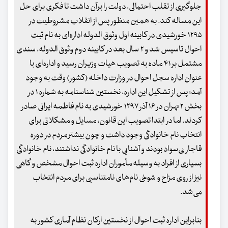
جلوگیری از تقلب احتمالی، دولت را برآن داشت تا فکری برای حل
این مساله کند. به همین منظور پس از انقلاب مشروطیت در
۱۲۹۵ خورشیدی در کابینه اول وثوق الدوله اداره‌ای به نام ثبت
احوال تاسیس شد و ۲ سال بعد در کابینه دوم وثوق الدوله، سندی
مشتمل بر ۴۱ ماده به تصویب هیات وزیران رسید و اداره‌ای با
عنوان اداره سجل احوال در وزارت داخله (کشور) وقت به وجود
آمد؛ پس از تشکیل این اداره، نخستین شناسنامه به شماره ۱ در
بخش ۲ تهران در ۱۶ آذر ۱۲۹۷ خورشیدی به نام فاطمه ایرانی صادر
کردند. اما در ابتدا تصویب این قانون، مسایل و مشکلاتی برای
انتخاب نام خانوادگی وجود داشت و چون بیشتر مردم در دوره
قاجار بی‌سواد بودند و آشنایی با نام خانوادگی نداشتند، نام خانوادگی
بسیاری از افراد به وسیله مأموران اداره ثبت احوال مشخص و گاهی
نیز از روی مزاح و شوخی نام‌های نامتناسبی برای مردم انتخاب
می‌شد.
بنابراین اداره ثبت احوال از نخستین ارکان نظام آماری کشور به