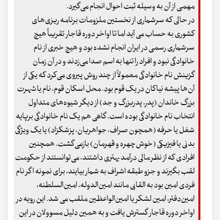
مهمی از آن به وسیله ثبت احوال انجام می‌گیرد.
در حالی که سرشماری از نخستین ملزومات برنامه ریزی‌های
کشوری به حساب می آید اما تا اواخر دوره قاجار تقریباً هیچ
سرشماری رسمی در ایران انجام نشده بود و هیچ خبری از نام
خانوادگی نبود و افراد را تنها به اسم صدا می‌زدند و در آن زمان
گزینش نام خانوادگی معمولاً از چند روش پیروی می‌کرد که یکی از
آن‌ها پیشه نیاکان در یک قوم بود. محل اسکان قوم، نام یا شهرت
بزرگ خاندان (پدر، پدربزرگ و جد) از دیگر شیوه‌های متداول
انتخاب نام خانوادگی بوده است. گاهی هم یک نام خانوادگی برپایه
شغل یا حرفه (همچون صراف، جواهریان، پزشکزاد) یا یک ویژگی
بدنی یا فیزیکی (خوش‌چهره و قهرمان) بازمی‌گشت. همچنین
افرادی که از نظر مالی درآمد بهتری داشتند، می‌توانستند از حکومت
لقب بگیرند و جزو طبقه اشراف به شمار بیایند، برای نمونه اگر نام
فردی امین بود به القابی مانند امین‌الدوله، امین‌السلطنه،
امین‌دفتر، امین لشکر یا امین‌الواعظین ملقب می شد. این رویه در
اواخر دوره قاجار گسترش یافت و به همین دلیل مسوولان در این