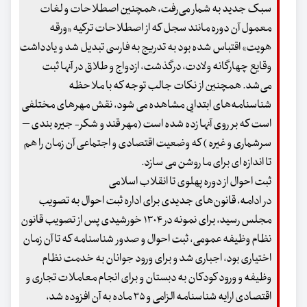
سبک جدید به شمار می‌رفت، همچنین اصطلاحات و لغات
معمول آن دوره مانند سجل که از اصطلاحات ترکیه «ورقه
هویت» اقتباس شده بود به تدریج به فارسی تبدیل شد و یادداشت
وقایع چهارگانه ولادت، درگذشت، ازدواج و طلاق در آنها ثبت
می‌شد. همچنین از نکات جالب توجه که با ملاحظه
شناسنامه‌های ابتدایی مشاهده می شود، نقش مهرهای مختلفی
است که بر روی آنها زده شده است (مهر قند و شکر- جیره بندی –
سرشماری و غیره ) که وضعیت اقتصادی و اجتماعی آن زمان را هم
تا اندازه ای برای ما روشن می سازد.
ثبت احوال از دوره پهلوی تا انقلاب اسلامی
در ادامه، قانون‌های جدیدی برای اداره ثبت احوال به تصویب
مجلس رسید، برای نمونه در ۱۳۰۴ خورشیدی پس از تصویب قانون
نظام وظیفه عمومی، ثبت احوال و صدور شناسنامه که تا آن زمان
اختیاری بود، اجباری شد و برای ورود جوانان به خدمت نظام
وظیفه و ورود کودکان به دبستان و برای انجام معاملات تجاری و
اقتصادی ارایه شناسنامه الزامی و ۳۵ ماده به آن افزوده شد،