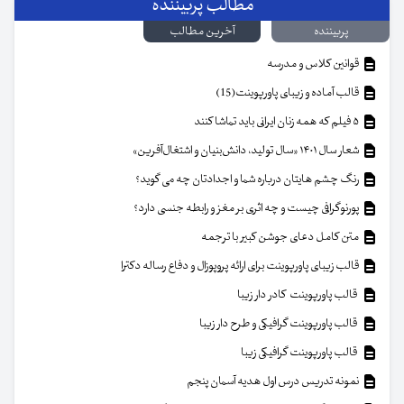
مطالب پربیننده
پربیننده
آخرین مطالب
قوانین کلاس و مدرسه
قالب آماده و زیبای پاورپوینت(15)
۵ فیلم که همه زنان ایرانی باید تماشا کنند
شعار سال ۱۴۰۱ «سال تولید، دانش‌بنیان و اشتغال‌آفرین»
رنگ چشم هایتان درباره شما و اجدادتان چه می گوید؟
پورنوگرافی چیست و چه اثری بر مغز و رابطه جنسی دارد؟
متن کامل دعای جوشن کبیر با ترجمه
قالب زیبای پاورپوینت برای ارائه پروپوزال و دفاع رساله دکترا
قالب پاورپوینت کادر دار زیبا
قالب پاورپوینت گرافیکی و طرح دار زیبا
قالب پاورپوینت گرافیکی زیبا
نمونه تدریس درس اول هدیه آسمان پنجم