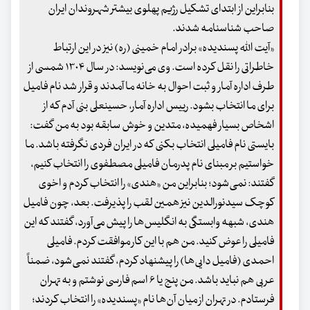
بنابراین از ابتدای تشکیل رژیم پهلوی بیشتر شهروندان ایران
صاحب شناسنامه شدند.
«آیت الله پسندیده» برادر امام خمینی (ره) نیز در این ارتباط
خاطراتی را نقل کرده است. وی می‌نویسد: در سال ۱۳۰۴ شمسی از
طرف اداره آمار و ثبت احوال به خانه ما آمدند و قرار شد نام فامیل
برای ما انتخاب بشود. رییس اداره آمار، حسینعلی بنی آدم که از
اشخاص بسیار فهمیده، متدین و خوش سابقه بود به من گفت:
بایستی نام فامیلی انتخاب بکنی که در ایران فردی نگرفته باشد. ما
خواستیم بر مبنای نام پدرمان فامیلی مصطفوی را انتخاب کنیم،
گفتند: نمی‌شود؛ بنابراین من «هندی» را انتخاب کردم و اخوی
کوچک سیدنورالدین نیز همین لقب را پذیرفت. بعد، چون فامیل
هندی، شبهه وابستگی به انگلیس‌ها را پیش می‌آورد، گفتند که این
فامیلی را عوض کنید. من هم با این کار موافقت کردم. فامیلی
احمدی (فامیل دایی‌ها) را پیشنهاد کردم، گفتند نمی‌شود، ضمناً
عربی هم نباید باشد. من پنج یا ۶ اسم فارسی نوشتم و به تهران
فرستادم. در تهران از میان آن‌ها نام «پسندیده» را انتخاب کردند؛