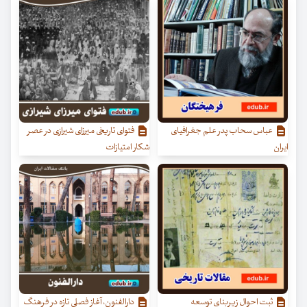
عباس سحاب پدر علم جغرافیای
فتوای تاریخی میرزای شیرازی در عصر
ایران
شکار امتیازات
ثبت احوال زیربنای توسعه
دارالفنون، آغاز فصلی تازه در فرهنگ