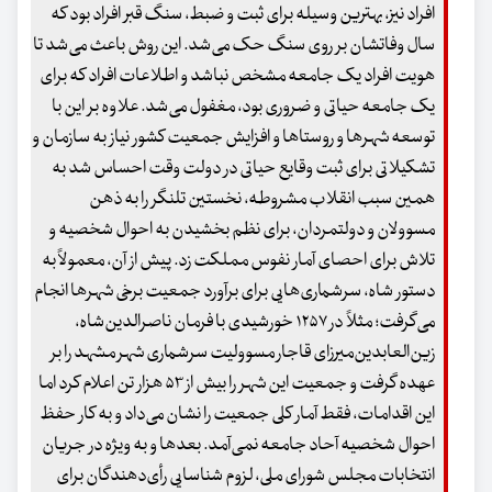
افراد نیز، بهترین وسیله برای ثبت و ضبط، سنگ قبر افراد بود که
سال وفاتشان بر روی سنگ حک می‌شد. این روش باعث می‌شد تا
هویت افراد یک جامعه مشخص نباشد و اطلاعات افراد که برای
یک جامعه حیاتی و ضروری بود، مغفول می‌شد. علاوه بر این با
توسعه شهرها و روستاها و افزایش جمعیت کشور نیاز به سازمان و
تشکیلاتی برای ثبت وقایع حیاتی در دولت وقت احساس شد به
همین سبب انقلاب مشروطه، نخستین تلنگر را به ذهن
مسوولان و دولتمردان، برای نظم بخشیدن به احوال شخصیه و
تلاش برای احصای آمار نفوس مملکت زد. پیش از آن، معمولاً به
دستور شاه، سرشماری‌هایی برای برآورد جمعیت برخی شهرها انجام
می‌گرفت؛ مثلاً در ۱۲۵۷ خورشیدی با فرمان ناصرالدین‌شاه،
زین‌العابدین‌میرزای قاجار مسوولیت سرشماری شهر مشهد را بر
عهده‌ گرفت و جمعیت این شهر را بیش از ۵۳ هزار تن اعلام کرد اما
این اقدامات، فقط آمار کلی جمعیت را نشان می‌داد و به کار حفظ
احوال شخصیه آحاد جامعه نمی‌آمد. بعدها و به ویژه در جریان
انتخابات مجلس شورای ملی، لزوم شناسایی رأی‌دهندگان برای