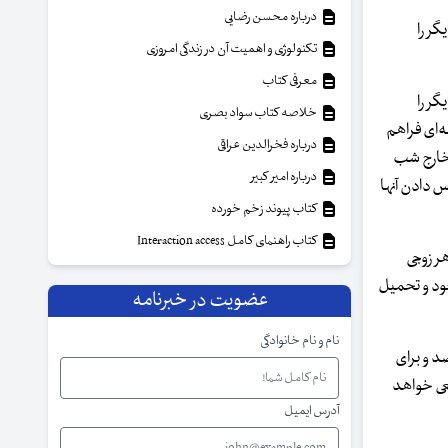
درباره محسن رضایی
ر را
تکنولوژی و اهمیت آن در زندگی امروزی
معرفی کتاب
ر را
خلاصه کتاب سواد بصری
ه‌ای فراهم
درباره فخرالدین عراقی
 مخارج شب
درباره امیر کبیر
س دادن آنها
کتاب پیوند زخم خورده
کتاب راهنمای کامل Interaction access
ر زوجی
خود و تحمیل
عضویت در خبرنامه
نام و نام خانوادگی
شده است که براساس اعلام مرکز آمار ایران میزان تجرد قطعی در سال ۱۳۷۵ برای مردان که حدود ۱.۳۴ درصد و برای
زایش تجرد قطعی خواهد
آدرس ایمیل