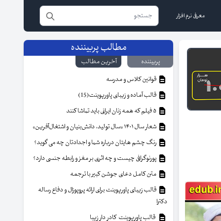
معرفی نرم افزار
مطالب پربیننده
پربیننده
آخرین مطالب
قوانین کلاس و مدرسه
قالب آماده و زیبای پاورپوینت(15)
۵ فیلم که همه زنان ایرانی باید تماشا کنند
شعار سال ۱۴۰۱ «سال تولید، دانش‌بنیان و اشتغال‌آفرین»
رنگ چشم هایتان درباره شما و اجدادتان چه می گوید؟
پورنوگرافی چیست و چه اثری بر مغز و رابطه جنسی دارد؟
متن کامل دعای جوشن کبیر با ترجمه
قالب زیبای پاورپوینت برای ارائه پروپوزال و دفاع رساله
دکترا
قالب پاورپوینت کادر دار زیبا