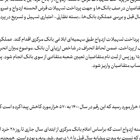
 تعیین تکلیف متقاضیان در صف بانک‌ها و جهت پرداخت تسهیلات قرض الحسنه ازدواج و ضر
قبل و بررسی عملکرد بانک‌ها، «بسته نظارتی‌- اعتباری تسهیل و تسریع در پر
ورماه ۱۴۰۲، بانک عامل باید نسبت به پرداخت تسهیلات ازدواج طبق سهمیه‌ای ابلاغی بانک مرکزی اقدام کند. عم
حراف از پرداخت، ضمن لحاظ انحراف در شاخص ارزیابی آن بانک، موضوع میزان انحر
مراجع ذیصلاح اعلام خواهد شد. در این بخشنامه تاکید شده حداکثر ۱۵ روز پس از ثبت نام متقاضیان تعیین شعبه متقاضی از سوی بانک انجا
براساس داده‌های آماری موجود میزان ازدواج در سال ۱۳۹۰ به عدد ۸۷۴ هزار مورد رسید که این رقم در سال ۱۴۰۰ به ۵۷۰ هزا
۲۴.۶ میلیارد تومان تسهیلات قرض‌الحسنه ازدواج پرداخت شده است که نسبت به مدت مشابه سال قبل با ۱.۸ درصد رشد روبه‌ر