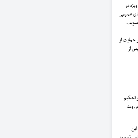
یژه در
‌های عمومی
 تصویب
 طرح جوانی جمعیت و حمایت از
 پس از
و تحکیم
ر روند
این
ساس تبصره