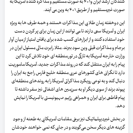
کنندگان ارشد ایران و۱+۴ به صورت مستقیم و مذاکره کننده آمریکا به
صورت غیرمستقیم و از طریق ۱+۴ به وین می آیند.
این دوهفته زمان طلایی این مذاکرات هستند و همه طرف ها به ویژه
ایران و آمریکا سعی دارند تا می توانند از این زمان برای پر کردن دست
خود استفاده کنند و از ابزارهای کسب شده برای یافتن امتیاز از میان آوار
برجام و مذاکرات قبلی وین سود ببرند. مثلا رابرت مالی مسئول ایران در
وزارت خارجه آمریکا به تازگی در تور منطقه ای خود تلاش کرد تا این
پیام را به ایران منتقل کند که در روند مذاکرات جدید، آمریکا ماموریت
دارد تا نگرانی های کشورهای عربی منطقه خلیج فارس راجع به ایران را
دنبال کند و به نوعی رویکرد مذاکراتی آمریکا را به روندهای منطقه‌ای
پیوند بزند از سوی دیگر او به سرزمین های اشغالی نیز سفر داشته تا
پیام قاطعی برای ایران و همراهی رژیم صهیونیستی با آمریکا را نمایش
دهد.
در بخش غیردیپلماتیک نیز برخی مقامات آمریکایی به طعنه از وجود
گزینه های دیگر سخن می‌گویند و در جایی که نمی خواهند خودشان