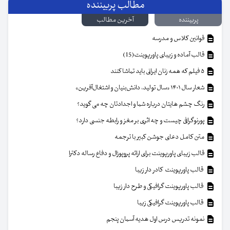
مطالب پربیننده
پربیننده
آخرین مطالب
قوانین کلاس و مدرسه
قالب آماده و زیبای پاورپوینت(15)
۵ فیلم که همه زنان ایرانی باید تماشا کنند
شعار سال ۱۴۰۱ «سال تولید، دانش‌بنیان و اشتغال‌آفرین»
رنگ چشم هایتان درباره شما و اجدادتان چه می گوید؟
پورنوگرافی چیست و چه اثری بر مغز و رابطه جنسی دارد؟
متن کامل دعای جوشن کبیر با ترجمه
قالب زیبای پاورپوینت برای ارائه پروپوزال و دفاع رساله دکترا
قالب پاورپوینت کادر دار زیبا
قالب پاورپوینت گرافیکی و طرح دار زیبا
قالب پاورپوینت گرافیکی زیبا
نمونه تدریس درس اول هدیه آسمان پنجم