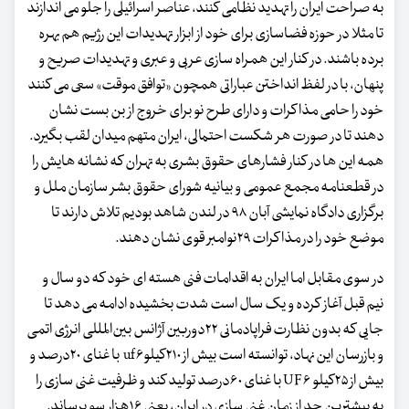
به صراحت ایران را تهدید نظامی کنند، عناصر اسرائیلی را جلو می اندازند
تا مثلا در حوزه فضاسازی برای خود از ابزار تهدیدات این رژیم هم بهره
برده باشند. در کنار این همراه سازی عربی و عبری و تهدیدات صریح و
پنهان، با در لفظ انداختن عباراتی همچون «توافق موقت» سعی می کنند
خود را حامی مذاکرات و دارای طرح نو برای خروج از بن بست نشان
دهند تا در صورت هر شکست احتمالی، ایران متهم میدان لقب بگیرد.
همه این ها در کنار فشارهای حقوق بشری به تهران که نشانه هایش را
در قطعنامه مجمع عمومی و بیانیه شورای حقوق بشر سازمان ملل و
برگزاری دادگاه نمایشی آبان ۹۸ در لندن شاهد بودیم تلاش دارند تا
موضع خود را در مذاکرات ۲۹نوامبر قوی نشان دهند.
در سوی مقابل اما ایران به اقدامات فنی هسته ای خود که دو سال و
نیم قبل آغاز کرده و یک سال است شدت بخشیده ادامه می دهد تا
جایی که بدون نظارت فراپادمانی ۲۲دوربین آژانس بین‌المللی انرژی اتمی
و بازرسان این نهاد، توانسته است بیش از ۲۱۰کیلوuf۶ با غنای ۲۰درصد و
بیش از ۲۵کیلو UF۶ با غنای ۶۰درصد تولید کند و ظرفیت غنی سازی را
به بیشترین حد از زمان غنی سازی در ایران، یعنی ۱۶هزار سو برساند.