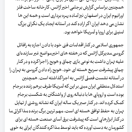
همچنین براساس گزارش برجامی اخیر آژانس، کارخانه ساخت فلز
اورانیوم ایران در اصفهان نیز آماده بهره برداری است و همه این ها
نشان می دهد ایران اگر اراده کند در آستانه ایجاد یک نگرانی بزرگ
امنیتی برای اروپا و آمریکا خواهد بود.
جمهوری اسلامی در کنار اقدامات فنی خود با دادن اجازه به رافائل
گروسی مدیرکل آژانس که در هفته های اخیر مواضع غیر سازنده‌ای
علیه تهران داشت به نوعی بازی چماق و هویج را اجرا کرده و در کنار
چماق پیشرفت سریع هسته ای خود، هویج راه دادن گروسی به تهران را
در آستانه نشست فصلی آژانس به اجرا گذاشته است. همچنین
استدلال منطقی ایران مبنی بر این که آمریکا طرف برهم زننده برجام
بوده است و اروپایی ها با دنباله روی از واشنگتن به شکست برجام
کمک کرده اند، در کنار صبر یک ساله ایران که نشانه روشنی از تمایل
تهران به حفظ توافق هسته ای است، مهم ترین برگ برنده مذاکراتی ما
در کنار ابزارهایی است که پیشرفت برق آسای صنعت هسته ای برای
کشورمان به دست آورده که باید توسط مذاکره کنندگان ایرانی به خوبی