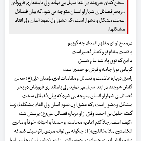
سخن گفتن هرچند در ابتدا سهل می نماید ولی با مقداری فرورفتن
در بحر فضائل بی شمار او انسان متوجه می شود که بیان فضائل
سخت مشکل و دشوار است «که عشق اول نمود آسان ولی افتاد
مشکلها»
در مدح تو ای مظهر اضداد چه گوییم
بالاست مقام تو و گفتار قصیر است
با این که تویی پادشه عالم هستی
کرباس تو را جامه و فرش تو حصیر است
راستی درباره عظمت و فضائل و مقامات امیرمؤمنان علی(ع) سخن
گفتن هرچند در ابتدا سهل می نماید ولی با مقداری فرورفتن در بحر
فضائل بی شمار او انسان متوجه می شود که بیان فضائل سخت
مشکل و دشوار است «که عشق اول نمود آسان ولی افتاد مشکلها» زیبا
گفته خلیل بن احمد وقتی از او درباره فضائل علی(ع) پرسش شد:
«کیف اصف رجلاً کتم اعادیه محاسنه و حسداً و احبّائه خوفاً و ما بین
الکلمتین ملأالخائفین؛(1) چگونه می توانم مردی را توصیف کنم که
دشمنانش از روی حسادت و دوستانش از ترس(دشمنان)محاسن او را