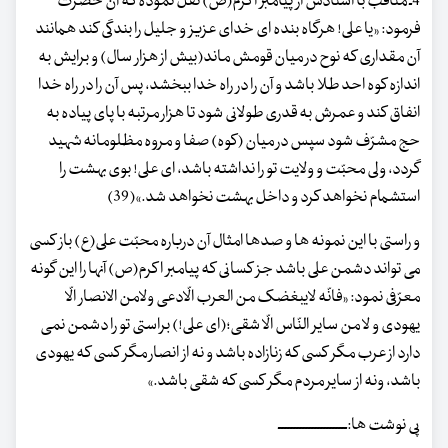
4ـ مناقب با اسنادش از پیامبر اکرم(ص) نقل نموده که آن حضرت
فرمود: «یا علی! هرگاه بنده ای خدای عزیز و جلیل را بندگی کند همانند
آن مقداری که نوح در میان قومش ماند(بیش از هزار سال) و برایش به
اندازه کوه احد طلا باشد و آن را در راه خدا ببخشد، پس آن را در راه خدا
انفاق کند و عمرش به قدری طولانی شود تا هزار مرتبه با پای پیاده به
حج مشرّف شود سپس در میان (کوه) صفا و مروه مظلومانه شهید
گردد، ولی محبّت و ولایت تو را نداشته باشد، ای علی! بوی بهشت را
استشمام نخواهد کرد و داخل بهشت نخواهد شد.»(39)
و راستی با این نمونه ها و صدها امثال آن درباره محبّت علی(ع) باز کسی
می تواند دشمن علی باشد جز کسانی که پیامبر اکرم(ص) آنها را این گونه
معرّفی نمود: «فانّه لایبغضک من العرب الّادعی ولامن الانصار الّا
یهودی و لا من سایر النّاس الّا شقی؛(ای علی!) براستی تو را دشمن نمی
دارد از عرب مگر کسی که زنازاده باشد و نه از انصار مگر کسی که یهودی
باشد، ونه از سایر مردم مگر کسی که شقی باشد.»
پی نوشت ها:ـــــــــــــــــــــــ