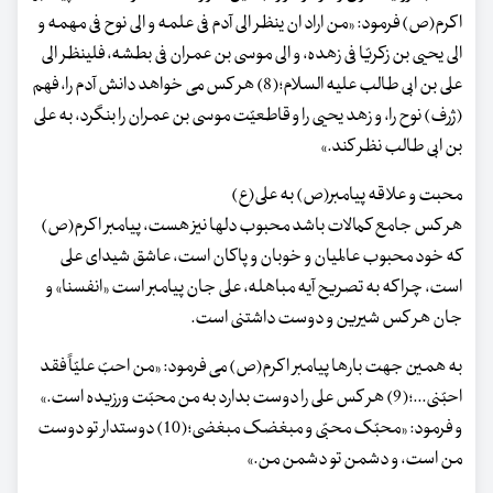
اکرم(ص) فرمود: «من اراد ان ینظر الی آدم فی علمه و الی نوح فی مهمه و
الی یحیی بن زکریّا فی زهده، و الی موسی بن عمران فی بطشه، فلینظر الی
علی بن ابی طالب علیه السلام؛(8) هر کس می خواهد دانش آدم را، فهم
(ژرف) نوح را، و زهد یحیی را و قاطعیّت موسی بن عمران را بنگرد، به علی
بن ابی طالب نظر کند.»
محبت و علاقه پیامبر(ص) به علی(ع)
هر کس جامع کمالات باشد محبوب دلها نیز هست، پیامبر اکرم(ص)
که خود محبوب عالمیان و خوبان و پاکان است، عاشق شیدای علی
است، چرا که به تصریح آیه مباهله، علی جان پیامبر است «انفسنا» و
جان هر کس شیرین و دوست داشتنی است.
به همین جهت بارها پیامبر اکرم(ص) می فرمود: «من احبّ علیّاً فقد
احبّنی...؛(9) هر کس علی را دوست بدارد به من محبّت ورزیده است.»
و فرمود: «محبّک محبّی و مبغضک مبغضی؛(10) دوستدار تو دوست
من است، و دشمن تو دشمن من.»