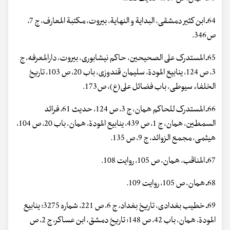
64ـ ابن کثیر دمشقی، البدایة و النهایة، بیروت، مکتبة المعارف، ج 7،
ص346.
65ـ المستدرک علی الصحیحین، حاکم نیشابوری، بیروت، دارالمعرفه، ج
3، ص 124، ینابیع المودة، سلیمان قندوزی، باب 20، ص 103، تاریخ
الخلفاء سیوطی، باب فضائل علی(ع)، ص173.
66ـ المستدرک للحاکم همان، ج 3، ص 124، حدیث 61، فرائد
السمطین، همان، ج 1، ص 439، ینابیع المودة، همان، باب 20، ص 104،
هیثمی، مجمع الزوائد، ج 9، ص 135.
67ـ المناقب، همان، ص 105، روایت 108.
68ـ همان، ص 105، روایت 109.
69ـ خطیب بغدادی، تاریخ بغداد، ج 6، ص 221، شماره 3275؛ ینابیع
المودة، همان، باب 42، ص 148؛ تاریخ دمشق، ابن عساکر، ج 2، ص