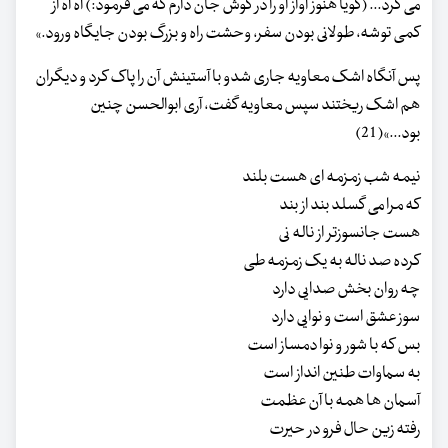
می کرد... (گویا هنوز آواز او را در گوش جان دارم که می فرمود:) آه آه از
کمی توشه، طولانی بودن سفر، وحشت راه و بزرگ بودن جایگاه ورود.»
پس آنگاه اشک معاویه جاری شدو با آستینش آن را پاک کرد و دیگران
هم اشک ریختند سپس معاویه گفت، آری ابوالحسن چنین
بود...»(21)
نیمه شب زمزمه ای هست بلند
که مرا می گسلد بند از بند
هست جانسوزتر از ناله نی
کرده صد ناله به یک زمزمه طی
چه روان بخش صدایی دارد
سوز عشق است و نوایی دارد
بس که با شور و نوا دمساز است
به سماوات طنین انداز است
آسمان ها همه با آن عظمت
رفته زین حال فرو در حیرت