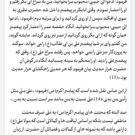
فرمود: ادعوا الیّ حبیبی؛ محبوب مرا بخوانید، من به سراغ ابی بکر رفتم و
او را احضار نمودم. وقتی ابابکر بر پیغمبر داخل شد حضرت نظری به
سوی او افکند سپس از او روی گردانید و (برای مرتبه دوم) فرمود: «ادعوا
الیّ حبیبی؛ محبوب مرا بخوانید. آنگاه حفصه عمر را احضار کرد پیغمبر
همان گونه که از ابی بکر روی گردانید از عمر نیز روی گرداند. عایشه گوید:
من گفتم وای بر شما پیغمبر علی بن ابی طالب(ع) را می خواند، سوگند
به پروردگار جز علی را نمی خواهد. پس رفتند سراغ علی (ع)، وقتی که
پیغمبر علی را دید، او را محکم به سینه چسبانید آنگاه در گوش آن
حضرت هزار حدیث بیان فرمود که هر حدیثی راهگشای هزار حدیث
بود.»(13)
از ابن عباس نقل شده است که پیامبر اکرم(ص) فرمود: «علیّ منّی مثل
رأسی من بدنی؛(14) علی نسبت به من مانند سر است نسبت به بدن.»
صد البته که محبّت های پیامبر اکرم(ص) به علی صرف محبّت
عاطفی نیست بلکه بر اساس لیاقت ها و کمالاتی است که مولا علی(ع)
دارا می باشد که به نمونه هایی از کمالات و فضائل آن حضرت، از زبان