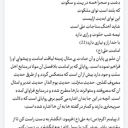
دشت و صحرا همه در بهت و سکوت
که بلند است نوای ملکوت
این نوای ابدیت ازلیست
شاید آهنگ مناجات علی است
نیمه شب خلوت و رازی دارد
با خدا راز و نیازی دارد(22)
امامت علی(ع)
آن علم بی پایان و آن عبادت بی مثال زمینه لیاقت امامت و پیشوایی او را
فراهم نموده است. روایاتی که بر امامت بلافصل آن مولا در منابع اهل
سنّت وجود دارد بیش از آن است که منعکس گردد و از طرفی حدیث
معروف ثقلین، حدیث منزلت، حدیث یوم الدّار، حدیث غدیر و امثال
آن که معروفند و متواترند بارها مطرح شده و در منابع فراوانی آمده
است. آنچه در این جا بدان اشاره می کنیم برخی روایاتی است که دلالت
صریحتری دارند و کمتر در گفته ها به آن ها اشاره شده است:
1ـ پیامبر اکرم(ص) به علی(ع) فرمود: انگشتر به دست راست کن تا از
مقرّبین باشی،عرض کرد یا رسول اللّه ؟ چه انگشتری بر دست کنم.