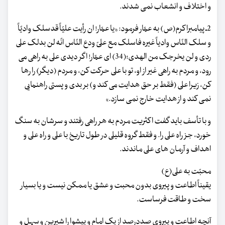
و اختلاف و انشعاب نمی شدند.
2ـ پیامبراکرم(ص) به عمّار فرمود: «یا عمّار! ان رأیت علیّاً قدسلک وادیّاً
و سلک النّاس وادیاً غیره فاسلک مع علیّ ودع النّاس انّه لن بدلک علی
ردی و لن یخرجک من الهدی؛(34) ای عمّار! اگر دیدی علی به راهی می
رود، و مردم به راهی غیر از او، تو با علی حرکت کن، و مردم (دیگر) را رها
کن، زیرا علی (فقط بر حق هدایت می کند و) بر بدی و پستی راهنمایی
نمی کند و از هدایت خارج نمی سازد.»
و با تأسف باید گفت اکثریت مردم به هر راهی رفتند و سرشان به سنگ
خورد، جز راه علی را. و فقط گروه قلیلی در طول تاریخ با علی و راه علی و
اهداف و آرمان های علی ماندند.
محبّت به علی(ع)
یقیناً اطاعت و پیروی بدون محبت و عشق یا ممکن نیست و یا بسیار
سخت و طاقت فرساست.
آنچه اطاعت و پیروی صددرصد از یک امام و پیشوا را شیرین و سهل و