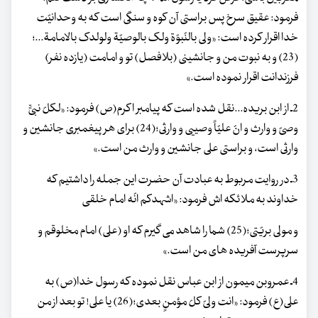
فرمود: عقیق سرخ پس براستی آن کوه و سنگی است که به وحدانیّت
خدا اقرار کرده است: «ولی بالنّبوّة ولک بالوصیّة ولولدک بالامامة...؛
(23) و به نبوت من و جانشینی (بلافصل) تو و امامت (یازده نفر)
فرزندانت اقرار نموده است.»
2ـ از ابن بریده...نقل شده است که پیامبر اکرم(ص) فرمود: «لکلّ نبیٍّ
وصیّ و وارث و انّ علیّاً وصییی و وارثی؛(24) برای هر پیغمبری جانشین و
وارثی است، و براستی علی جانشین و وارث من است.»
3ـ در روایت مربوط به عبادت آن حضرت این جمله را داشتیم که
خداوند به ملائکه اش فرمود: «اشهدکم انّه امام خلقی
و مولی بریّتی؛(25) شما را شاهد می گیرم که او (علی) امام مخلوقم و
سرپرست آفریده های من است.»
4ـ عمروبن میمون از ابن عباس نقل نموده که رسول خدا(ص) به
علی(ع) فرمود: «انت ولیّ کلّ مؤمنٍ بعدی؛(26) یا علی! تو بعد از من