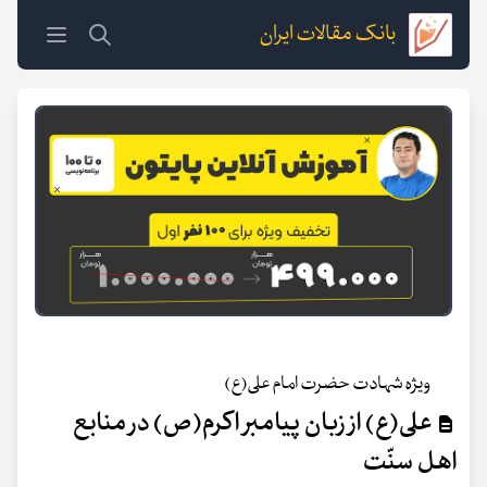
بانک مقالات ایران
ویژه شهادت حضرت امام علی(ع)
علی(ع) از زبان پیامبر اکرم(ص) در منابع
اهل سنّت