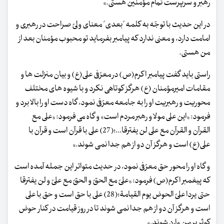
رهبر و سرپرست تمام مؤمنین هستی.»
در این حدیث با توجّه به کلمه "بعدی" معنای ولیّ صراحت در رهبری و
امامت دارد، و معنی ندارد که پیامبر بفرماید تو محبوب مؤمنان بعد از
من هستی.
راستی باید گفت پیامبر اکرم(ص) در معرّفی علی(ع) و بیان منزلت ها و
مقامات امیرمؤمنان (ع) هرگز کوتاهی نکرد و با شیوه های مختلف
محوریت و رهبریت او را به جامعه معرّفی نمود، گاه دست او را بالا برد و
فرمود: «این علی مولا و رهبر مردم است» و گاه می فرمود: «علی مع
القرآن و القرآن مع علی لن یفترقا...؛(27) علی با قرآن است و قرآن با
علی(ع) است و هرگز آن دو از هم جدا نمی شوند.»
و گاه او را محور حق معرّفی نمود، در حدیث متواتر این جمله آمده است
که پیغمبر اکرم(ص) فرمود: «علیّ مع الحقّ و الحقّ مع علیّ و لن یفترقا
حتی یردا علیّ الحوض یوم القیامة؛(28) علی با حق است و حق با علی
است و هرگز آن دو از هم جدا نمی شوند تا در روز قیامت در کنار حوض
کوثر بر من وارد شوند.»