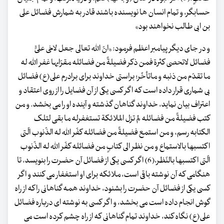
حسابگر، و تمام انسان ها نویسنده باشند قادر به شمارش فضائل علی
بن ابی طالب نخواهند بود»
و در جای دیگر پیامبر اعظم فرمود: «انّ اللّه تعالی جعل لاخی علیٍّ
فضائل لاتحصی کثرة فمن ذکر فضیلةً من فضائله مقرّابها غفر اللّه له
ما تقدّم من ذنبه و ماتأخّر؛ براستی خداوند برای برادرم علی(ع) فضائل
بی شماری قرار داده است که اگر کسی یکی از آن فضایل را از روی اعتقاد و
اعتراف بیان نماید، خداوند گناهان گذشته و آینده او را می بخشد. و من
کتب فضیلةً من فضائله لم تزل الملائکة تستغفرله ما بقی لتلک
الکتابه رسم، و من استمع فضیلةً من فضائله کفّر اللّه له الذّنوب الّتی
اکتسبها بالاستماع و من نظر الی کتابٍ من فضائله کفّر اللّه له الذّنوب
الّتی اکتسبها بالنّظر،(6) اگر کسی یکی از فضائل آن حضرت را بنویسد، تا
هنگامی که آن نوشته باقی است، ملائکه برای او استغفار می کنند و اگر
کسی یکی از فضائل آن حضرت را بشنود، خداوند همه گناهانی را که از راه
گوش انجام داده است می بخشد، و اگر کسی به نوشته ای درباره فضائل
علی(ع) نگاه کند، خداوند تمام گناهانی که از راه چشم کرده است می