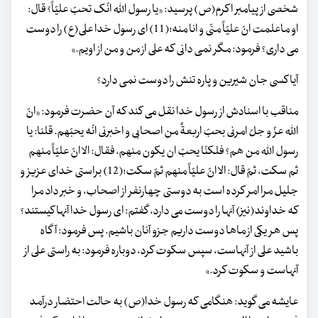
شخصی از پیامبر اکرم(ص) پرسید: «یا رسول اللّه انّک تحبّ علیّاً؟ قال:
او ماعلمت انّ علیّاً منّی و انا منه؛(11) ای رسول خدا علی(ع) را دوست
می داری؟ فرمود: مگر نمی دانی که علی از من و من از اویم.»
آیا کسی جان شیرین و پاره تنش را دوست نمی دارد؟
مناقب با اسنادش از رسول خدا نقل می کند که آن حضرت فرمود: «انّ
اللّه عزّ و جلّ امرنی بحبّ اربعةٌ من اصحابی و اخبرنی انّه یحبّهم. قلنا: یا
رسول اللّه من هم؟ فلکنّا یحبّ ان یکون منهم، فقال: الا انّ علیّاً منهم
ثم سکت، ثمّ قال: الا انّ علیّاً منهم ثمّ سکت؛(12) براستی خدای عزیز و
جلیل مرا امر کرده است به دوستی چهارنفر از اصحاب، و خبر داد مرا
که خداوند(نیز) آنها را دوست می دارد، گفتم: ای رسول خدا آنها کیستند؟
پس هر یکی از ماها دوست داریم جزو آنان باشیم. پس فرمود: آگاه
باشید علی از آنهاست، سپس سکوت کرد، دوباره فرمود: به راستی علی از
آنهاست و سکوت کرد.»
عایشه می گوید: هنگامی که رسول خدا(ص) به حالت احتضار درآمد