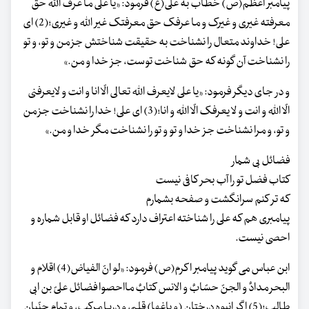
پیامبر اعظم(ص) خطاب به علی(ع) فرمود: «یا علی ما عرف اللّه حق
معرفته غیری و غیرک و ما عرفک حق معرفتک غیر اللّه و غیری؛(2) ای
علی! خداوند متعال را نشناخت به حقیقت شناختش جز من و تو، و تو
را نشناخت آن گونه که حق شناخت توست، جز خدا و من.»
و در جای دیگر فرمود: «یا علی لایعرف اللّه تعالی الّا انا و انت و لایعرفنی
الّا اللّه و انت و لا یعرفک الّا اللّه و انا؛(3) ای علی! خدا را نشناخت جز من
و تو، و مرا نشناخت جز خدا و تو و تو را نشناخت مگر خدا و من.»
فضائل بی شمار
کتاب فضل تو را آب بحر کافی نیست
که تر کنم سرانگشت و صفحه بشمارم
پیامبری هم که علی را شناخته اعتراف دارد که فضائل او قابل شماره و
احصی نیست.
ابن عباس می گوید پیامبر اکرم(ص) فرمود: «لو انّ الفیاض(4) اقلام و
البحر مدادٌ و الجنّ حسّابٌ و الانس کتابٌ مااحصوا فضائل علیّ بن ابی
طالبٍ؛(5) اگر انبوه درختان (و باغها) قلم، و دریا مرکب، و تمام جنّیان