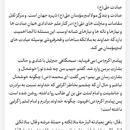
عبادت علی(ع)
عبادت و بندگی مولا امیر مؤمنان علی(ع) شهره جهان است، و مرکز ثقل
مقامات و منزلت های علی(ع) در کنار علم خدادادی همان عبادت ها
و نمازها و ناله ها و نیازهای شبانه اوست، این مسئله تا آنجا اهمیت
دارد که خداوند به ملائکه مباهات و فخرفروشی بوسیله عبادت های
امیرمؤمنان می کند.
پیامبر اکرم(ص) می فرماید: صبحگاهی جبرئیل با شادی و حالت
بشارت بر من وارد شد. گفتم حبیب من چه شده تو را خوشحال و
بشارت رسان می بینم؟ پس گفت: ای محمد!(ص) چگونه خوشحال
نباشم و حال آن که چشمم بخاطر اکرامی که خداوند نسبت به برادرت
و جانشینت و امام امتت علی بن ابی طالب روا داشته، روشن شده است،
پس پیامبر اکرم(ص) فرمود: چگونه خداوند برادرم و امام امتم را گرامی
داشته است؟
«قال: باهی بعبادته البارحة ملائکته و حملة عرشه و قال: ملائکتی