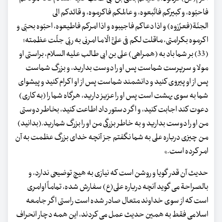
فاحبّوه، و کبیرکم فاتّبعوه، و عالمکم فاکرموه، و قائدکم الی
الجنّة(فعزّزوه) و اذا دعاکم فاجیبوه و اذا امرکم فاطیعوه، احبّوه بحبّی و
اکرموه بکرامتی، ماقلت لکم فی علیٍّ الّا ما امرنی به ربّی جلّت عظمته؛
(33) بر شما باد به (همراهی) علی بن ابی طالب علیه السلام، براستی او
مولا و سرپرست شماست پس او را دوست بدارید، و بزرگ شماست
پس از او پیروی کنید و دانشمند شماست پس از او اکرام کنید و پیشوای
شما به سوی بهشت است پس او را عزیز دارید، هرگاه شما را (به کاری)
دعوت کند اجابت کنید، و اگر دستور داد اطاعت کنید، بخاطر دوستی
من او را دوست بدارید و به خاطر بزرگی من او را بزرگ شمارید.(بدانید)
من چیزی درباره علی به شما نگفتم جز آنچه خدای بزرگ عظمت به آن
امر کرده است.»
حدیث آن قدر گویا و روشن است که نیازی به هیچ توضیحی ندارد، و
بالصراحة می گوید آنچه درباره علی(ع) سفارش شده، تماماً اوامری
است که از سوی خداوند متعال صادر شده است راستی اگر جامعه
اسلامی فقط به همین حدیث عمل می کردند، این همه دچار انحراف