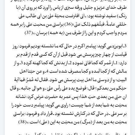
طرف خدای عزیز و جلیل ورقه سبزی از یاس را آورد که بر روی آن (با
رنگ) سفید نوشته بود: «انی افترضت محبّة علیّ بن ابی طالب علی
خلقی عامةً، فبلّغهم ذلک عنّی؛(36) براستی من محبت علی را بر همه
مردم واجب کردم و این را از طرف من (به همه) برسان.»(37)
3ـ ابوبرزه می گوید: پیامبر اکرم در حالی که ما نشسته بودیم فرمود: روز
قیامت از چهار چیز پرسش می شود قبل از آن که کسی قدم از قدم بر
دارد: 1ـ از عُمر که کجا فانی نموده 2ـ از بدنش که کجا کهنه کرده 3ـ و از
مالش که از کجا آمده و کجا مصرف شده است 4ـ و عن حبّنا اهل
البیت؛ و از دوستی ما اهل بیت پرسش می شود. فقال له عُمَرُ: فما آیة
حبّکم من بعدکم؟ قال: فوضع یده علی رأس علیّ ـ و هو الی جانبه ـ و قال
ان حبّی من بعدی حبّ هذا؛ پس عمر به حضرت عرض کرد: نشانه
محبّت به شما بعد از شما چیست؟ راوی می گوید: پیامبر دست خود را
بر سر علی ـ در حالی که در کنارش نشسته بود ـ قرار داد و فرمود: براستی
محبّت به من بعد از (مرگ) من محبّت به این (علی) است.»(38)