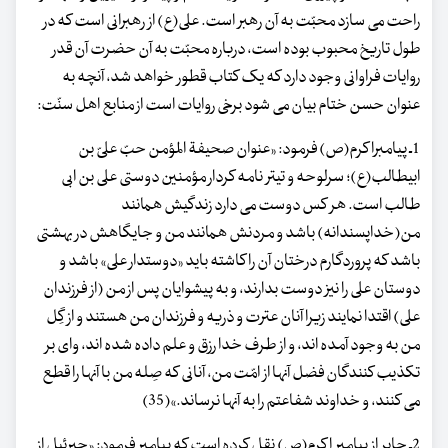
راحت می سازد محبّت به آن رهبر است. علی(ع) از رهبرانی است که در
طول تاریخ محبوب بوده است، درباره محبّت به آن حضرت آن قدر
روایات فراوانی وجود دارد که یک کتاب قطور خواهد شد، آنچه به
عنوان حسن ختام بیان می شود برخی روایات است از منابع اهل سنّت:
1ـ پیامبراکرم(ص) فرمود: «عنوان صحیفة المؤمن حبّ علیّ بن
ابیطالب(ع)؛ سرلوحه و تیتر نامه کردار مؤمنین دوستی علی بن ابی
طالب است. هر کس دوست می دارد زندگیش همانند
من(خداپسندانه) باشد و مردنش همانند من و جایگاهش در بهشتی
باشد که پروردگارم درختان آن را کاشته باید «دوستدار علی» باشد و
دوستان علی را نیز دوست بدارند، و به پیشوایان پس از من (از فرزندان
علی) اقتدا نمایند زیرا آنان عترت و ذریه و فرزندان من هستند و از گِل
من به وجود آمده اند، و از طرف خدا رزق و علم داده شده اند، وای بر
تکذیب کنندگان فضل آنها از امّت من، آنانی که صِله من با آنها را قطع
می کنند، و خداوند شفاعتم را به آنها نرساند.»(35)
2ـ جابر از پیامبر اکرم(ص) نقل کرده است که پیامبر فرمود: «جبرئیل از