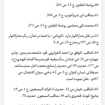
40ـ روضة المتقین، ج 13، ص 265.
41ـ مناقب ابن شهرآشوب، ج 3، ص 268.
42ـ محمد تقی مجلسی، روضة المتقین، ج 13، ص 273.
43ـ در نقل بحارالانوار دارد، «الرّیاض = با همه درختان» رـ ک بحارالانوار،
ج 28، ص 197 و بحار ج 35، ص 8 ـ 9.
44ـ المناقب، الموفق بن احمد الخوارزمی، قم، جامعه مدرسین، چاپ
چهارم، ص 32، ابن شاذان، مأة منقبه، قم مدرسة الامام المهدی(ع)،
ص 177، حدیث 99، این حدیث را منابع متعدد اهل سنت مانند،
عسقلانی، لسان المیزان، ج 5، ص 62، ذهبی، میزان الاعتدال، ص
467و...نقل نموده است.
45ـ المناقب، همان ص 32، حدیث 2؛ فرائد السمطین، ج 1، ص 19،
ینابیع المودة، قندوزی باب 56، مناقب السبعون، حدیث 70.