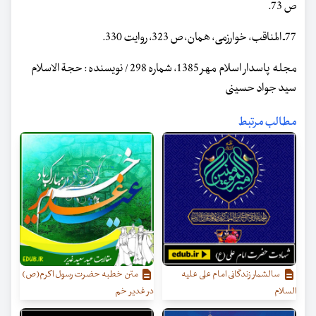
ص 73.
77ـ المناقب، خوارزمی، همان، ص 323، روایت 330.
مجله پاسدار اسلام مهر 1385، شماره 298 / نویسنده : حجة الاسلام
سید جواد حسینی
مطالب مرتبط
سالشمار زندگانی امام علی علیه
متن خطبه حضرت رسول اکرم(ص)
السلام
در غدیر خم