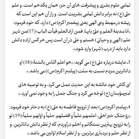
تمامی علوم بشری و پیشرفت های آن جزء همان یکدهم است، و علم
علی(ع) نه برابر دانش تمامی بشریت است. و راز آن هم این است که
ریشه در مهبط وحی الهی یعنی پیغمبر اکرم(ص) دارد، که خود فرمود:
«انا مدینة العلم و علیٌ بابها، فمن ارادالعلم فیأت الباب؛(17)من شهر
علم (الهی و وحیانی) هستم و علی دَرِ آن است پس هر کس اراده دانش
دارد باید از درب (شهر) وارد شود».
3ـ عایشه درباره علی(ع) می گوید: «هو اعلم النّاس بالسّنة؛(18) او
داناترین مردم نسبت به سنّت (پیامبر اکرم(ص)) می باشد.»
ای کاش خود عائشه به این حدیث عمل می کرد، و به توصیه های
امیرمؤمنان(ع) توجّه می کرد و جنگ جمل را به وجود نمی آورد.»
4ـ پیامبر اکرم(ص) بعد از تزویج فاطمه به علی(ع) به دختر خود فرمود:
«زوّجتک خیر اهلی، اعلمهم علماً و افضلهم حلماً و اوّلهم سلماً؛(19) تو
را به تزویج بهترین بستگانم و اهلم درآوردم، که از نظر دانش داناترین، و
از نظر حلم و بردباری برترین، و از نظر اسلام اوّلین می باشد.»