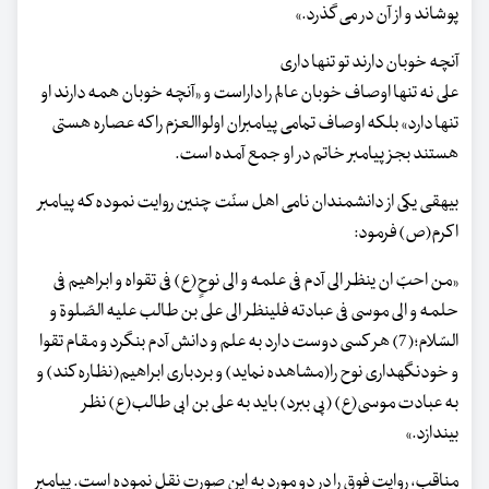
پوشاند و از آن در می گذرد.»
آنچه خوبان دارند تو تنها داری
علی نه تنها اوصاف خوبان عالم را داراست و «آنچه خوبان همه دارند او
تنها دارد» بلکه اوصاف تمامی پیامبران اولواالعزم را که عصاره هستی
هستند بجز پیامبر خاتم در او جمع آمده است.
بیهقی یکی از دانشمندان نامی اهل سنّت چنین روایت نموده که پیامبر
اکرم(ص) فرمود:
«من احبّ ان ینظر الی آدم فی علمه و الی نوحٍ(ع) فی تقواه و ابراهیم فی
حلمه و الی موسی فی عبادته فلینظر الی علی بن طالب علیه الصّلوة و
السّلام؛(7) هر کسی دوست دارد به علم و دانش آدم بنگرد و مقام تقوا
و خودنگهداری نوح را(مشاهده نماید) و بردباری ابراهیم(نظاره کند) و
به عبادت موسی(ع) (پی ببرد) باید به علی بن ابی طالب(ع) نظر
بیندازد.»
مناقب، روایت فوق را در دو مورد به این صورت نقل نموده است. پیامبر