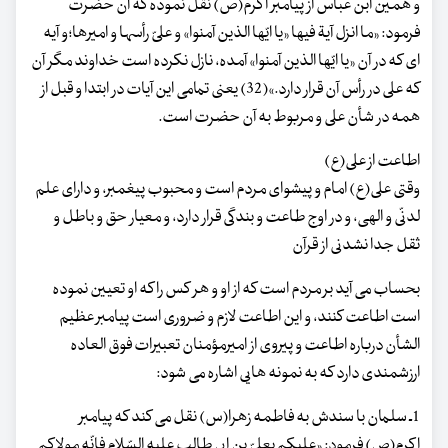
و همین ابن عباس از پیامبر اکرم(ص) نقل نموده که آن حضرت
فرمود: «ما انزل آیة فیها «یا ایّها الذین آمنوا» و علیّ رأسها و امیرها؛و آیه
ای که در آن «یا ایّها الذین آمنوا» آمده، نازل نکرده است خداوند مگر آن
که علی در رأس آن قرار دارد.»(32) یعنی تمامی این آیات در ابتدا و قبل از
همه در شأن علی و مربوط به آن حضرت است.
اطاعت از علی(ع)
وقتی علی(ع) امام و پیشوای مردم است و محبوب پیغمبر، و دارای علم
لدنّی و الهی، و در اوج طاعت و بندگی قرار دارد، و معیار حق و باطل و
ثقل جدا نشدنی از قرآن
بحساب می آید بر مردم است که از او و هر کس را که او تعیین نموده
است اطاعت کنند، و این اطاعت لازم و ضروری است پیامبر عظیم
الشأن درباره اطاعت و پیروی از امیرمؤمنان تعبیرات فوق العاده
ارزشمندی دارد که به نمونه هایی اشاره می شود:
1ـ سلمان با سندش به فاطمه زهرا(س) نقل می کند که پیامبر
اکرم(ص) فرمود: «علیکم بعلیّ بن ابی طالب علیه السّلام فانّه مولاکم