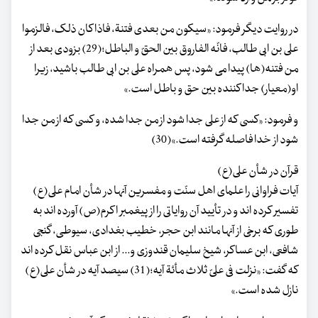
در روایت دیگر فرمود: «سیکون من بعدی فتنة، فاذا کان ذلک، فالزموا
علی بن ابی طالب، فانّه الفاروق بین الحقّ و الباطل؛(29) بزودی بعد از
من فتنه(ها) پیدا می شود، پس همراه علی بن ابی طالب باشید، زیرا
او(معیار) جدا کننده بین حق و باطل است.»
و فرمود: «کسی که از علی جدا شود از من جدا شده، و کسی که از من جدا
شود از خدا فاصله گرفته است.»(30)
قرآن در شأن علی(ع)
آیات فراوانی را علمای اهل سنّت و مفسرین آنها در شأن امام علی(ع)
تفسیر کرده اند و در تأیید آن روایاتی را از پیغمبر اکرم(ص) آورده اند به
طوری که برخی از آنها مانند ابن حجر، خطیب بغدادی، سیوطی، گنجی
شافعی، ابن عساکر، شیخ سلیمان قندوزی و... از ابن عباس نقل کرده اند
که گفت: «نزلت فی علیّ ثلاث مأئة آیه؛(31) سیصد آیه در شأن علی(ع)
نازل شده است.»