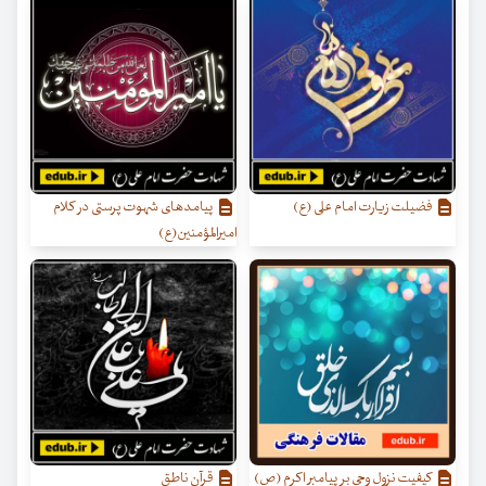
فضيلت زيارت امام على (ع)
پیامدهای شهوت پرستی در کلام
امیرالمؤمنین(ع)
کیفیت نزول وحی بر پیامبر اکرم (ص)
قرآن ناطق