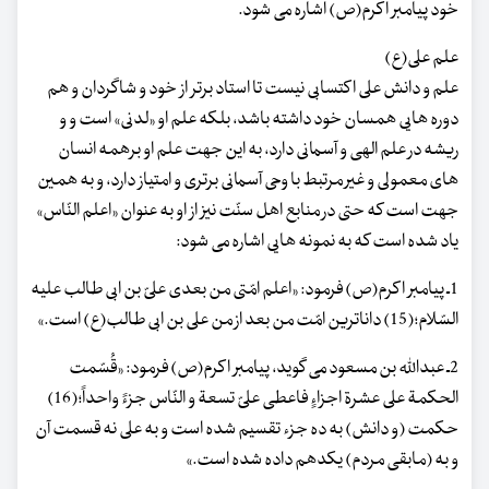
خود پیامبر اکرم(ص) اشاره می شود.
علم علی(ع)
علم و دانش علی اکتسابی نیست تا استاد برتر از خود و شاگردان و هم
دوره هایی همسان خود داشته باشد، بلکه علم او «لدنی» است و و
ریشه در علم الهی و آسمانی دارد، به این جهت علم او برهمه انسان
های معمولی و غیر مرتبط با وحی آسمانی برتری و امتیاز دارد، و به همین
جهت است که حتی در منابع اهل سنّت نیز از او به عنوان «اعلم النّاس»
یاد شده است که به نمونه هایی اشاره می شود:
1ـ پیامبر اکرم(ص) فرمود: «اعلم امّتی من بعدی علیّ بن ابی طالب علیه
السّلام؛(15) داناترین امّت من بعد از من علی بن ابی طالب(ع) است.»
2ـ عبداللّه بن مسعود می گوید، پیامبر اکرم(ص) فرمود: «قُسّمت
الحکمة علی عشرة اجزاءٍ فاعطی علیّ تسعة و النّاس جزءً واحداً؛(16)
حکمت (و دانش) به ده جزء تقسیم شده است و به علی نه قسمت آن
و به (مابقی مردم) یکدهم داده شده است.»