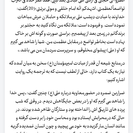
انظروا الی حجّتی فی ارضی علی عبادی بعد نبیّی، فقد عفر خدّه فی التّراب
تواضعاً لعظمتی، اشهدکم انّه امام خلقی و مولی بریّتی؛(20)گفت:
خداوند با عبادت دیشب علی بر ملائکه و حاملان عرش مباهات
نموده است. و فرموده است: ملائکه من نگاه کنید به حجّتم بر
برندگانم در زمین بعد از پیغمبرم، براستی صورت و گونه اش بر خاک
نهاده است بخاطر تواضع در مقابل عظمت من، شما را شاهد می گیرم
که او (علی) پیشوای مخلوقم، و سرپرست مردمان من می باشد.»
در منابع شیعه آن قدر از عبادت امیرمؤمنان(ع) سخن به میان آمده که
نیاز به یک کتاب دارد، خالی از لطف نیست که به ترجمه یک روایت
اشاره کنیم:
ضراربن ضمره در حضور معاویه درباره علی(ع) چنین گفت: «پس خدا
را شاهد می گیرم که او را در بعض جایگاهش دیدم. در وقتی که شب
پرده های تاریکی اش را انداخته بود و ستارگان ظاهر شده بودند، در
حالی که در محرابش ایستاده بود و محاسن خود را بر دست گرفته و
مانند انسان مار گزیده به خود می پیچید و چون انسان غمدیده گریه