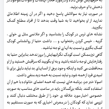
به حرفهایش گوش داده و در مورد افکار، ابهامات و سوالات موجود در
ذهنش با او حرف بزنید.
در صورت نیاز به سوالاتش پاسخ دهید و اگر در آن زمینه اطلاعاتی
ندارید از او بخواهید تا به شما وقت بدهد تا از افراد مطلع کمک
بگیرید.
نشانه های ترس در کودک را بشناسید و اگر علانمی مثل بی خوابی ،
گریه ، خیس کردن رختخواب و .... داشت حتما از روانشناس کودک
کمک بگیری و نسبت به آنها بی توجه نباشید .
گاهی نیز ممکن است کودک نگرانیهایش را بروز ندهد بنابراین حتما به
رفتارهایش توجه داشته باشید و به او بگویید که مراقبش هستید و از او
محافظت می کنید و اینکه وجود برخی از انسانهای بد نباید دلیلی برای نا
امیدی فرد از همه شود و نباید نسبت به همه دید منفی داشت.
اصولا خبر جزء برنامه هایی نیست که همه اعضای خانواده با هم از آن
استفاده کنند. بلکه بزرگسالان باید در ساعت های مناسب به صورت
خصوصی اخبار مورد علاقه ی خود را از طرق مختلف دنبال کنند و
لزومی ندارد که کودکان را در معرض اخباری که به صورت مستقیم به