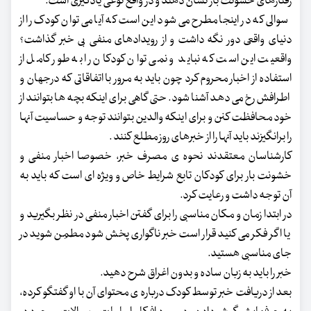
رفتارهای خشونت بار نشان دهند و در واقع نوعی یادگیری است.
سوالی که در اینجا مطرح می شود این است که آیا می توان کودک را از
دنیای واقعی دور نگه داشت و از رویدادهای منفی بی خبر گذاشت؟
واقعیت این است که نباید و نمی توان کودکان را به طور کامل از
استفاده از اخبار محروم کرد چون باید به مرور با اتفاقاتی که درجهان و
اطرافش رخ می دهد آشنا شود. حتی گاهی برای اینکه بچه ها بتوانند از
خود محافظت کنن و برای اینکه والدین بتوانند توجه و حساسیت آنها
را برانگیزند باید آنها را از خبرهای روز مطلع کنند .
کارشناسان معتقدند نحوه ی مصرف خبر، خصوصا اخبار منفی و
خشونت بار برای کودکان تابع شرایط خاص و ویژه ای است که باید به
آن توجه داشت و رعایت کرد.
در ابتدا زمان و مکان مناسبی را برای گفتن اخبار منفی در نظر بگیرید و
یا اگر فکر می کنید قرار است خبر ناگواری پخش شود مطمِن شوید در
جای مناسبی هستید.
خبر را باید به زبان ساده و بدون اغراق شرح دهید.
بعد از دریافت خبر توسط کودک درباره ی محتوای آن با او گفتگو کرده،