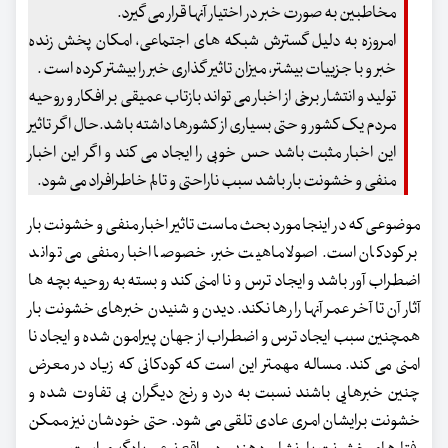
مخاطبین به صورت خبر در اختیار آنها قرار می گیرد.
امروزه به دلیل گسترش شبکه های اجتماعی، امکان پخش زنده
خبر و با جزییات بیشتر، میزان تاثیر گذاری خبر را بیشتر کرده است .
تولید و انتشار برخی از اخبار می تواند بازتاب عمیقی بر افکار و روحیه
مردم یک کشور و حتی بسیاری از کشورها داشته باشد.حال اگر تاثیر
این اخبار مثبت باشد حس خوبی را ایجاد می کند و اگر این اخبار
منفی و خشونت بار باشد سبب ناراحتی و تالم خاطرافراد می شود.
موضوعی که در اینجا مورد بحث ماست تاثیر اخبار منفی و خشونت بار
بر کودکان است. اصولا ماهیت خبر، خصوصا اخبار منفی می تواند
اضطراب آور باشد و ایجاد ترس و نا امنی کند و بسته به روحیه بچه ها
آثار آن تا آخر عمر آنها را رها نکند. دیدن و شنیدن خبرهای خشونت بار
همچنین سبب ایجاد ترس و اضطراب از جهان پیرامون شده و ایجاد نا
امنی می کند. مساله مهمتر این است که کودکانی که زیاد در معرض
چنین خبرهایی باشند نسبت به درد و رنج دیگران بی تفاوت شده و
خشونت برایشان امری عادی تلقی می شود. حتی خودشان نیز ممکن