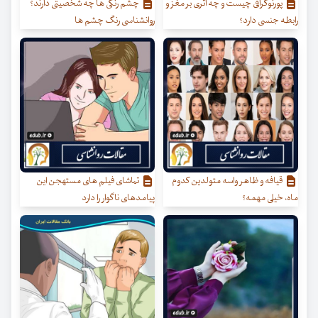
پورنوگرافی چیست و چه اثری بر مغز و
چشم رنگی ها چه شخصیتی دارند؟
رابطه جنسی دارد؟
روانشناسی رنگ چشم ها
قیافه و ظاهر واسه متولدین کدوم
تماشای فیلم های مستهجن این
ماه، خیلی مهمه؟
پیامدهای ناگوار را دارد