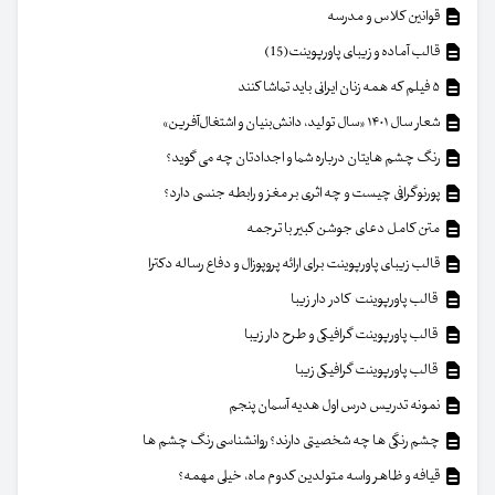
قوانین کلاس و مدرسه
قالب آماده و زیبای پاورپوینت(15)
۵ فیلم که همه زنان ایرانی باید تماشا کنند
شعار سال ۱۴۰۱ «سال تولید، دانش‌بنیان و اشتغال‌آفرین»
رنگ چشم هایتان درباره شما و اجدادتان چه می گوید؟
پورنوگرافی چیست و چه اثری بر مغز و رابطه جنسی دارد؟
متن کامل دعای جوشن کبیر با ترجمه
قالب زیبای پاورپوینت برای ارائه پروپوزال و دفاع رساله دکترا
قالب پاورپوینت کادر دار زیبا
قالب پاورپوینت گرافیکی و طرح دار زیبا
قالب پاورپوینت گرافیکی زیبا
نمونه تدریس درس اول هدیه آسمان پنجم
چشم رنگی ها چه شخصیتی دارند؟ روانشناسی رنگ چشم ها
قیافه و ظاهر واسه متولدین کدوم ماه، خیلی مهمه؟