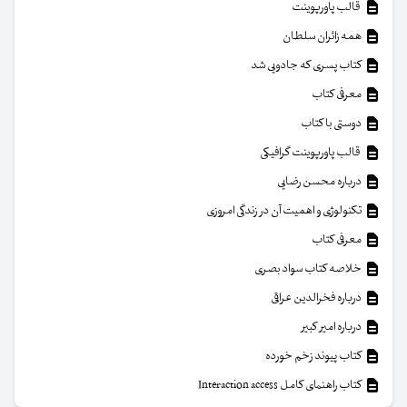
قالب پاورپوینت
همه زائران سلطان
کتاب پسری که جادویی شد
معرفی کتاب
دوستی با کتاب
قالب پاورپوینت گرافیکی
درباره محسن رضایی
تکنولوژی و اهمیت آن در زندگی امروزی
معرفی کتاب
خلاصه کتاب سواد بصری
درباره فخرالدین عراقی
درباره امیر کبیر
کتاب پیوند زخم خورده
کتاب راهنمای کامل Interaction access