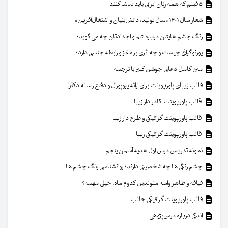
۵ فیلم که همه زنان ایرانی باید تماشا کنند
شعار سال ۱۴۰۱ «سال تولید، دانش‌بنیان و اشتغال‌آفرین»
رنگ چشم هایتان درباره شما و اجدادتان چه می گوید؟
پورنوگرافی چیست و چه اثری بر مغز و رابطه جنسی دارد؟
متن کامل دعای جوشن کبیر با ترجمه
قالب زیبای پاورپوینت برای ارائه پروپوزال و دفاع رساله دکترا
قالب پاورپوینت کادر دار زیبا
قالب پاورپوینت گرافیکی و طرح دار زیبا
قالب پاورپوینت گرافیکی زیبا
نمونه تدریس درس اول هدیه آسمان پنجم
چشم رنگی ها چه شخصیتی دارند؟ روانشناسی رنگ چشم ها
قیافه و ظاهر واسه متولدین کدوم ماه، خیلی مهمه؟
قالب پاورپوینت گرافیکی جالب
اندکی درباره درس‌پژوهی