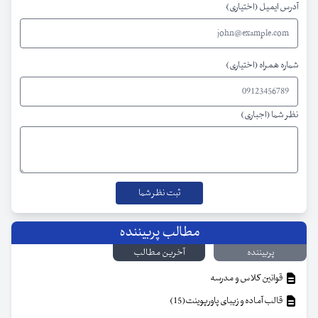
آدرس ایمیل (اختیاری)
شماره همراه (اختیاری)
نظر شما (اجباری)
مطالب پربیننده
پربیننده
آخرین مطالب
قوانین کلاس و مدرسه
قالب آماده و زیبای پاورپوینت(15)