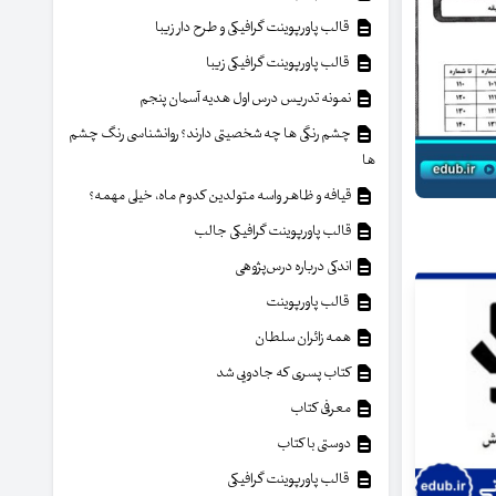
قالب پاورپوینت گرافیکی و طرح دار زیبا
قالب پاورپوینت گرافیکی زیبا
نمونه تدریس درس اول هدیه آسمان پنجم
چشم رنگی ها چه شخصیتی دارند؟ روانشناسی رنگ چشم
ها
قیافه و ظاهر واسه متولدین کدوم ماه، خیلی مهمه؟
قالب پاورپوینت گرافیکی جالب
اندکی درباره درس‌پژوهی
قالب پاورپوینت
همه زائران سلطان
کتاب پسری که جادویی شد
معرفی کتاب
دوستی با کتاب
قالب پاورپوینت گرافیکی