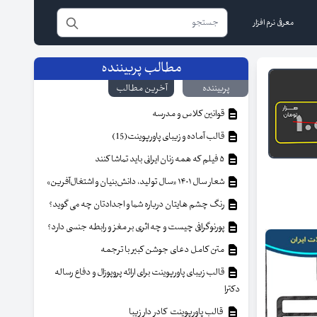
معرفی نرم افزار
مطالب پربیننده
پربیننده
آخرین مطالب
قوانین کلاس و مدرسه
قالب آماده و زیبای پاورپوینت(15)
۵ فیلم که همه زنان ایرانی باید تماشا کنند
شعار سال ۱۴۰۱ «سال تولید، دانش‌بنیان و اشتغال‌آفرین»
رنگ چشم هایتان درباره شما و اجدادتان چه می گوید؟
پورنوگرافی چیست و چه اثری بر مغز و رابطه جنسی دارد؟
متن کامل دعای جوشن کبیر با ترجمه
قالب زیبای پاورپوینت برای ارائه پروپوزال و دفاع رساله
دکترا
قالب پاورپوینت کادر دار زیبا