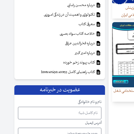
درباره محسن رضایی
گزینش
تکنولوژی و اهمیت آن در زندگی امروزی
می ایران
معرفی کتاب
خلاصه کتاب سواد بصری
درباره فخرالدین عراقی
درباره امیر کبیر
کتاب پیوند زخم خورده
کتاب راهنمای کامل Interaction access
عضویت در خبرنامه
استخدامی شغل
نام و نام خانوادگی
آدرس ایمیل