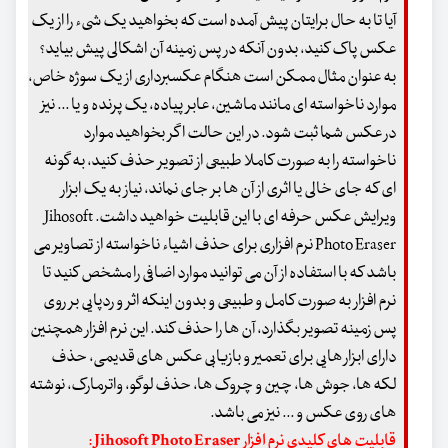
آیا تا به حال برایتان پیش آمده است که بخواهید یک شیء را از یک
عکس پاک کنید، بدون آنکه در پس زمینه آن اشکالی پیش بیاید؟
به عنوان مثال ممکن است هنگام عکسبرداری از یک سوژه خاص،
موارد ناخواسته ای مانند ماشین، عابر پیاده، یک پرنده و یا ... نیز
در عکس شما ثبت شود. در این حالت اگر بخواهید موارد
ناخواسته را به صورت کاملا طبیعی از تصویر حذف کنید، به گونه
ای که جای خالی یا اثری از آن ها بر جای نماند، نیاز به یک ابزار
ویرایش عکس حرفه ای با این قابلیت خواهید داشت. Jihosoft
Photo Eraser نرم افزاری برای حذف اشیاء ناخواسته از تصاویر می
باشد که با استفاده از آن می توانید موارد اضافی را مشخص کنید تا
نرم افزار به صورت کامل و طبیعی و بدون اینکه اثر و ردپایی بر روی
پس زمینه تصویر بگذارد، آن ها را حذف کند. این نرم افزار همچنین
دارای ابزار هایی برای تعمیر و بازیابی عکس های قدیمی، حذف
لکه ها، جوش ها، چین و چروک ها، حذف لوگو، واترمارک، نوشته
های روی عکس و ... نیز می باشد.
قابلیت های کلیدی نرم افزار Jihosoft Photo Eraser: