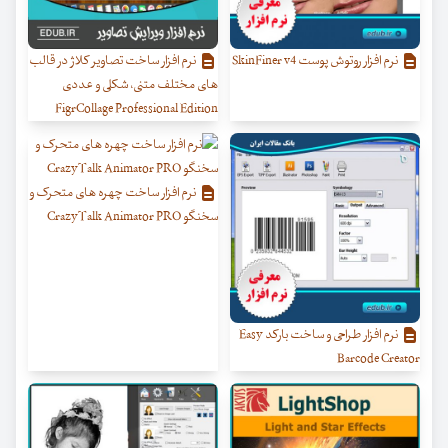
نرم افزار روتوش پوست SkinFiner v4
نرم افزار ساخت تصاویر کلاژ در قالب
های مختلف متنی، شکلی و عددی
FigrCollage Professional Edition
نرم افزار ساخت چهره های متحرک و
سخنگو CrazyTalk Animator PRO
نرم افزار طراحی و ساخت بارکد Easy
Barcode Creator