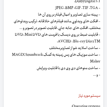
،DolbyDigital 5.1
- JPEG ،BMP ،GIF ،TIF ،TGA
- بهینه سازی تصاویر و اعمال فیلتر بر روی آن ها
- افکت های ویدئویی مانند فیلترهای خلاقانه، ترکیب ویدئوهای
مختلف، افکت های جابه جایی، قابلیت تصویر در تصویر و ...
- قابلیت ضبط بر روی دیسک با فرمت های DVD، Mini DVD
،AVCHD ، Blu-ray DiscsTM
- ساخت اسلاید شو از تصاویر مختلف
- ساخت موزیک های پس زمینه به کمک MAGIX Soundtrack
Maker
- ساخت منوهای دی وی دی با قابلیت ویرایش
- و ...
سیستم مورد نیاز
Operating systems: