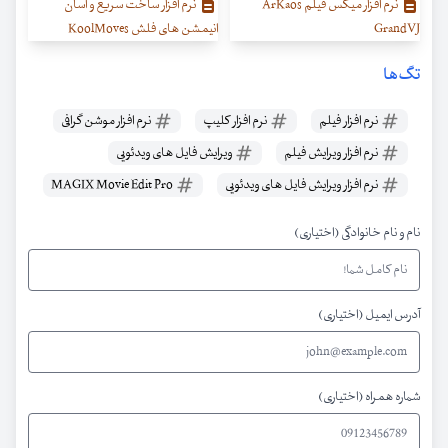
نرم افزار میکس فیلم ArKaos
نرم افزار ساخت سریع و آسان
GrandVJ
انیمشن های فلش KoolMoves
تگ‌ها
نرم افزار فیلم
نرم افزار کلیپ
نرم افزار موشن گرافی
نرم افزار ویرایش فیلم
ویرایش فایل های ویدئویی
نرم افزار ویرایش فایل های ویدئویی
MAGIX Movie Edit Pro
نام و نام خانوادگی (اختیاری)
آدرس ایمیل (اختیاری)
شماره همراه (اختیاری)