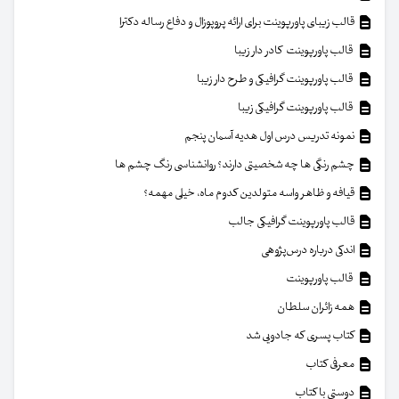
قالب زیبای پاورپوینت برای ارائه پروپوزال و دفاع رساله دکترا
قالب پاورپوینت کادر دار زیبا
قالب پاورپوینت گرافیکی و طرح دار زیبا
قالب پاورپوینت گرافیکی زیبا
نمونه تدریس درس اول هدیه آسمان پنجم
چشم رنگی ها چه شخصیتی دارند؟ روانشناسی رنگ چشم ها
قیافه و ظاهر واسه متولدین کدوم ماه، خیلی مهمه؟
قالب پاورپوینت گرافیکی جالب
اندکی درباره درس‌پژوهی
قالب پاورپوینت
همه زائران سلطان
کتاب پسری که جادویی شد
معرفی کتاب
دوستی با کتاب