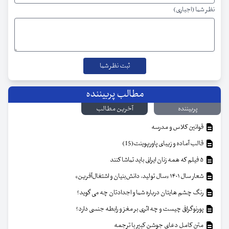
نظر شما (اجباری)
مطالب پربیننده
پربیننده
آخرین مطالب
قوانین کلاس و مدرسه
قالب آماده و زیبای پاورپوینت(15)
۵ فیلم که همه زنان ایرانی باید تماشا کنند
شعار سال ۱۴۰۱ «سال تولید، دانش‌بنیان و اشتغال‌آفرین»
رنگ چشم هایتان درباره شما و اجدادتان چه می گوید؟
پورنوگرافی چیست و چه اثری بر مغز و رابطه جنسی دارد؟
متن کامل دعای جوشن کبیر با ترجمه