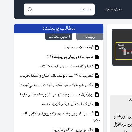
معرفی نرم افزار
مطالب پربیننده
پربیننده
آخرین مطالب
قوانین کلاس و مدرسه
قالب آماده و زیبای پاورپوینت(15)
۵ فیلم که همه زنان ایرانی باید تماشا کنند
شعار سال ۱۴۰۱ «سال تولید، دانش‌بنیان و اشتغال‌آفرین»
رنگ چشم هایتان درباره شما و اجدادتان چه می گوید؟
پورنوگرافی چیست و چه اثری بر مغز و رابطه جنسی دارد؟
متن کامل دعای جوشن کبیر با ترجمه
قالب زیبای پاورپوینت برای ارائه پروپوزال و دفاع رساله
 ابزار ها و
دکترا
 نرم افزار
قالب پاورپوینت کادر دار زیبا