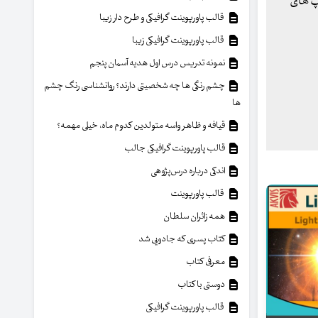
یپ های
قالب پاورپوینت گرافیکی و طرح دار زیبا
قالب پاورپوینت گرافیکی زیبا
نمونه تدریس درس اول هدیه آسمان پنجم
چشم رنگی ها چه شخصیتی دارند؟ روانشناسی رنگ چشم
ها
قیافه و ظاهر واسه متولدین کدوم ماه، خیلی مهمه؟
قالب پاورپوینت گرافیکی جالب
اندکی درباره درس‌پژوهی
قالب پاورپوینت
همه زائران سلطان
کتاب پسری که جادویی شد
معرفی کتاب
دوستی با کتاب
قالب پاورپوینت گرافیکی