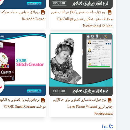
نرم افزار ساخت تصاویر کلاژ در قالب های
نر
مختلف متنی، شکلی و عددی FigrCollage
Barcode Creator
Professional Edition
نرم افزار آماده سازی تصاویر برای حکاکی و
نرم افزار تبدیل تصاویر به الگو
چاپ لیزری Laser Photo Wizard
دوخت STOIK Stitch Creator
Professional
تگ‌ها