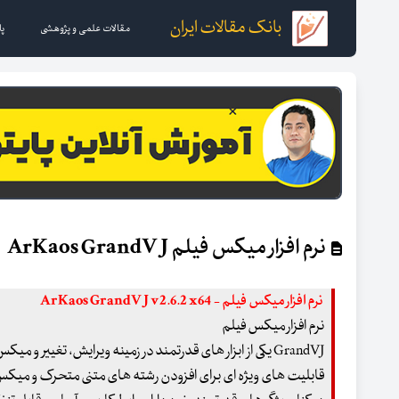
بانک مقالات ایران
مقالات علمی و پژوهشی
پا
نرم افزار میکس فیلم ArKaos GrandVJ
نرم افزار میکس فیلم - ArKaos GrandVJ v2.6.2 x64
نرم افزار میکس فیلم
GrandVJ یکی از ابزار های قدرتمند در زمینه ویرایش، تغییر 
قابلیت های ویژه ای برای افزودن رشته های متنی متحرک و میکس و ا