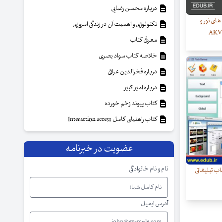
درباره محسن رضایی
های نور و
تکنولوژی و اهمیت آن در زندگی امروزی
معرفی کتاب
خلاصه کتاب سواد بصری
درباره فخرالدین عراقی
درباره امیر کبیر
کتاب پیوند زخم خورده
کتاب راهنمای کامل Interaction access
عضویت در خبرنامه
نام و نام خانوادگی
ب تبلیغاتی
آدرس ایمیل