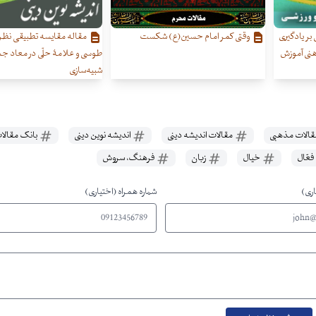
 بر یادگیری
وقتی کمر امام حسین(ع) شکست
مقاله مقایسه تطبیقی نظ
هنی آموزش
طوسی و علامۀ حلّی در معاد جسم
شبیه‌سازی
الات مذهبی
مقالات اندیشه دینی
اندیشه نوین دینی
بانک مقالا
عّال
خیال
زبان
فرهنگ، سروش
اری)
شماره همراه (اختیاری)