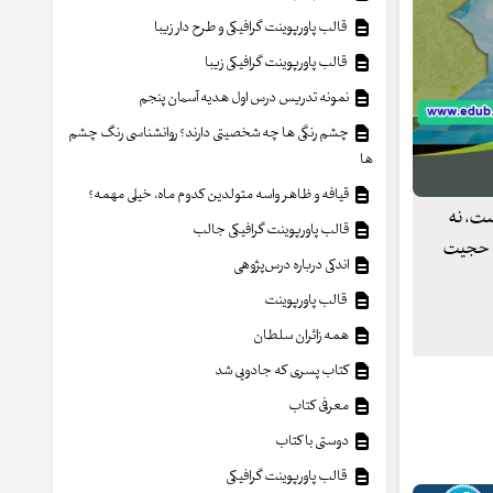
قالب پاورپوینت گرافیکی و طرح دار زیبا
قالب پاورپوینت گرافیکی زیبا
نمونه تدریس درس اول هدیه آسمان پنجم
چشم رنگی ها چه شخصیتی دارند؟ روانشناسی رنگ چشم
ها
قیافه و ظاهر واسه متولدین کدوم ماه، خیلی مهمه؟
ست، نه
قالب پاورپوینت گرافیکی جالب
رای حجیت
اندکی درباره درس‌پژوهی
قالب پاورپوینت
همه زائران سلطان
کتاب پسری که جادویی شد
معرفی کتاب
دوستی با کتاب
قالب پاورپوینت گرافیکی