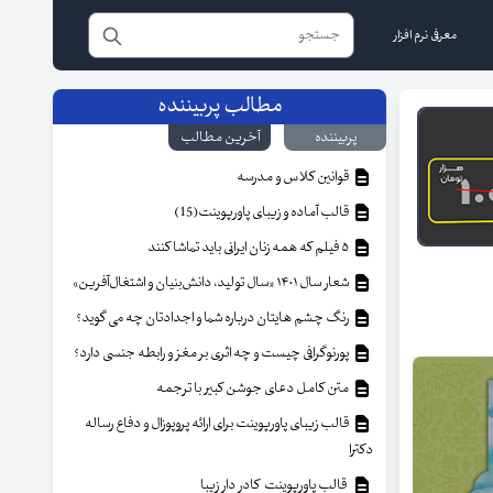
معرفی نرم افزار
مطالب پربیننده
پربیننده
آخرین مطالب
قوانین کلاس و مدرسه
قالب آماده و زیبای پاورپوینت(15)
۵ فیلم که همه زنان ایرانی باید تماشا کنند
شعار سال ۱۴۰۱ «سال تولید، دانش‌بنیان و اشتغال‌آفرین»
رنگ چشم هایتان درباره شما و اجدادتان چه می گوید؟
پورنوگرافی چیست و چه اثری بر مغز و رابطه جنسی دارد؟
متن کامل دعای جوشن کبیر با ترجمه
قالب زیبای پاورپوینت برای ارائه پروپوزال و دفاع رساله
دکترا
قالب پاورپوینت کادر دار زیبا