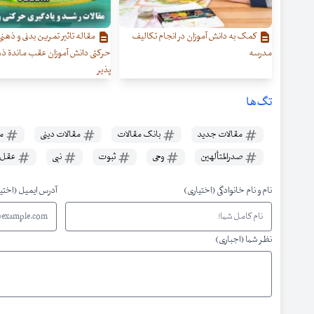
کمک به دانش آموزان در انجام تکالیف
مقاله تاثیر تمرین بدنی و ذهنی
مدرسه
حرکتی دانش آموزان عقب ماندة ذ
پذیر
تگ‌ها
مقالات جدید
بانک مقالات
مقالات دینی
مق
صدرالمتألهین
وحی
ثبوت
نبی
عقل ف
نام و نام خانوادگی (اختیاری)
آدرس ایمیل (اختی
نظر شما (اجباری)