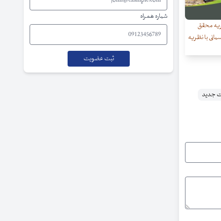
شماره همراه
ریه محقق
انی با نظریه
ت جدید