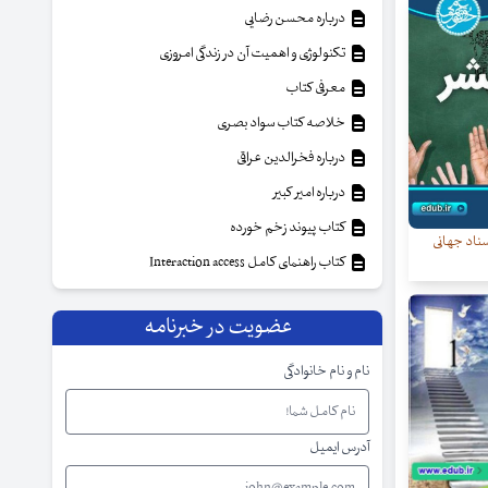
درباره محسن رضایی
تکنولوژی و اهمیت آن در زندگی امروزی
معرفی کتاب
خلاصه کتاب سواد بصری
درباره فخرالدین عراقی
درباره امیر کبیر
کتاب پیوند زخم خورده
سناد جهانی
کتاب راهنمای کامل Interaction access
عضویت در خبرنامه
نام و نام خانوادگی
آدرس ایمیل