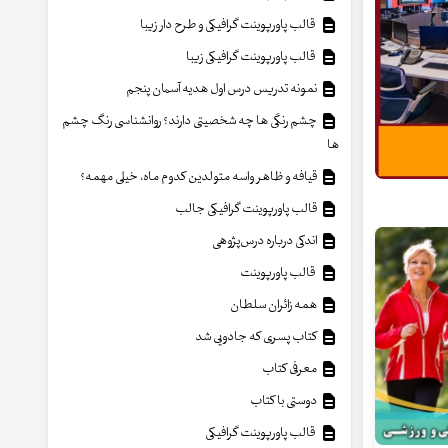
قالب پاورپوینت گرافیکی و طرح دار زیبا
قالب پاورپوینت گرافیکی زیبا
نمونه تدریس درس اول هدیه آسمان پنجم
چشم رنگی ها چه شخصیتی دارند؟ روانشناسی رنگ چشم
ها
قیافه و ظاهر واسه متولدین کدوم ماه، خیلی مهمه؟
قالب پاورپوینت گرافیکی جالب
اندکی درباره درس‌پژوهی
قالب پاورپوینت
همه زائران سلطان
کتاب پسری که جادویی شد
معرفی کتاب
دوستی با کتاب
قالب پاورپوینت گرافیکی