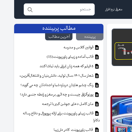
معرفی نرم افزار
مطالب پربیننده
پربیننده
آخرین مطالب
قوانین کلاس و مدرسه
قالب آماده و زیبای پاورپوینت(15)
۵ فیلم که همه زنان ایرانی باید تماشا کنند
شعار سال ۱۴۰۱ «سال تولید، دانش‌بنیان و اشتغال‌آفرین»
رنگ چشم هایتان درباره شما و اجدادتان چه می گوید؟
پورنوگرافی چیست و چه اثری بر مغز و رابطه جنسی دارد؟
متن کامل دعای جوشن کبیر با ترجمه
قالب زیبای پاورپوینت برای ارائه پروپوزال و دفاع رساله
دکترا
قالب پاورپوینت کادر دار زیبا