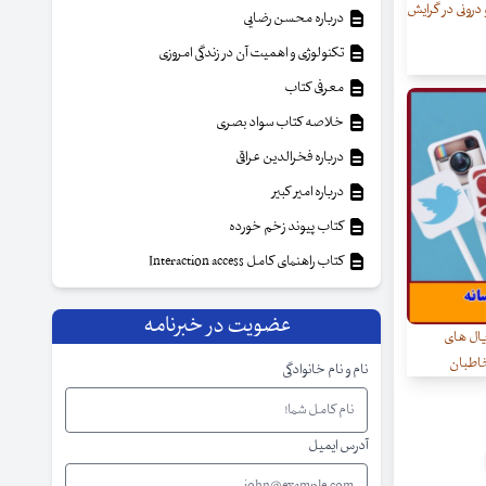
درونی در گرایش
درباره محسن رضایی
تکنولوژی و اهمیت آن در زندگی امروزی
معرفی کتاب
خلاصه کتاب سواد بصری
درباره فخرالدین عراقی
درباره امیر کبیر
کتاب پیوند زخم خورده
کتاب راهنمای کامل Interaction access
عضویت در خبرنامه
ال های
خاطبان
نام و نام خانوادگی
آدرس ایمیل