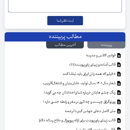
مطالب پربیننده
پربیننده
آخرین مطالب
قوانین کلاس و مدرسه
قالب آماده و زیبای پاورپوینت(15)
۵ فیلم که همه زنان ایرانی باید تماشا کنند
شعار سال ۱۴۰۱ «سال تولید، دانش‌بنیان و اشتغال‌آفرین»
رنگ چشم هایتان درباره شما و اجدادتان چه می گوید؟
پورنوگرافی چیست و چه اثری بر مغز و رابطه جنسی دارد؟
متن کامل دعای جوشن کبیر با ترجمه
قالب زیبای پاورپوینت برای ارائه پروپوزال و دفاع رساله دکترا
قالب پاورپوینت کادر دار زیبا