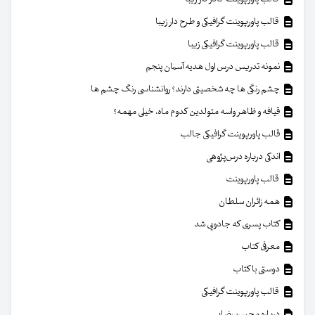
قالب پاورپوینت گرافیکی و طرح دار زیبا
قالب پاورپوینت گرافیکی زیبا
نمونه تدریس درس اول هدیه آسمان پنجم
چشم رنگی ها چه شخصیتی دارند؟ روانشناسی رنگ چشم ها
قیافه و ظاهر واسه متولدین کدوم ماه، خیلی مهمه؟
قالب پاورپوینت گرافیکی جالب
اندکی درباره درس‌پژوهی
قالب پاورپوینت
همه زائران سلطان
کتاب پسری که جادویی شد
معرفی کتاب
دوستی با کتاب
قالب پاورپوینت گرافیکی
درباره محسن رضایی