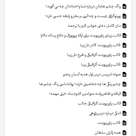
رنگ چشم هایتان درباره شما و اجدادتان چه می گوید؟
پورنوگرافی چیست و چه اثری بر مغز و رابطه جنسی دارد؟
متن کامل دعای جوشن کبیر با ترجمه
قالب زیبای پاورپوینت برای ارائه پروپوزال و دفاع رساله دکترا
قالب پاورپوینت کادر دار زیبا
قالب پاورپوینت گرافیکی و طرح دار زیبا
قالب پاورپوینت گرافیکی زیبا
نمونه تدریس درس اول هدیه آسمان پنجم
چشم رنگی ها چه شخصیتی دارند؟ روانشناسی رنگ چشم ها
قیافه و ظاهر واسه متولدین کدوم ماه، خیلی مهمه؟
قالب پاورپوینت گرافیکی جالب
اندکی درباره درس‌پژوهی
قالب پاورپوینت
همه زائران سلطان