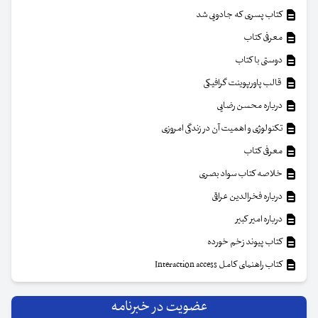
کتاب پسری که جادویی شد
معرفی کتاب
دوستی با کتاب
قالب پاورپوینت گرافیکی
درباره محسن رضایی
تکنولوژی و اهمیت آن در زندگی امروزی
معرفی کتاب
خلاصه کتاب سواد بصری
درباره فخرالدین عراقی
درباره امیر کبیر
کتاب پیوند زخم خورده
کتاب راهنمای کامل Interaction access
عضویت در خبرنامه