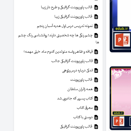
قالب پاورپوینت گرافیکی و طرح دار زیبا
قالب پاورپوینت گرافیکی زیبا
نمونه تدریس درس اول هدیه آسمان پنجم
چشم رنگی ها چه شخصیتی دارند؟ روانشناسی رنگ چشم
ها
قیافه و ظاهر واسه متولدین کدوم ماه، خیلی مهمه؟
قالب پاورپوینت گرافیکی جالب
اندکی درباره درس‌پژوهی
قالب پاورپوینت
همه زائران سلطان
کتاب پسری که جادویی شد
معرفی کتاب
دوستی با کتاب
قالب پاورپوینت گرافیکی