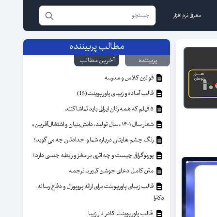
معرفی نرم افزار
مطالب پربیننده
پربیننده
آخرین مطالب
قوانین کلاس و مدرسه
قالب آماده و زیبای پاورپوینت(15)
۵ فیلم که همه زنان ایرانی باید تماشا کنند
شعار سال ۱۴۰۱ «سال تولید، دانش‌بنیان و اشتغال‌آفرین»
رنگ چشم هایتان درباره شما و اجدادتان چه می گوید؟
پورنوگرافی چیست و چه اثری بر مغز و رابطه جنسی دارد؟
متن کامل دعای جوشن کبیر با ترجمه
قالب زیبای پاورپوینت برای ارائه پروپوزال و دفاع رساله
دکترا
قالب پاورپوینت کادر دار زیبا