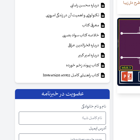
رح دار زیبا
درباره محسن رضایی
تکنولوژی و اهمیت آن در زندگی امروزی
معرفی کتاب
خلاصه کتاب سواد بصری
درباره فخرالدین عراقی
درباره امیر کبیر
کتاب پیوند زخم خورده
کتاب راهنمای کامل Interaction access
عضویت در خبرنامه
نام و نام خانوادگی
آدرس ایمیل