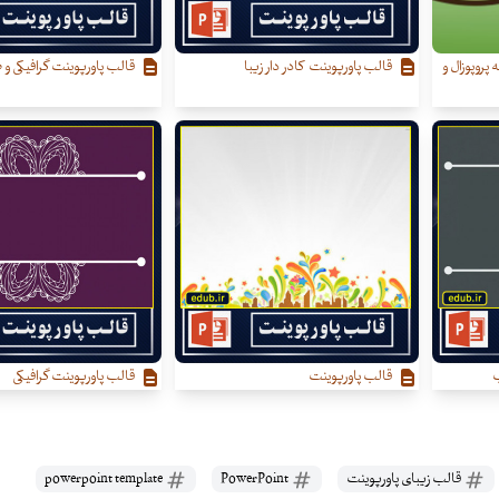
 پروپوزال و
قالب پاورپوینت کادر دار زیبا
قالب پاورپوینت گرافیکی و ط
ب
قالب پاورپوینت
قالب پاورپوینت گرافیکی
قالب زیبای پاورپوینت
PowerPoint
powerpoint template