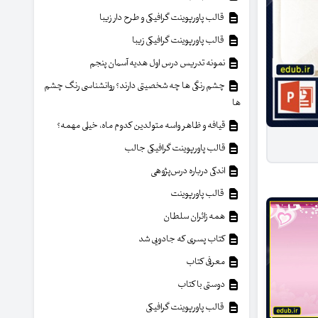
قالب پاورپوینت گرافیکی و طرح دار زیبا
قالب پاورپوینت گرافیکی زیبا
نمونه تدریس درس اول هدیه آسمان پنجم
چشم رنگی ها چه شخصیتی دارند؟ روانشناسی رنگ چشم
ها
قیافه و ظاهر واسه متولدین کدوم ماه، خیلی مهمه؟
قالب پاورپوینت گرافیکی جالب
اندکی درباره درس‌پژوهی
قالب پاورپوینت
همه زائران سلطان
کتاب پسری که جادویی شد
معرفی کتاب
دوستی با کتاب
قالب پاورپوینت گرافیکی