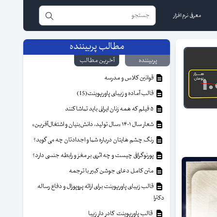
معرفی نرم افزار
مطالب پربیننده
پربیننده
آخرین مطالب
قوانین کلاس و مدرسه
قالب آماده و زیبای پاورپوینت(15)
۵ فیلم که همه زنان ایرانی باید تماشا کنند
شعار سال ۱۴۰۱ «سال تولید، دانش‌بنیان و اشتغال‌آفرین»
رنگ چشم هایتان درباره شما و اجدادتان چه می گوید؟
پورنوگرافی چیست و چه اثری بر مغز و رابطه جنسی دارد؟
متن کامل دعای جوشن کبیر با ترجمه
قالب زیبای پاورپوینت برای ارائه پروپوزال و دفاع رساله
دکترا
قالب پاورپوینت کادر دار زیبا