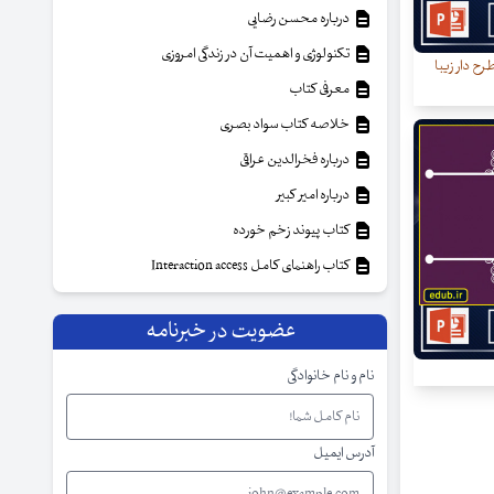
درباره محسن رضایی
تکنولوژی و اهمیت آن در زندگی امروزی
رح دار زیبا
معرفی کتاب
خلاصه کتاب سواد بصری
درباره فخرالدین عراقی
درباره امیر کبیر
کتاب پیوند زخم خورده
کتاب راهنمای کامل Interaction access
عضویت در خبرنامه
نام و نام خانوادگی
آدرس ایمیل