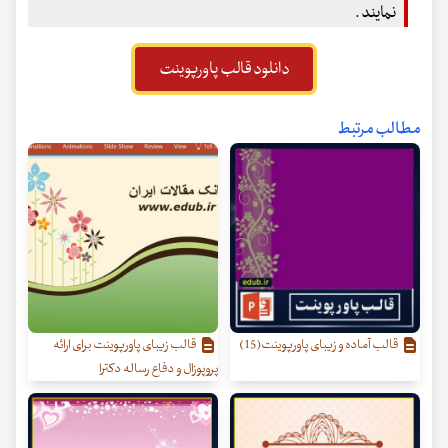
نمایند .
دانلود قالب پاورپوینت
مطالب مرتبط
قالب آماده و زیبای پاورپوینت(15)
قالب زیبای پاورپوینت برای ارائه
پروپوزال و دفاع رساله دکترا