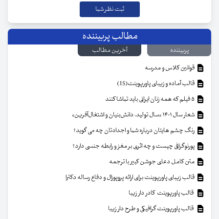
مطالب پربیننده
پربیننده
آخرین مطالب
قوانین کلاس و مدرسه
قالب آماده و زیبای پاورپوینت(15)
۵ فیلم که همه زنان ایرانی باید تماشا کنند
شعار سال ۱۴۰۱ «سال تولید، دانش‌بنیان و اشتغال‌آفرین»
رنگ چشم هایتان درباره شما و اجدادتان چه می گوید؟
پورنوگرافی چیست و چه اثری بر مغز و رابطه جنسی دارد؟
متن کامل دعای جوشن کبیر با ترجمه
قالب زیبای پاورپوینت برای ارائه پروپوزال و دفاع رساله دکترا
قالب پاورپوینت کادر دار زیبا
قالب پاورپوینت گرافیکی و طرح دار زیبا