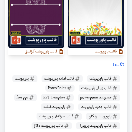
قالب پاورپوینت
قالب پاورپوینت گرافیکی
تگ‌ها
قالب پاورپوینت
قالب آماده پاورپوینت
پاورپوینت
قالب زیبای پاورپوینت
PowerPoint
free ppt
PPT Template
powerpoint template
قالب جدید پاورپوینت
پاورپوینت آماده
پاورپوینت رایگان
قالب حرفه ای پاورپوینت
قالب پاورپوینت پروپوزال
قالب پاورپوینت دکترا