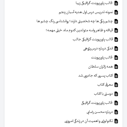
قالب پاورپوینت گرافیکی زیبا
نمونه تدریس درس اول هدیه آسمان پنجم
چشم رنگی ها چه شخصیتی دارند؟ روانشناسی رنگ چشم ها
قیافه و ظاهر واسه متولدین کدوم ماه، خیلی مهمه؟
قالب پاورپوینت گرافیکی جالب
اندکی درباره درس‌پژوهی
قالب پاورپوینت
همه زائران سلطان
کتاب پسری که جادویی شد
معرفی کتاب
دوستی با کتاب
قالب پاورپوینت گرافیکی
درباره محسن رضایی
تکنولوژی و اهمیت آن در زندگی امروزی