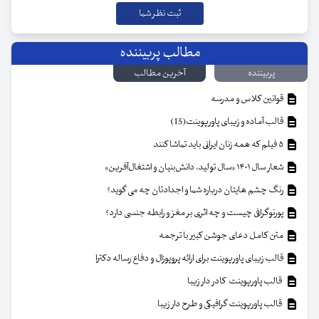
مطالب پربیننده
پربیننده
آخرین مطالب
قوانین کلاس و مدرسه
قالب آماده و زیبای پاورپوینت(15)
۵ فیلم که همه زنان ایرانی باید تماشا کنند
شعار سال ۱۴۰۱ «سال تولید، دانش‌بنیان و اشتغال‌آفرین»
رنگ چشم هایتان درباره شما و اجدادتان چه می گوید؟
پورنوگرافی چیست و چه اثری بر مغز و رابطه جنسی دارد؟
متن کامل دعای جوشن کبیر با ترجمه
قالب زیبای پاورپوینت برای ارائه پروپوزال و دفاع رساله دکترا
قالب پاورپوینت کادر دار زیبا
قالب پاورپوینت گرافیکی و طرح دار زیبا