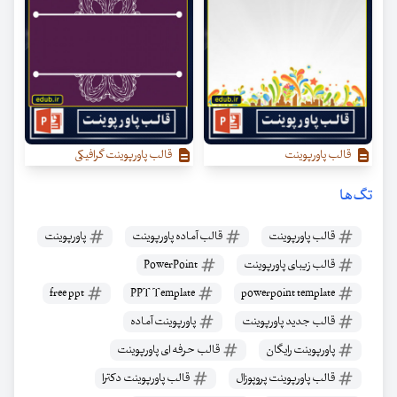
قالب پاورپوینت
قالب پاورپوینت گرافیکی
تگ‌ها
قالب پاورپوینت
قالب آماده پاورپوینت
پاورپوینت
قالب زیبای پاورپوینت
PowerPoint
free ppt
PPT Template
powerpoint template
قالب جدید پاورپوینت
پاورپوینت آماده
پاورپوینت رایگان
قالب حرفه ای پاورپوینت
قالب پاورپوینت پروپوزال
قالب پاورپوینت دکترا