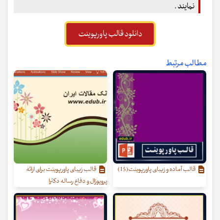
نمایند .
دانلود قالب پاورپوینت
مطالب مرتبط
قالب آماده و زیبای پاورپوینت(15)
قالب زیبای پاورپوینت برای ارائه
پروپوزال و دفاع رساله دکترا