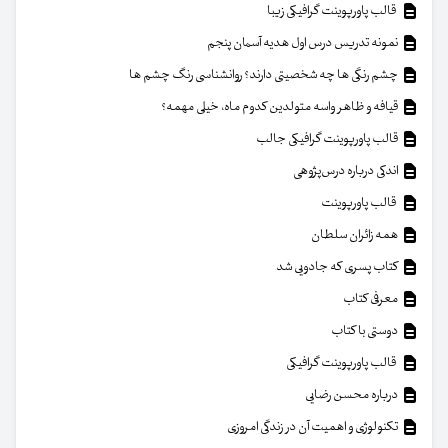
قالب پاورپوینت گرافیکی زیبا
نمونه تدریس درس اول هدیه آسمان پنجم
چشم رنگی ها چه شخصیتی دارند؟ روانشناسی رنگ چشم ها
قیافه و ظاهر واسه متولدین کدوم ماه، خیلی مهمه؟
قالب پاورپوینت گرافیکی جالب
اندکی درباره درس‌پژوهی
قالب پاورپوینت
همه زائران سلطان
کتاب پسری که جادویی شد
معرفی کتاب
دوستی با کتاب
قالب پاورپوینت گرافیکی
درباره محسن رضایی
تکنولوژی و اهمیت آن در زندگی امروزی