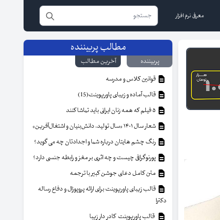
معرفی نرم افزار
مطالب پربیننده
پربیننده
آخرین مطالب
قوانین کلاس و مدرسه
قالب آماده و زیبای پاورپوینت(15)
۵ فیلم که همه زنان ایرانی باید تماشا کنند
شعار سال ۱۴۰۱ «سال تولید، دانش‌بنیان و اشتغال‌آفرین»
رنگ چشم هایتان درباره شما و اجدادتان چه می گوید؟
پورنوگرافی چیست و چه اثری بر مغز و رابطه جنسی دارد؟
متن کامل دعای جوشن کبیر با ترجمه
قالب زیبای پاورپوینت برای ارائه پروپوزال و دفاع رساله
دکترا
قالب پاورپوینت کادر دار زیبا