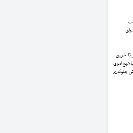
لب
رای
 تا آخرین
ا هیچ امری
هش جلوگیری