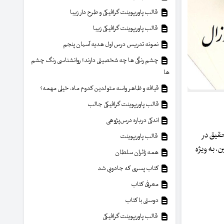
قالب پاورپوینت گرافیکی و طرح دار زیبا
قالب پاورپوینت گرافیکی زیبا
نمونه تدریس درس اول هدیه آسمان پنجم
چشم رنگی ها چه شخصیتی دارند؟ روانشناسی رنگ چشم
ها
قیافه و ظاهر واسه متولدین کدوم ماه، خیلی مهمه؟
قالب پاورپوینت گرافیکی جالب
اندکی درباره درس‌پژوهی
قیق در
قالب پاورپوینت
، به ویژه
همه زائران سلطان
کتاب پسری که جادویی شد
معرفی کتاب
دوستی با کتاب
قالب پاورپوینت گرافیکی