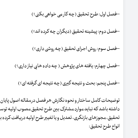
–فصل اول: طرح تحقیق (چه کار می خواهی بکنی؟)
–فصل دوم: پیشینه تحقیق (دیگران چه کرده اند؟)
–فصل سوم: روش اجرای تحقیق (چه روشی داری؟)
–فصل چهارم: یافته های پژوهش ( چه داده هایی نیاز داری؟)
–فصل پنجم: بحث و نتیجه گیری (چه نتیجه ای گرفته ای؟)
توضیحات کامل ساختار و نحوه نگارش هر فصل در مقاله اصول پایان ن
داشته باشد که نباید موارد مشترک بین طرح تحقیق مصوب اولیه توسط د
تحقیق، مجوزهای بازنگری، تعدیل و یا تغییر طرح اولیه دریافت کرده ب
انواع طرح تحقیق: