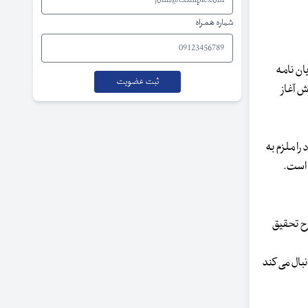
شماره همراه
ان نامه
ش آغاز
ا ملزم به
 است.
رح تحقیق
بال می کند